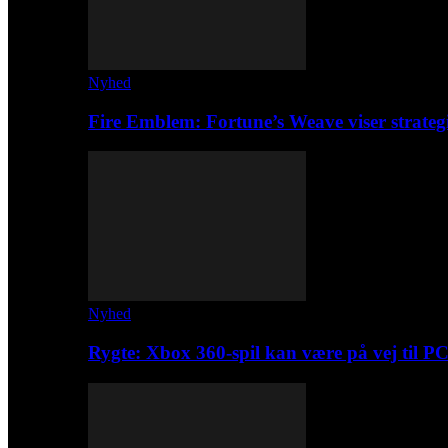
Nyhed
Fire Emblem: Fortune’s Weave viser strateg
Nyhed
Rygte: Xbox 360-spil kan være på vej til P