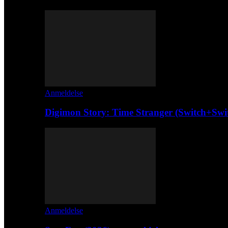
Anmeldelse
Digimon Story: Time Stranger (Switch+Swi
Anmeldelse