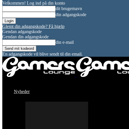
Velkommen! Log ind på din konto
dit brugernavn
din adgangskode
Glemt din adgangskode? Få hjælp
Gendan adgangskode
Gendan din adgangskode
din e-mail
En adgangskode vil blive sendt til din email.
Nyheder