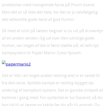
problemer med manglende farve på Prism Island.
Men det er så ikke det hele, for der er jo selvfølgelig
det velkendte gode twist af god humor.
Så med et smil på læben begiver vi os ud på et eventyr
af en anden verden. Og ud over den utrolige gode
humor, var noget af det vi først stødte på, et helt nyt
kampsystem til Paper Mario: Color Splash.
Det er lidt i en noget anden retning end vi er vandt til
fra den serie. Spillets kampe er nemlig bygget op
omkring et kampkort system. Det er ganske simpelt at
komme i gang med. For systemet er tur baseret, så du
har tid til at lægge en taktik før du går til angreb. Du