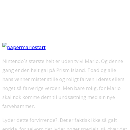
Hvis man siger Nintendo, så er det meget tit man høre Mario i samme
sætning. Denne gang er hellere ikke nogen undtagelse, for vi vil nemlig
se nærmere på sidste skud på Mario stammen. Byd stort velkommen til
Paper Mario: Color Splash som lige er landet på Nintendo Wii U.
Nintendo´s største helt er uden tvivl Mario. Og denne
gang er den helt gal på Prism Island. Toad og alle
hans venner mister stille og roligt farven i deres ellers
noget så farverige verden. Men bare rolig, for Mario
skal nok komme dem til undsætning med sin nye
farvehammer.
Lyder dette forvirrende?. Det er faktisk ikke så galt
endda, for selvom det lyder noget specielt, så giver det