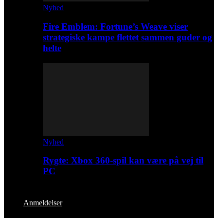
Nyhed
Fire Emblem: Fortune’s Weave viser
strategiske kampe flettet sammen guder og
helte
Nyhed
Rygte: Xbox 360-spil kan være på vej til
PC
Anmeldelser