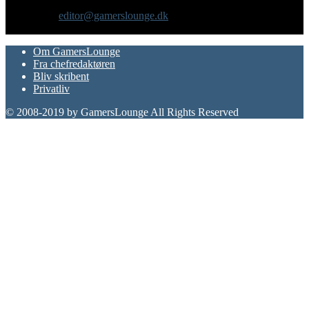
Vi er selv passionerede gamere med et tårnhøjt ambitionsniveau.
Kontakt os:
editor@gamerslounge.dk
FØLG OS
Om GamersLounge
Fra chefredaktøren
Bliv skribent
Privatliv
© 2008-2019 by GamersLounge All Rights Reserved