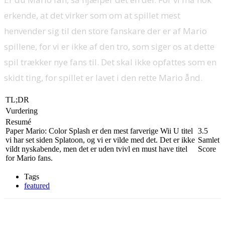
erkende, at det virker som om at spillet mest
henvender sig til den store fanskare der er af Mario
spillene, for vi er ikke af den tro, som siger os at dette
spil trækker nye fans til. Det skal ikke opfattes som en
skidt ting, for spillet er lavet i den rette Mario ånd.
TL;DR
Vurdering
Resumé
Paper Mario: Color Splash er den mest farverige Wii U titel
3.5
vi har set siden Splatoon, og vi er vilde med det. Det er ikke
Samlet
vildt nyskabende, men det er uden tvivl en must have titel
Score
for Mario fans.
Tags
featured