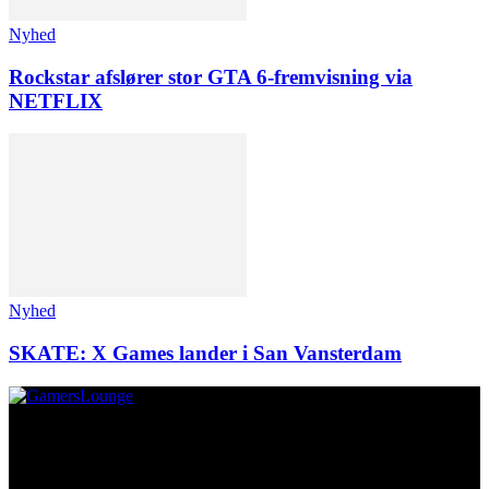
Nyhed
Rockstar afslører stor GTA 6-fremvisning via
NETFLIX
Nyhed
SKATE: X Games lander i San Vansterdam
Om os
GamersLounge er et livsstilsmagasin for gamere hvor du finder
nyheder, anmeldelser, artikler, interviews og previews af spil, film,
gadgets og andre emner for dig som er interesseret i moderne kultur.