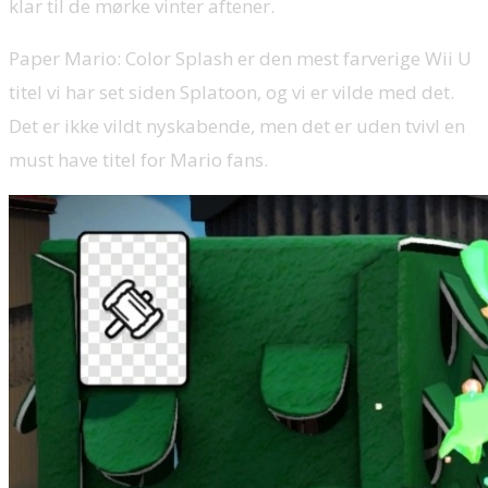
klar til de mørke vinter aftener.
Paper Mario: Color Splash er den mest farverige Wii U
titel vi har set siden Splatoon, og vi er vilde med det.
Det er ikke vildt nyskabende, men det er uden tvivl en
must have titel for Mario fans.