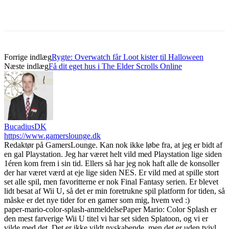
Forrige indlæg
Rygte: Overwatch får Loot kister til Halloween
Næste indlæg
Få dit eget hus i The Elder Scrolls Online
BucadiusDK
https://www.gamerslounge.dk
Redaktør på GamersLounge. Kan nok ikke løbe fra, at jeg er bidt af
en gal Playstation. Jeg har været helt vild med Playstation lige siden
1éren kom frem i sin tid. Ellers så har jeg nok haft alle de konsoller
der har været værd at eje lige siden NES. Er vild med at spille stort
set alle spil, men favoritterne er nok Final Fantasy serien. Er blevet
lidt besat af Wii U, så det er min foretrukne spil platform for tiden, så
måske er det nye tider for en gamer som mig, hvem ved :)
paper-mario-color-splash-anmeldelse
Paper Mario: Color Splash er
den mest farverige Wii U titel vi har set siden Splatoon, og vi er
vilde med det. Det er ikke vildt nyskabende, men det er uden tvivl