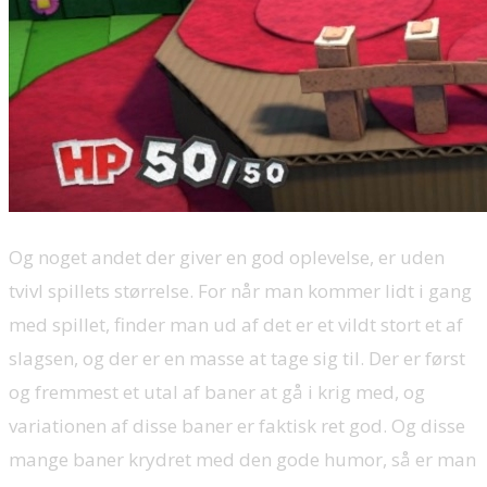
Og noget andet der giver en god oplevelse, er uden
tvivl spillets størrelse. For når man kommer lidt i gang
med spillet, finder man ud af det er et vildt stort et af
slagsen, og der er en masse at tage sig til. Der er først
og fremmest et utal af baner at gå i krig med, og
variationen af disse baner er faktisk ret god. Og disse
mange baner krydret med den gode humor, så er man