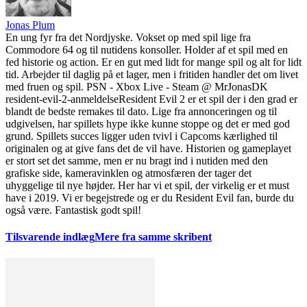
Jonas Plum
En ung fyr fra det Nordjyske. Vokset op med spil lige fra
Commodore 64 og til nutidens konsoller. Holder af et spil med en
fed historie og action. Er en gut med lidt for mange spil og alt for lidt
tid. Arbejder til daglig på et lager, men i fritiden handler det om livet
med fruen og spil. PSN - Xbox Live - Steam @ MrJonasDK
resident-evil-2-anmeldelse
Resident Evil 2 er et spil der i den grad er
blandt de bedste remakes til dato. Lige fra annonceringen og til
udgivelsen, har spillets hype ikke kunne stoppe og det er med god
grund. Spillets succes ligger uden tvivl i Capcoms kærlighed til
originalen og at give fans det de vil have. Historien og gameplayet
er stort set det samme, men er nu bragt ind i nutiden med den
grafiske side, kameravinklen og atmosfæren der tager det
uhyggelige til nye højder. Her har vi et spil, der virkelig er et must
have i 2019. Vi er begejstrede og er du Resident Evil fan, burde du
også være. Fantastisk godt spil!
Tilsvarende indlæg
Mere fra samme skribent