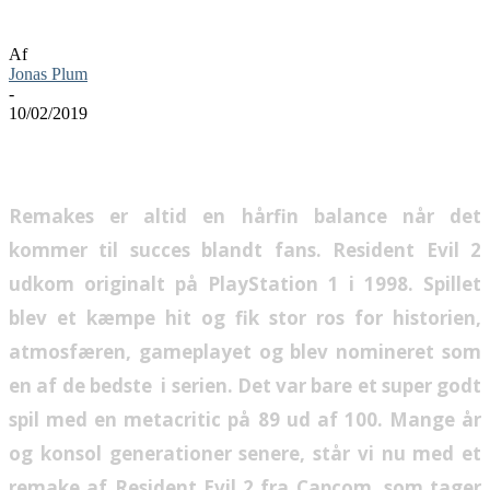
Resident Evil 2 anmeldelse
Af
Jonas Plum
-
10/02/2019
Remakes er altid en hårfin balance når det
kommer til succes blandt fans. Resident Evil 2
udkom originalt på PlayStation 1 i 1998. Spillet
blev et kæmpe hit og fik stor ros for historien,
atmosfæren, gameplayet og blev nomineret som
en af de bedste i serien. Det var bare et super godt
spil med en metacritic på 89 ud af 100. Mange år
og konsol generationer senere, står vi nu med et
remake af Resident Evil 2 fra Capcom, som tager