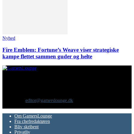
Nyhed
Fire Emblem: Fortune’s Weave viser strategiske
kampe flettet sammen guder og helte
Om os
GamersLounge er et livsstilsmagasin for gamere hvor du finder
nyheder, anmeldelser, artikler, interviews og previews af spil, film,
gadgets og andre emner for dig som er interesseret i moderne kultur.
Vi er selv passionerede gamere med et tårnhøjt ambitionsniveau.
Kontakt os:
editor@gamerslounge.dk
FØLG OS
Om GamersLounge
Fra chefredaktøren
Bliv skribent
Privatliv