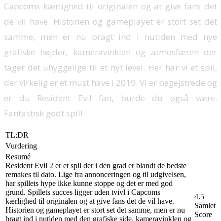
Capcoms kærlighed til originalen og at give fans det
de vil have. Historien og gameplayet er stort set det
samme, men er nu bragt ind i nutiden med nye
grafiske højder, kameravinklen og atmosfæren der
tager det uhyggelige til et nyt level. Her har vi et spil,
der virkelig er et must have i 2019. Vi er begejstrede og
er du Resident Evil fan, burde du også være.
Fantastisk godt spil!
TL;DR
Vurdering
Resumé
Resident Evil 2 er et spil der i den grad er blandt de bedste
remakes til dato. Lige fra annonceringen og til udgivelsen,
har spillets hype ikke kunne stoppe og det er med god
grund. Spillets succes ligger uden tvivl i Capcoms
4.5
kærlighed til originalen og at give fans det de vil have.
Samlet
Historien og gameplayet er stort set det samme, men er nu
Score
bragt ind i nutiden med den grafiske side, kameravinklen og