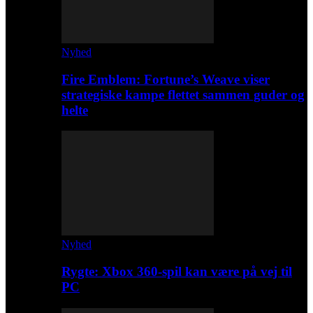
Nyhed
Fire Emblem: Fortune’s Weave viser
strategiske kampe flettet sammen guder og
helte
Nyhed
Rygte: Xbox 360-spil kan være på vej til
PC