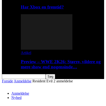
Har Xbox en fremtid?
Artikel
Preview – WWE 2K26: Større, vildere og
mere show end nogensinde…
Forside
Anmeldelse
Resident Evil 2 anmeldelse
Anmeldelse
Nyhed