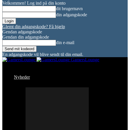
Velkommen! Log ind på din konto
dit brugernavn
din adgangskode
Glemt din adgangskode? Få hjælp
Gendan adgangskode
Gendan din adgangskode
din e-mail
En adgangskode vil blive sendt til din email.
GamersLounge
Nyheder