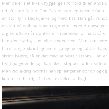
Men de er slet ikke uhyggelige i forhold til en anden,
ret så klam fætter. The Tyrant som jeg nævnte før, er
en stor fyr i læderjakke og med hat. Han går rundt
overalt på politistationen og andre steder du bevæger
dig hen. Selv når du ikke er i nærheden af ham, så er
han der stadig – et eller andet sted. Man kan høre
hans tunge skridt gennem gangene og bliver hans
skridt højere, så er det med at være varsom. Han er
frygtindgydende og kan ikke stoppes uden videre.
Man ved aldrig hvornår han sprænger en dør op og og
kommer efter dig. Dit bedste træk er at flygte!