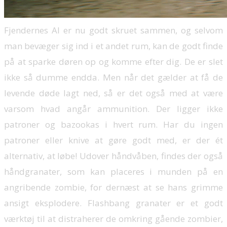
Fjendernes AI er nu godt skruet sammen, og selvom
man bevæger sig ind i et andet rum, kan de godt finde
på at sparke døren op og komme efter dig. De er slet
ikke så dumme endda. Men når det gælder at få de
levende døde lagt ned, så er det også med at være
varsom hvad angår ammunition. Der ligger ikke
patroner og bazookas i hvert rum. Har du ingen
patroner eller knive at gøre godt med, er der ét
alternativ, at løbe! Udover håndvåben, findes der også
håndgranater, som kan placeres i munden på en
angribende zombie, for dernæst at se hans grimme
ansigt eksplodere. Flashbang granater er et godt
værktøj til at distraherer de omkring gående zombier,