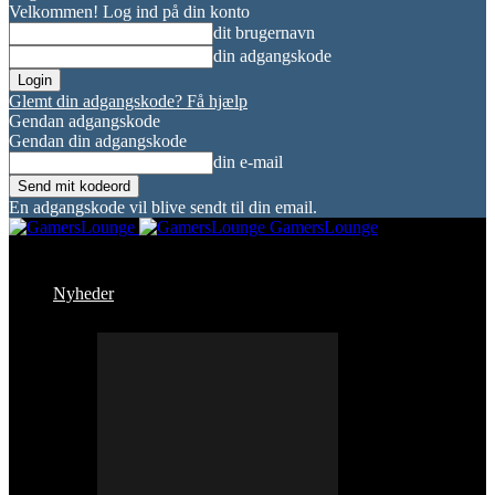
Velkommen! Log ind på din konto
dit brugernavn
din adgangskode
Glemt din adgangskode? Få hjælp
Gendan adgangskode
Gendan din adgangskode
din e-mail
En adgangskode vil blive sendt til din email.
GamersLounge
Nyheder