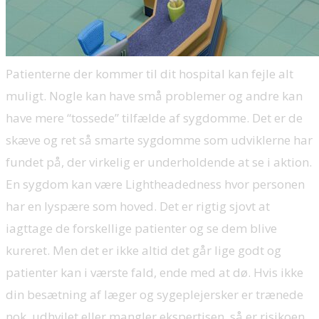
Patienterne der kommer til dit hospital kan fejle alt
muligt. Nogle kan have små problemer og andre kan
have mere “tossede” tilfælde af sygdomme. Det er de
skæve og ret så smarte sygdomme som udviklerne har
fundet på, der virkelig er underholdende at se i aktion.
En sygdom kan være Lightheadedness hvor personen
har en lyspære som hoved. Det er rigtig sjovt at
iagttage de forskellige patienter og se dem blive
kureret. Men det er ikke altid det går lige godt og
patienter kan i værste fald, ende med at dø. Hvis ikke
din besætning af læger og sygeplejersker er trænede
nok, udhvilet eller mangler ekspertisen, så er risikoen