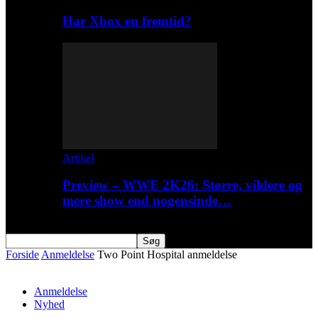
Har Xbox en fremtid?
Artikel
Preview – WWE 2K26: Større, vildere og
mere show end nogensinde…
Forside
Anmeldelse
Two Point Hospital anmeldelse
Anmeldelse
Nyhed