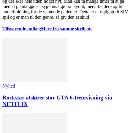
og der sker hele tiden noget nyt. Man kan få mange timer til at gå
med at planlægge sit sygehus lige fra layout, medarbejdere og til
underholdning for de ventende patienter. Dette er et rigtig godt SIM
spil og er man til den genre, så giv den et skud!
Tilsvarende indlæg
Mere fra samme skribent
Nyhed
Rockstar afslører stor GTA 6-fremvisning via
NETFLIX