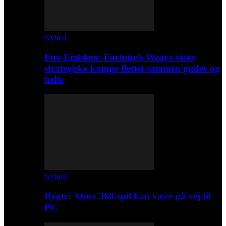
Nyhed
Fire Emblem: Fortune’s Weave viser
strategiske kampe flettet sammen guder og
helte
Nyhed
Rygte: Xbox 360-spil kan være på vej til
PC