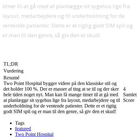
timer til at gå med at planlægge sit sygehus lige fra
layout, medarbejdere og til underholdning for de
ventende patienter. Dette er et rigtig godt SIM spil og
er man til den genre, så giv den et skud!
TL;DR
Vurdering
Resumé
Two Point Hospital bygger videre på den klassiske stil og
det holder 100 %. Der er masser af ting at se til og der sker
4
hele tiden noget nyt. Man kan få mange timer til at gå med
Samlet
at planlægge sit sygehus lige fra layout, medarbejdere og til
Score
underholdning for de ventende patienter. Dette er et rigtig
godt SIM spil og er man til den genre, så giv den et skud!
Tags
featured
Two Point Hospital