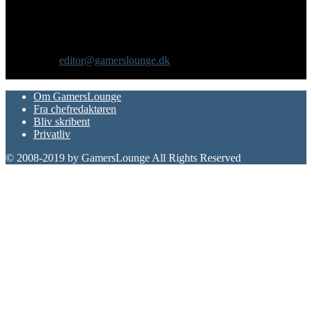
GamersLounge er et livsstilsmagasin for gamere hvor du finder
nyheder, anmeldelser, artikler, interviews og previews af spil, film,
gadgets og andre emner for dig som er interesseret i moderne kultur.
Vi er selv passionerede gamere med et tårnhøjt ambitionsniveau.
Kontakt os:
editor@gamerslounge.dk
FØLG OS
Om GamersLounge
Fra chefredaktøren
Bliv skribent
Privatliv
© 2008-2019 by GamersLounge All Rights Reserved