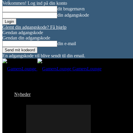
Velkommen! Log ind på din konto
dit brugernavn
din adgangskode
Glemt din adgangskode? Få hjælp
Gendan adgangskode
Gendan din adgangskode
din e-mail
En adgangskode vil blive sendt til din email.
GamersLounge
Nyheder