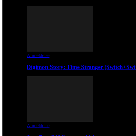
Anmeldelse
Digimon Story: Time Stranger (Switch+Swi
Anmeldelse