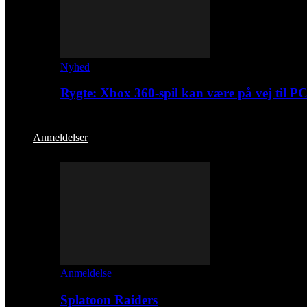
Nyhed
Rygte: Xbox 360-spil kan være på vej til P
Anmeldelser
Anmeldelse
Splatoon Raiders