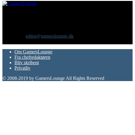
Om os
GamersLounge er et livsstilsmagasin for gamere hvor du finder
nyheder, anmeldelser, artikler, interviews og previews af spil, film,
gadgets og andre emner for dig som er interesseret i moderne kultur.
Vi er selv passionerede gamere med et tårnhøjt ambitionsniveau.
Kontakt os:
editor@gamerslounge.dk
FØLG OS
Om GamersLounge
Fra chefredaktøren
Bliv skribent
Privatliv
© 2008-2019 by GamersLounge All Rights Reserved