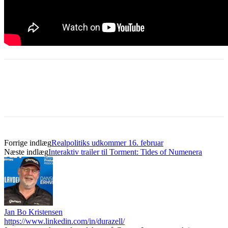
Forrige indlæg
Realpolitiks udkommer 16. februar
Næste indlæg
Interaktiv trailer til Torment: Tides of Numenera
Jan Bo Kristensen
https://www.linkedin.com/in/durazell/