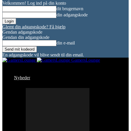
Velkommen! Log ind på din konto
dit brugernavn
din adgangskode
Glemt din adgangskode? Få hjælp
Gendan adgangskode
Gendan din adgangskode
din e-mail
En adgangskode vil blive sendt til din email.
GamersLounge
Nyheder