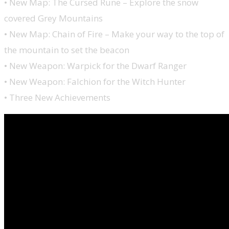
• New Map: The Cursed Rune – Explore the snow
covered Grey Mountains
• New Map: Chain of Fire – Make your way to the top of
the mountain to set the beacon
• New Weapon: Warpick for the Dwarf Ranger
• New Weapon: Falchion for the Witch Hunter
• Three New Achievements