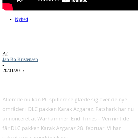
Nyhed
Karak Azgaraz DLC kommer 28. februar
til konsoller
Af
Jan Bo Kristensen
-
20/01/2017
Allerede nu kan PC spillerene glæde sig over de nye
områder i DLC pakken Karak Azgaraz. Fatshark har nu
annonceret at Warhammer: End Times – Vermintide
får DLC pakken Karak Azgaraz 28. februar. Vi har
sakset pressemeddelelsen: