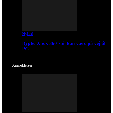
Nyhed
Rygte: Xbox 360-spil kan være på vej til
PC
Anmeldelser