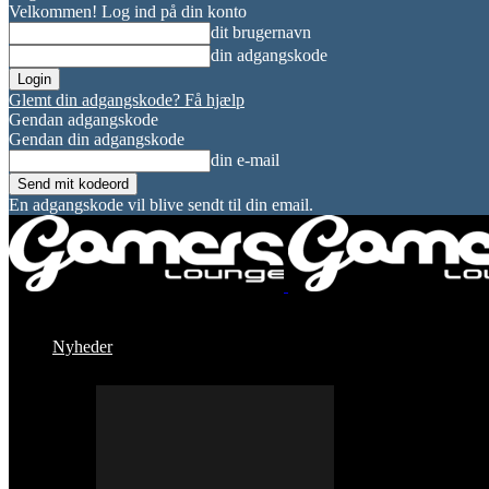
Velkommen! Log ind på din konto
dit brugernavn
din adgangskode
Glemt din adgangskode? Få hjælp
Gendan adgangskode
Gendan din adgangskode
din e-mail
En adgangskode vil blive sendt til din email.
Nyheder