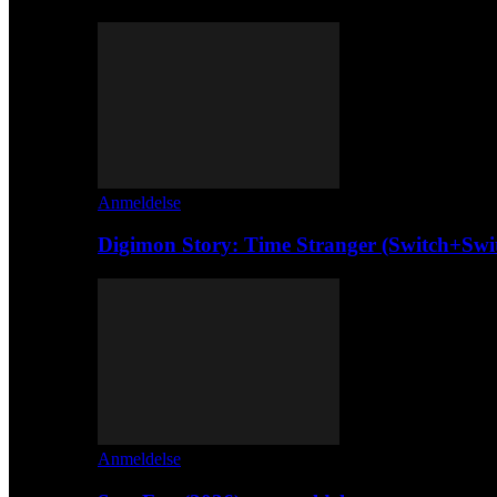
Anmeldelse
Digimon Story: Time Stranger (Switch+Swi
Anmeldelse