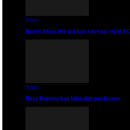
Nyhed
Rygte: Xbox 360-spil kan være på vej til P
Nyhed
Dave Bautista kan blive den nye Kratos