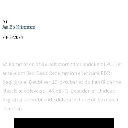
Red Dead Redemption og Undead
Nightmare lanceret til PC 29. oktober
Af
Jan Bo Kristensen
-
23/10/2024
Så kommer en af de helt store titler endelig til PC. Der
er tale om Red Dead Redemption eller bare RDR i
daglig tale. Det bliver 29. oktober at du kan få denne
klassiske oplevelse i 4K på PC. Desuden er Undead
Nightmare zombie udvidelsen inkluderet. Se mere i
traileren: