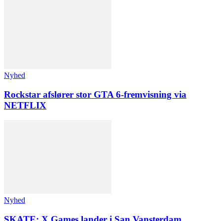
Nyhed
Rockstar afslører stor GTA 6-fremvisning via
NETFLIX
Nyhed
SKATE: X Games lander i San Vansterdam