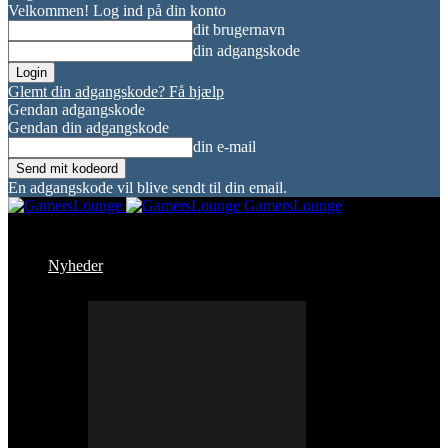
Velkommen! Log ind på din konto
dit brugernavn
din adgangskode
Glemt din adgangskode? Få hjælp
Gendan adgangskode
Gendan din adgangskode
din e-mail
En adgangskode vil blive sendt til din email.
GamersLounge
Nyheder