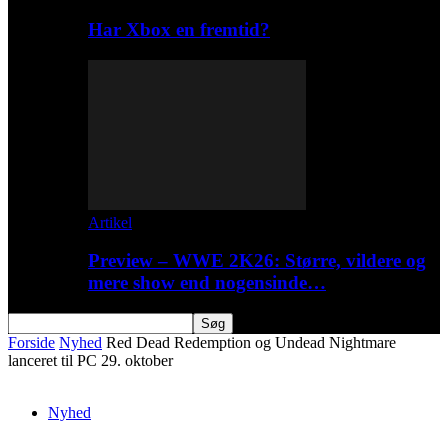
Har Xbox en fremtid?
Artikel
Preview – WWE 2K26: Større, vildere og
mere show end nogensinde…
Forside
Nyhed
Red Dead Redemption og Undead Nightmare
lanceret til PC 29. oktober
Nyhed