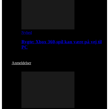
Nyhed
Rygte: Xbox 360-spil kan være på vej til
PC
Anmeldelser