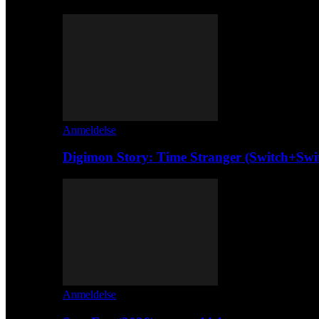
Anmeldelse
Digimon Story: Time Stranger (Switch+Swi
Anmeldelse