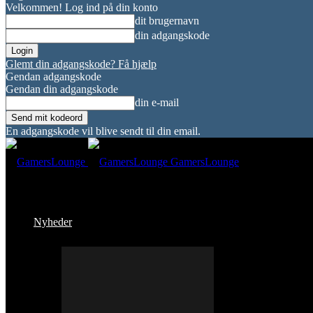
Velkommen! Log ind på din konto
dit brugernavn
din adgangskode
Glemt din adgangskode? Få hjælp
Gendan adgangskode
Gendan din adgangskode
din e-mail
En adgangskode vil blive sendt til din email.
GamersLounge
Nyheder