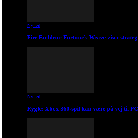
Nyhed
Fire Emblem: Fortune’s Weave viser strateg
Nyhed
Rygte: Xbox 360-spil kan være på vej til P