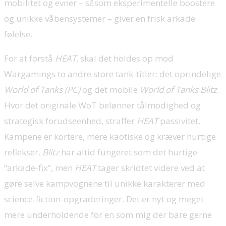
mobilitet og evner – såsom eksperimentelle boostere
og unikke våbensystemer – giver en frisk arkade
følelse.
For at forstå
HEAT
, skal det holdes op mod
Wargamings to andre store tank-titler: det oprindelige
World of Tanks (PC)
og det mobile
World of Tanks Blitz
.
Hvor det originale WoT belønner tålmodighed og
strategisk forudseenhed, straffer
HEAT
passivitet.
Kampene er kortere, mere kaotiske og kræver hurtige
reflekser.
Blitz
har altid fungeret som det hurtige
“arkade-fix”, men
HEAT
tager skridtet videre ved at
gøre selve kampvognene til unikke karakterer med
science-fiction-opgraderinger. Det er nyt og meget
mere underholdende for en som mig der bare gerne