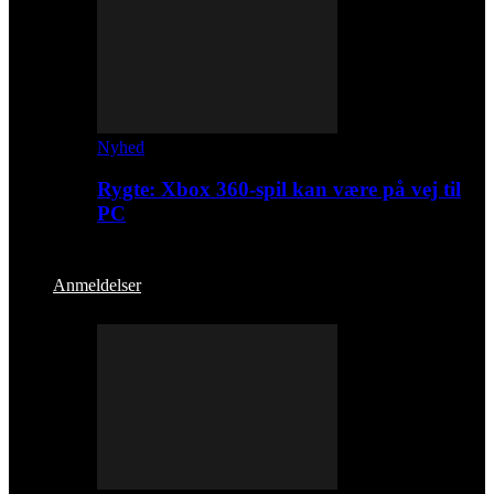
Nyhed
Rygte: Xbox 360-spil kan være på vej til
PC
Anmeldelser