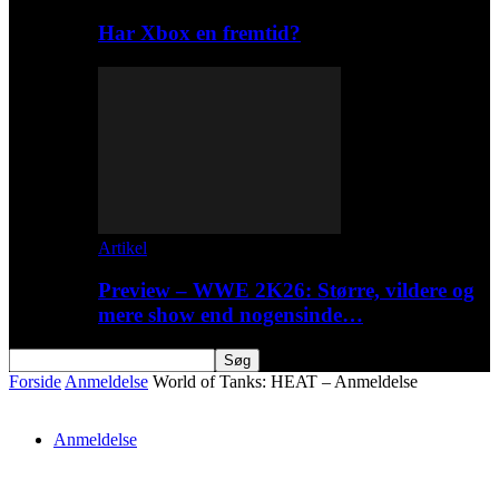
Har Xbox en fremtid?
Artikel
Preview – WWE 2K26: Større, vildere og
mere show end nogensinde…
Forside
Anmeldelse
World of Tanks: HEAT – Anmeldelse
Anmeldelse
World of Tanks: HEAT – Anmeldelse