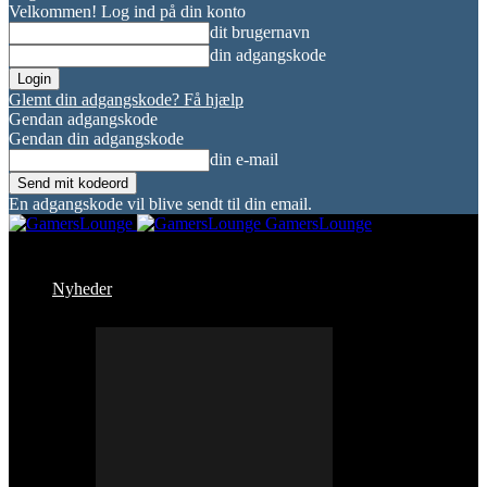
Velkommen! Log ind på din konto
dit brugernavn
din adgangskode
Glemt din adgangskode? Få hjælp
Gendan adgangskode
Gendan din adgangskode
din e-mail
En adgangskode vil blive sendt til din email.
GamersLounge
Nyheder