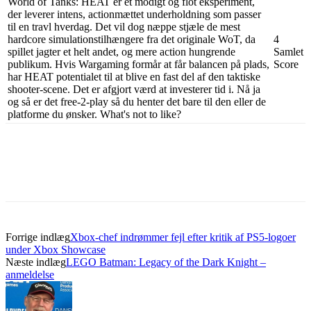
World of Tanks: HEAT er et modigt og flot eksperiment,
der leverer intens, actionmættet underholdning som passer
til en travl hverdag. Det vil dog næppe stjæle de mest
hardcore simulationstilhængere fra det originale WoT, da
4
spillet jagter et helt andet, og mere action hungrende
Samlet
publikum. Hvis Wargaming formår at får balancen på plads,
Score
har HEAT potentialet til at blive en fast del af den taktiske
shooter-scene. Det er afgjort værd at investerer tid i. Nå ja
og så er det free-2-play så du henter det bare til den eller de
platforme du ønsker. What's not to like?
Forrige indlæg
Xbox-chef indrømmer fejl efter kritik af PS5-logoer
under Xbox Showcase
Næste indlæg
LEGO Batman: Legacy of the Dark Knight –
anmeldelse