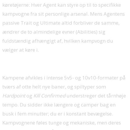
køretøjerne: Hver Agent kan styre op til to specifikke
kampvogne fra sit personlige arsenal. Mens Agentens
passive Trait og Ultimate altid forbliver de samme,
ændrer de to almindelige evner (Abilities) sig
fuldstændig afhængigt af, hvilken kampvogn du
vælger at køre i.
Kampene afvikles i intense 5v5- og 10v10-formater på
tværs af otte helt nye baner, og spiltyper som
Hardpoint
og
Kill Confirmed
understreger det tårnhøje
tempo. Du sidder ikke længere og camper bag en
busk i fem minutter; du er i konstant bevægelse.
Kampvognene føles tunge og mekaniske, men deres