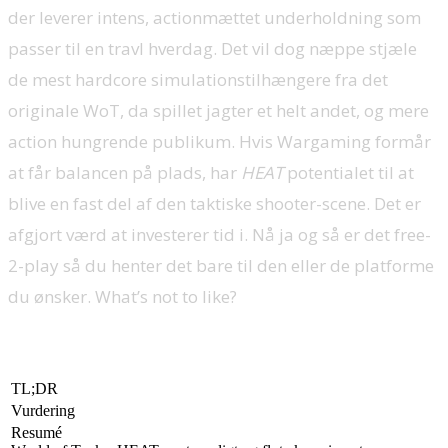
der leverer intens, actionmættet underholdning som
passer til en travl hverdag. Det vil dog næppe stjæle
de mest hardcore simulationstilhængere fra det
originale WoT, da spillet jagter et helt andet, og mere
action hungrende publikum. Hvis Wargaming formår
at får balancen på plads, har
HEAT
potentialet til at
blive en fast del af den taktiske shooter-scene. Det er
afgjort værd at investerer tid i. Nå ja og så er det free-
2-play så du henter det bare til den eller de platforme
du ønsker. What’s not to like?
TL;DR
Vurdering
Resumé