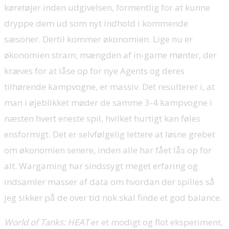
køretøjer inden udgivelsen, formentlig for at kunne
dryppe dem ud som nyt indhold i kommende
sæsoner. Dertil kommer økonomien. Lige nu er
økonomien stram; mængden af in-game mønter, der
kræves for at låse op for nye Agents og deres
tilhørende kampvogne, er massiv. Det resulterer i, at
man i øjeblikket møder de samme 3-4 kampvogne i
næsten hvert eneste spil, hvilket hurtigt kan føles
ensformigt. Det er selvfølgelig lettere at løsne grebet
om økonomien senere, inden alle har fået lås op for
alt. Wargaming har sindssygt meget erfaring og
indsamler masser af data om hvordan der spilles så
jeg sikker på de over tid nok skal finde et god balance.
World of Tanks: HEAT
er et modigt og flot eksperiment,