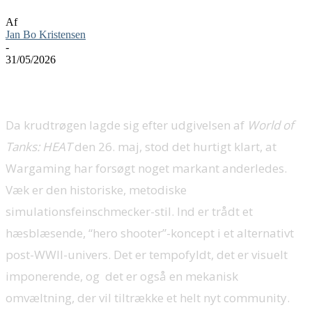
Af
Jan Bo Kristensen
-
31/05/2026
Da krudtrøgen lagde sig efter udgivelsen af
World of
Tanks: HEAT
den 26. maj, stod det hurtigt klart, at
Wargaming har forsøgt noget markant anderledes.
Væk er den historiske, metodiske
simulationsfeinschmecker-stil. Ind er trådt et
hæsblæsende, “hero shooter”-koncept i et alternativt
post-WWII-univers. Det er tempofyldt, det er visuelt
imponerende, og det er også en mekanisk
omvæltning, der vil tiltrække et helt nyt community.