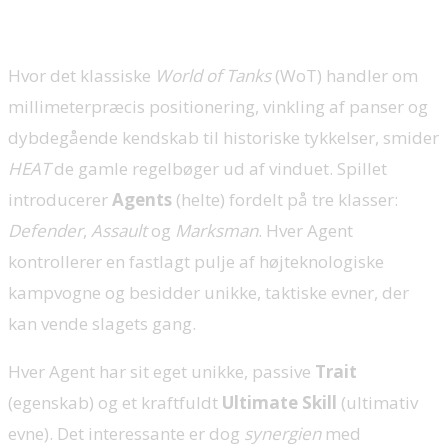
Hvor det klassiske
World of Tanks
(WoT) handler om
millimeterpræcis positionering, vinkling af panser og
dybdegående kendskab til historiske tykkelser, smider
HEAT
de gamle regelbøger ud af vinduet. Spillet
introducerer
Agents
(helte) fordelt på tre klasser:
Defender
,
Assault
og
Marksman
. Hver Agent
kontrollerer en fastlagt pulje af højteknologiske
kampvogne og besidder unikke, taktiske evner, der
kan vende slagets gang.
Hver Agent har sit eget unikke, passive
Trait
(egenskab) og et kraftfuldt
Ultimate Skill
(ultimativ
evne). Det interessante er dog
synergien
med