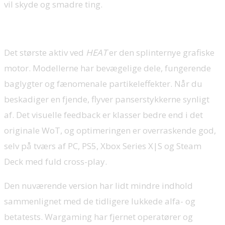
vil skyde og smadre ting.
Det største aktiv ved
HEAT
er den splinternye grafiske
motor. Modellerne har bevægelige dele, fungerende
baglygter og fænomenale partikeleffekter. Når du
beskadiger en fjende, flyver panserstykkerne synligt
af. Det visuelle feedback er klasser bedre end i det
originale WoT, og optimeringen er overraskende god,
selv på tværs af PC, PS5, Xbox Series X|S og Steam
Deck med fuld cross-play.
Den nuværende version har lidt mindre indhold
sammenlignet med de tidligere lukkede alfa- og
betatests. Wargaming har fjernet operatører og