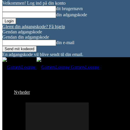
Velkommen! Log ind på din konto
dit brugernavn
din adgangskode
Glemt din adgangskode? Få hjælp
Gendan adgangskode
Gendan din adgangskode
din e-mail
En adgangskode vil blive sendt til din email.
GamersLounge
Nyheder