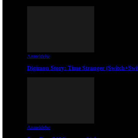
Anmeldelse
Digimon Story: Time Stranger (Switch+Swi
Anmeldelse