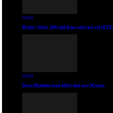
Nyhed
Rygte: Xbox 360-spil kan være på vej til P
Nyhed
Dave Bautista kan blive den nye Kratos