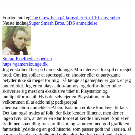
Forrige indlæg
The Crew beta på konsoller 6. til 10. november
Næste indlæg
Super Smash Bros. 3DS anmeldelse
Stefan Koefoed-Jespersen
https://gamerslounge.dk
Jeg er skribent her på Gamerslounge. Min interesse for spil er meget
bred. Om jeg spiller et sportsspil, en shooter eller et partygame
betyder ikke så meget for mig - så længe at gameplay er godt, er jeg
underholdt. Jeg er en playstation-fanboy, og derfor drejer mine
skriverier sig mest om eksklusive titler til Playstation og
multiplatform-spil. Hvis du selv ejer en Playstation, er du
velkommen til at adde mig: pedigreepal
alien-isolation-anmeldelse
Alien: Isolation er ikke kun lavet til fans.
Det kan også nydes af folk, der ikke kender filmene, men der er
ingen tvivl om, at det er en klar fordel at kende universet. Spillet er
fyldt med spænding fra start til slut, og sammen med god grafik, en
fantastisk lydside og en god historie, som passer godt ind i serien, så
har man lavet en virkelig god oplevelse. Jeg har svært ved at sige