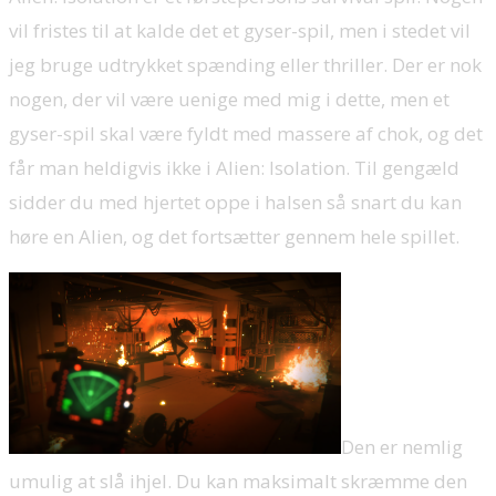
vil fristes til at kalde det et gyser-spil, men i stedet vil
jeg bruge udtrykket spænding eller thriller. Der er nok
nogen, der vil være uenige med mig i dette, men et
gyser-spil skal være fyldt med massere af chok, og det
får man heldigvis ikke i Alien: Isolation. Til gengæld
sidder du med hjertet oppe i halsen så snart du kan
høre en Alien, og det fortsætter gennem hele spillet.
Den er nemlig
umulig at slå ihjel. Du kan maksimalt skræmme den