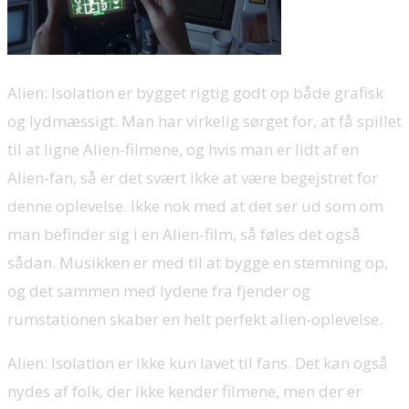
Alien: Isolation er bygget rigtig godt op både grafisk
og lydmæssigt. Man har virkelig sørget for, at få spillet
til at ligne Alien-filmene, og hvis man er lidt af en
Alien-fan, så er det svært ikke at være begejstret for
denne oplevelse. Ikke nok med at det ser ud som om
man befinder sig i en Alien-film, så føles det også
sådan. Musikken er med til at bygge en stemning op,
og det sammen med lydene fra fjender og
rumstationen skaber en helt perfekt alien-oplevelse.
Alien: Isolation er ikke kun lavet til fans. Det kan også
nydes af folk, der ikke kender filmene, men der er