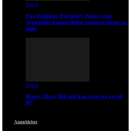
Nyhed
Fire Emblem: Fortune’s Weave viser
strategiske kampe flettet sammen guder og
helte
Nyhed
Rygte: Xbox 360-spil kan være på vej til
PC
Anmeldelser