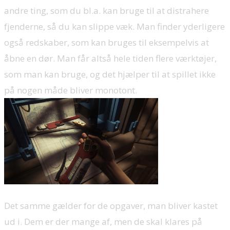
andre ting, som du bl.a. kan bruge til at distrahere
fjenderne, så du kan slippe væk. Man finder yderligere
også redskaber, som kan bruges til eksempelvis at
åbne en dør. Man får altså hele tiden flere værktøjer,
som man kan bruge, og det hjælper til at spillet ikke
på nogen måde bliver monotont.
Det samme gælder for de opgaver, man bliver kastet
ud i. Dem er der mange af, men de skal klares på