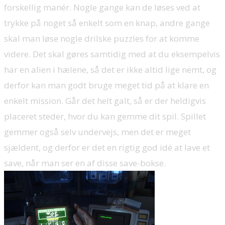
forskellig manér. Nogle gange kan de løses ved at
trykke på noget så enkelt som en knap, andre gange
skal man løse nogle drilske puzzles for at komme
videre. Det skal gøres samtidig med at du eksempelvis
har en alien i hælene, så det er ikke altid lige nemt, og
derfor kan man godt bruge meget tid på at klare en
enkelt mission. Går det helt galt, så er der heldigvis
placeret steder, hvor du kan gemme dit spil. Spillet
gemmer også selv undervejs, men det er meget
sjældent, og derfor er det en rigtig god idé at lave et
save, når man ser en af disse save-bokse.