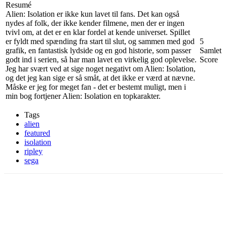
Resumé
Alien: Isolation er ikke kun lavet til fans. Det kan også
nydes af folk, der ikke kender filmene, men der er ingen
tvivl om, at det er en klar fordel at kende universet. Spillet
er fyldt med spænding fra start til slut, og sammen med god
5
grafik, en fantastisk lydside og en god historie, som passer
Samlet
godt ind i serien, så har man lavet en virkelig god oplevelse.
Score
Jeg har svært ved at sige noget negativt om Alien: Isolation,
og det jeg kan sige er så småt, at det ikke er værd at nævne.
Måske er jeg for meget fan - det er bestemt muligt, men i
min bog fortjener Alien: Isolation en topkarakter.
Tags
alien
featured
isolation
ripley
sega