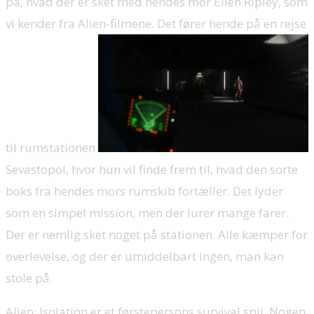
på, hvad der er sket med hendes mor Ellen Ripley, som
vi kender fra Alien-filmene. Det fører hende på en rejse
til rumstationen
Sevastopol, hvor hun vil finde frem til, hvad den sorte
boks fra hendes mors rumskib fortæller. Det lyder
som en simpel mission, men der lurer mange farer.
Der er nemlig sket noget på stationen. Alle kæmper for
overlevelse, og der er umiddelbart ingen, man kan
stole på.
Alien: Isolation er et førstepersons survival spil. Nogen