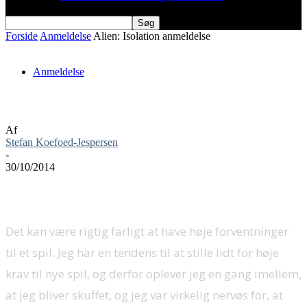
Forside
Anmeldelse
Alien: Isolation anmeldelse
Anmeldelse
Alien: Isolation anmeldelse
Af
Stefan Koefoed-Jespersen
-
30/10/2014
Det kan være rigtig farligt at have høje forventninger
til et spil. Jeg har en tendens til at stille lidt for høje
krav til nye spil, og derfor oplever jeg en gang imellem,
at jeg bliver skuffet, og jeg var virkelig nervøs for, at