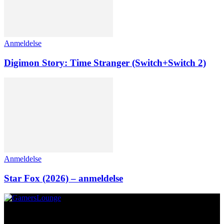
Anmeldelse
Digimon Story: Time Stranger (Switch+Switch 2)
Anmeldelse
Star Fox (2026) – anmeldelse
Om os
GamersLounge er et livsstilsmagasin for gamere hvor du finder