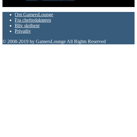
FØLG OS
Om GamersLounge
Fra chefredaktøren
Bliv skribent
Privatliv
© 2008-2019 by GamersLounge All Rights Reserved