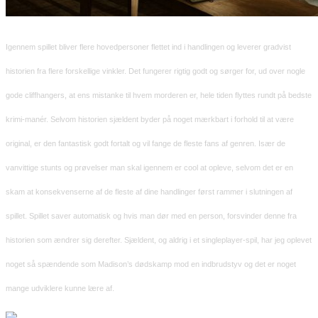
Igennem spillet bliver flere hovedpersoner flettet ind i handlingen og leverer gradvist
historien fra flere forskellige vinkler. Det fungerer rigtig godt og sørger for, ud over nogle
gode cliffhangers, at ens mistanke til hvem morderen er, hele tiden flyttes rundt på bedste
krimi-manér. Selvom historien sjældent byder på noget mærkbart i forhold til at være
original, er den fantastisk godt fortalt og vil fange de fleste fans af genren. Især de
vanvittige stunts og prøvelser man skal igennem er cool at opleve, selvom det er en
skam at konsekvenserne af de fleste af dine handlinger først rammer i slutningen af
spillet.
Spillet saver automatisk og hvis man dør med en person, forsvinder denne fra
historien som ændrer sig derefter. Sjældent, og aldrig i et singleplayer-spil, har jeg oplevet
noget så spændende som Madison’s dødskamp mod en indbrudstyv og det er noget
mange udviklere kunne lære af.