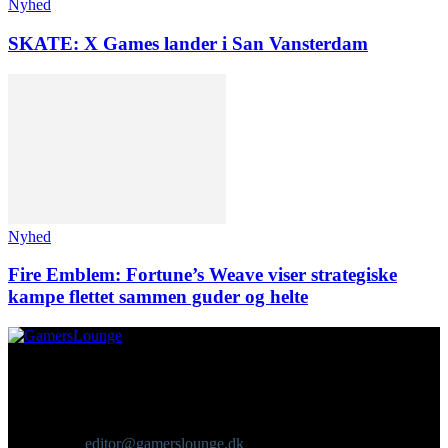
Nyhed
SKATE: X Games lander i San Vansterdam
Nyhed
Fire Emblem: Fortune’s Weave viser strategiske
kampe flettet sammen guder og helte
Om os
GamersLounge er et livsstilsmagasin for gamere hvor du finder
nyheder, anmeldelser, artikler, interviews og previews af spil, film,
gadgets og andre emner for dig som er interesseret i moderne kultur.
Vi er selv passionerede gamere med et tårnhøjt ambitionsniveau.
Kontakt os:
editor@gamerslounge.dk