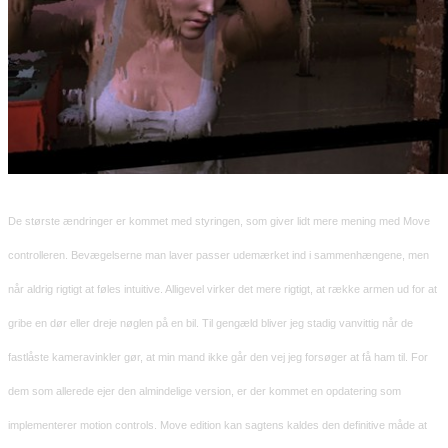
De største ændringer er kommet med styringen, som giver lidt mere mening med Move
controlleren. Bevægelserne man laver passer udemærket ind i sammenhængene, men
når aldrig rigtigt at føles intuitive. Alligevel virker det mere rigtigt, at række armen ud for at
gribe en dør eller dreje nøglen på en bil. Til gengæld bliver jeg stadig vanvittig når de
fastlåste kameravinkler gør, at min mand ikke går den vej jeg forsøger at få ham til. For
dem som allerede ejer den almindelige version, er der kommet en opdatering som
implementerer motion controls. Move edition kan sagtens kaldes den definitive måde at