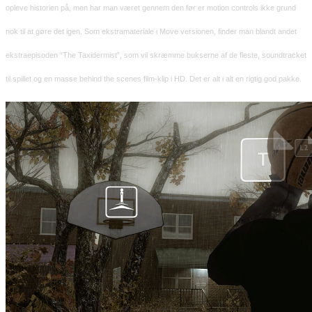
opleve historien på, men har man været gennem den før er motion controls ikke grund
nok til at gøre det igen.
Som ekstramateriale i Move versionen, finder man blandt andet
ekstraepisoden “The Taxidermist”, som vil skræmme bukserne af de fleste, soundtracket
til spillet og en masse behind the scenes film-klip i HD. Det er alt i alt en rigtig god pakke.