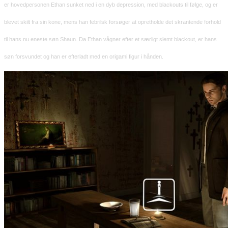
er hovedpersonen Ethan sunket ned i en dyb depression, med blackouts til følge, og er
blevet skilt fra sin kone, mens han febrilsk forsøger at opretholde det skrantende forhold
til hans nu eneste søn Shaun. Da Ethan vågner efter et særligt slemt blackout, er hans
søn forsvundet og han er efterladt med en origami figur i hånden.