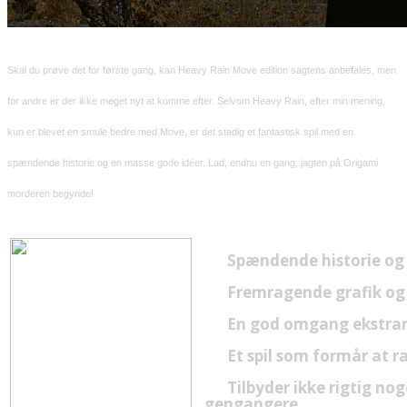
Skal du prøve det for første gang, kan Heavy Rain Move edition sagtens anbefales, men
for andre er der ikke meget nyt at komme efter.
Selvom Heavy Rain, efter min mening,
kun er blevet en smule bedre med Move, er det stadig et fantastisk spil med en
spændende historie og en masse gode idéer. Lad, endnu en gang, jagten på Origami
morderen begynde!
Spændende historie og
Fremragende grafik og
En god omgang ekstra
Et spil som formår at 
Tilbyder ikke rigtig nog
gengangere