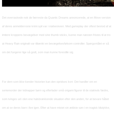
Det overraskede nok de færreste da Quantic Dreams annoncerede, at en Move version
af deres anmelderroste krimi spil var i støbeskeen. Med gameplay der oftest bestod af at
imitere kroppens bevægelser med sine thumb-sticks, kunne man næsten fristes til at tro
at Heavy Rain originalt var tiltænkt en bevægelsesfølsom controller. Spørgsmålet er så
om det fungerer lige så godt, som man kunne forestille sig.
For dem som ikke kender historien kan den opridses kort: Det handler om en
seriemorder der kidnapper børn og efterlader små origami figurer til de stakkels fædre,
som tvinges ud i den ene halsbrækkende situation efter den anden, for at bevare håbet
om at se deres barn i live igen. Efter at have mistet sin ældste søn i en tragisk bilulykke,