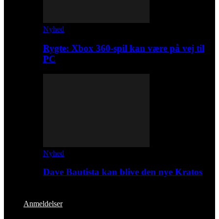
Nyhed
Rygte: Xbox 360-spil kan være på vej til
PC
Nyhed
Dave Bautista kan blive den nye Kratos
Anmeldelser