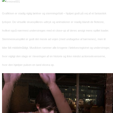
Grafikken er stadig rigtig lækker og stemningsfuld – hjulpet godt på vej af et fantastisk
lydspor. De virtuelle skuespilleres udtryk og animationer er stadig blandt de flotteste,
hvilket også nærmest understreges med et close-up af deres ansigt mens spillet loader.
Stemmeskuespillet er godt det meste ad vejen (med undtagelse af børnenes), men til
tider lidt middelmådigt. Musikken rammer alle krogene i følelsesregistret og understreger,
hvor vigtigt den slags er i leveringen af en historie og ikke mindst actionsekvenserne,
hvor den hjælper pulsen en tand ekstra op.