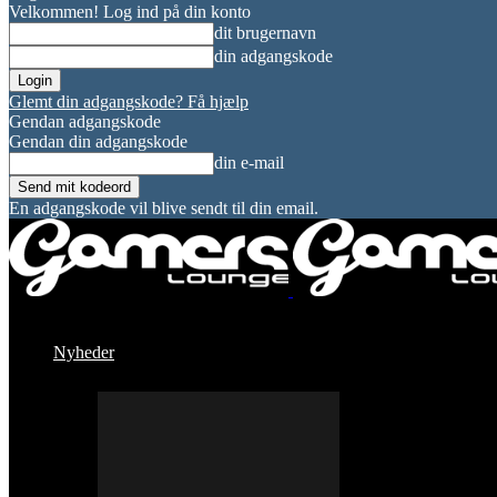
Velkommen! Log ind på din konto
dit brugernavn
din adgangskode
Glemt din adgangskode? Få hjælp
Gendan adgangskode
Gendan din adgangskode
din e-mail
En adgangskode vil blive sendt til din email.
Nyheder