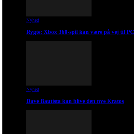
Nyhed
Rygte: Xbox 360-spil kan være på vej til P
Nyhed
Dave Bautista kan blive den nye Kratos