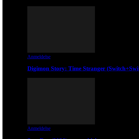
Anmeldelse
Digimon Story: Time Stranger (Switch+Swi
Anmeldelse