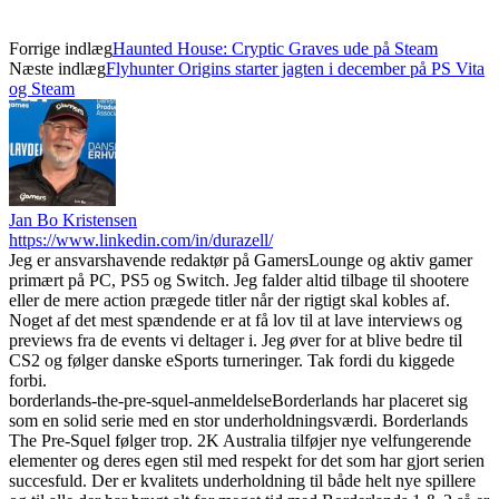
Forrige indlæg
Haunted House: Cryptic Graves ude på Steam
Næste indlæg
Flyhunter Origins starter jagten i december på PS Vita
og Steam
Jan Bo Kristensen
https://www.linkedin.com/in/durazell/
Jeg er ansvarshavende redaktør på GamersLounge og aktiv gamer
primært på PC, PS5 og Switch. Jeg falder altid tilbage til shootere
eller de mere action prægede titler når der rigtigt skal kobles af.
Noget af det mest spændende er at få lov til at lave interviews og
previews fra de events vi deltager i. Jeg øver for at blive bedre til
CS2 og følger danske eSports turneringer. Tak fordi du kiggede
forbi.
borderlands-the-pre-squel-anmeldelse
Borderlands har placeret sig
som en solid serie med en stor underholdningsværdi. Borderlands
The Pre-Squel følger trop. 2K Australia tilføjer nye velfungerende
elementer og deres egen stil med respekt for det som har gjort serien
succesfuld. Der er kvalitets underholdning til både helt nye spillere