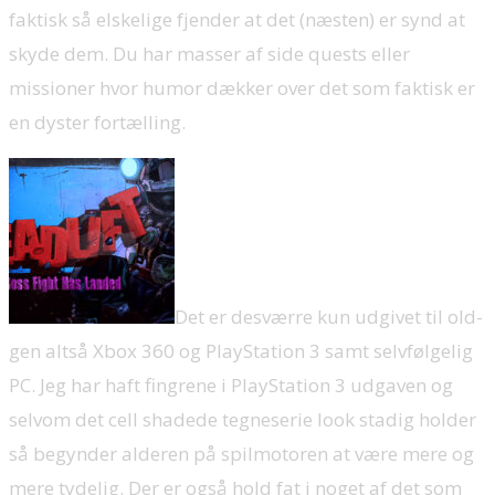
faktisk så elskelige fjender at det (næsten) er synd at
skyde dem. Du har masser af side quests eller
missioner hvor humor dækker over det som faktisk er
en dyster fortælling.
Det er desværre kun udgivet til old-
gen altså Xbox 360 og PlayStation 3 samt selvfølgelig
PC. Jeg har haft fingrene i PlayStation 3 udgaven og
selvom det cell shadede tegneserie look stadig holder
så begynder alderen på spilmotoren at være mere og
mere tydelig. Der er også hold fat i noget af det som