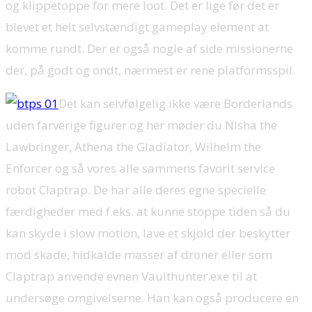
og klippetoppe for mere loot. Det er lige før det er
blevet et helt selvstændigt gameplay element at
komme rundt. Der er også nogle af side missionerne
der, på godt og ondt, nærmest er rene platformsspil.
Det kan selvfølgelig ikke være Borderlands
uden farverige figurer og her møder du Nisha the
Lawbringer, Athena the Gladiator, Wilhelm the
Enforcer og så vores alle sammens favorit service
robot Claptrap. De har alle deres egne specielle
færdigheder med f.eks. at kunne stoppe tiden så du
kan skyde i slow motion, lave et skjold der beskytter
mod skade, hidkalde masser af droner eller som
Claptrap anvende evnen Vaulthunter.exe til at
undersøge omgivelserne. Han kan også producere en