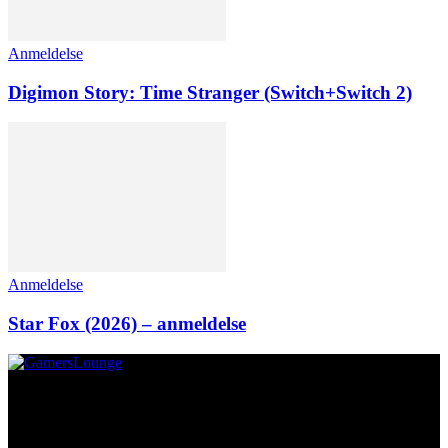
Anmeldelse
Digimon Story: Time Stranger (Switch+Switch 2)
Anmeldelse
Star Fox (2026) – anmeldelse
Om os
GamersLounge er et livsstilsmagasin for gamere hvor du finder
nyheder, anmeldelser, artikler, interviews og previews af spil, film,
gadgets og andre emner for dig som er interesseret i moderne kultur.