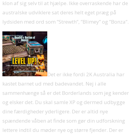
klon af sig selv til at hjælpe. Ikke overraskende har de
australske udviklere sat deres helt eget præg på
lydsiden med ord som ”Strewth”, ”Blimey” og ”Bonza”.
Det er ikke fordi 2K Australia har
kastet barnet ud med badevandet. Nej i alle
sammenhænge så er det Borderlands som jeg kender
og elsker det. Du skal samle XP og dermed udbygge
dine færdigheder yderligere. Der er altid nye
spændende våben at finde som gør din udforskning
lettere indtil du møder nye og større fjender. Der er