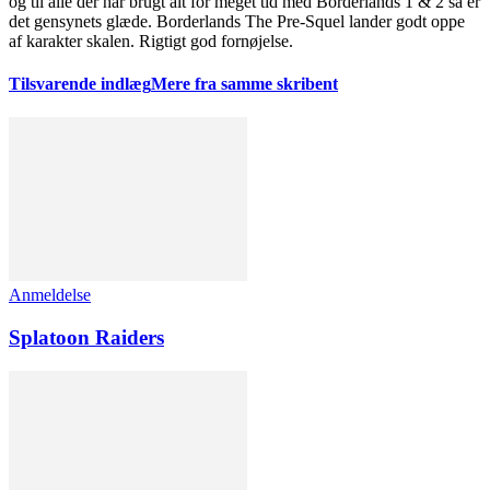
og til alle der har brugt alt for meget tid med Borderlands 1 & 2 så er
det gensynets glæde. Borderlands The Pre-Squel lander godt oppe
af karakter skalen. Rigtigt god fornøjelse.
Tilsvarende indlæg
Mere fra samme skribent
Anmeldelse
Splatoon Raiders