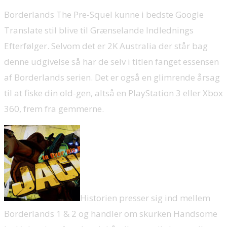
Borderlands The Pre-Squel kunne i bedste Google
Translate stil blive til Grænselande Indlednings
Efterfølger. Selvom det er 2K Australia der står bag
denne udgivelse så har de selv i titlen fanget essensen
af Borderlands serien. Det er også en glimrende årsag
til at fiske din old-gen, altså en PlayStation 3 eller Xbox
360, frem fra gemmerne.
Historien presser sig ind mellem
Borderlands 1 & 2 og handler om skurken Handsome