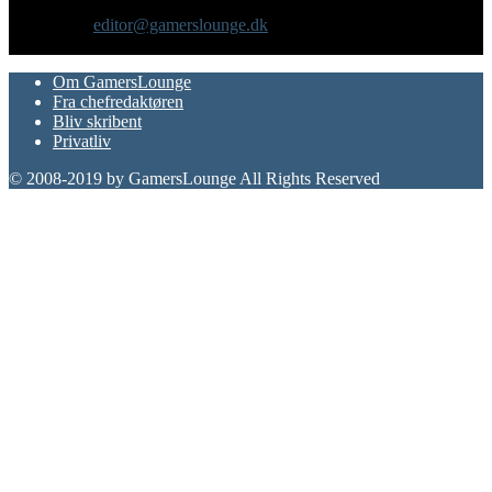
Vi er selv passionerede gamere med et tårnhøjt ambitionsniveau.
Kontakt os:
editor@gamerslounge.dk
FØLG OS
Om GamersLounge
Fra chefredaktøren
Bliv skribent
Privatliv
© 2008-2019 by GamersLounge All Rights Reserved