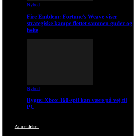
Nyhed
Fire Emblem: Fortune’s Weave viser
strategiske kampe flettet sammen guder og
helte
Nyhed
Rygte: Xbox 360-spil kan være på vej til
PC
Anmeldelser