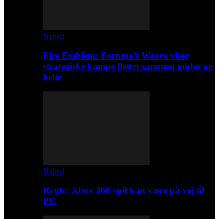
Nyhed
Fire Emblem: Fortune’s Weave viser
strategiske kampe flettet sammen guder og
helte
Nyhed
Rygte: Xbox 360-spil kan være på vej til
PC