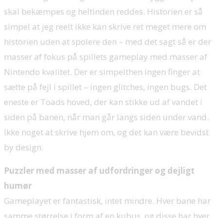
skal bekæmpes og heltinden reddes. Historien er så
simpel at jeg reelt ikke kan skrive ret meget mere om
historien uden at spolere den – med det sagt så er der
masser af fokus på spillets gameplay med masser af
Nintendo kvalitet. Der er simpelthen ingen finger at
sætte på fejl i spillet – ingen glitches, ingen bugs. Det
eneste er Toads hoved, der kan stikke ud af vandet i
siden på banen, når man går langs siden under vand.
Ikke noget at skrive hjem om, og det kan være bevidst
by design.
Puzzler med masser af udfordringer og dejligt
humør
Gameplayet er fantastisk, intet mindre. Hver bane har
samme størrelse i form af en kubus, og disse har hver