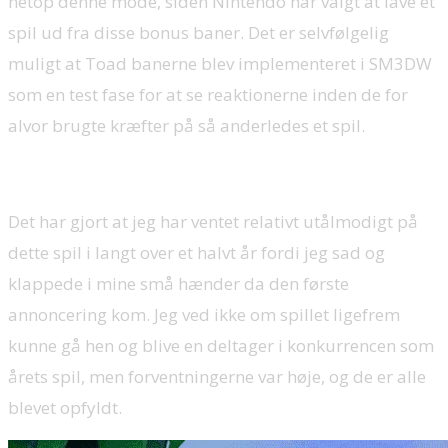
netop denne mode, siden Nintendo har valgt at lave et
spil ud fra disse bonus baner. Det er selvfølgelig
muligt at Toad banerne blev implementeret i SM3DW
som en test fase for at se reaktionerne inden de for
alvor brugte kræfter på så anderledes et spil.
Det har gjort at jeg har ventet relativt utålmodigt på
dette spil i langt over et halvt år fordi jeg sad og
klappede i mine små hænder da den første
annoncering kom. Jeg ved ikke om spillet ligefrem
kunne gå hen og blive en deltager i konkurrencen som
årets spil, men forventningerne var høje, og de er alle
blevet opfyldt.