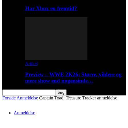
Har Xbox en fremtid?
Artikel
Preview – WWE 2K26: Større, vildere og
mere show end nogensinde…
Forside
Anmeldelse
Captain Toad: Treasure Tracker anmeldelse
Anmeldelse
Captain Toad: Treasure Tracker