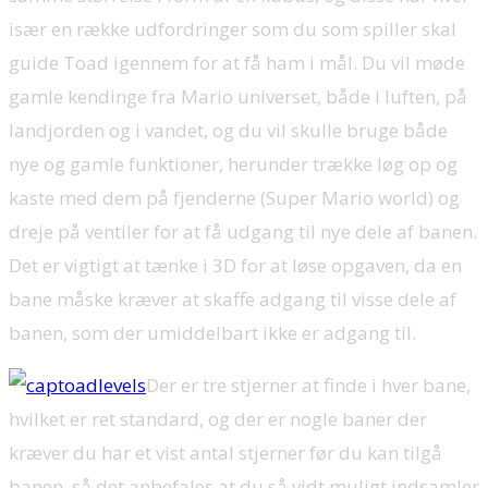
især en række udfordringer som du som spiller skal
guide Toad igennem for at få ham i mål. Du vil møde
gamle kendinge fra Mario universet, både i luften, på
landjorden og i vandet, og du vil skulle bruge både
nye og gamle funktioner, herunder trække løg op og
kaste med dem på fjenderne (Super Mario world) og
dreje på ventiler for at få udgang til nye dele af banen.
Det er vigtigt at tænke i 3D for at løse opgaven, da en
bane måske kræver at skaffe adgang til visse dele af
banen, som der umiddelbart ikke er adgang til.
Der er tre stjerner at finde i hver bane,
hvilket er ret standard, og der er nogle baner der
kræver du har et vist antal stjerner før du kan tilgå
banen, så det anbefales at du så vidt muligt indsamler