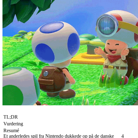
TL;DR
Vurdering
Resumé
Et anderledes spil fra Nintendo dukkede op på de danske
4