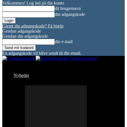
Velkommen! Log ind på din konto
dit brugernavn
din adgangskode
Glemt din adgangskode? Få hjælp
Gendan adgangskode
Gendan din adgangskode
din e-mail
En adgangskode vil blive sendt til din email.
GamersLounge
Nyheder