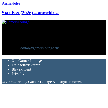
Anmeldelse
Star Fox (2026) – anmeldelse
Om os
GamersLounge er et livsstilsmagasin for gamere hvor du finder
nyheder, anmeldelser, artikler, interviews og previews af spil, film,
gadgets og andre emner for dig som er interesseret i moderne kultur.
Vi er selv passionerede gamere med et tårnhøjt ambitionsniveau.
Kontakt os:
editor@gamerslounge.dk
FØLG OS
Om GamersLounge
Fra chefredaktøren
Bliv skribent
Privatliv
© 2008-2019 by GamersLounge All Rights Reserved