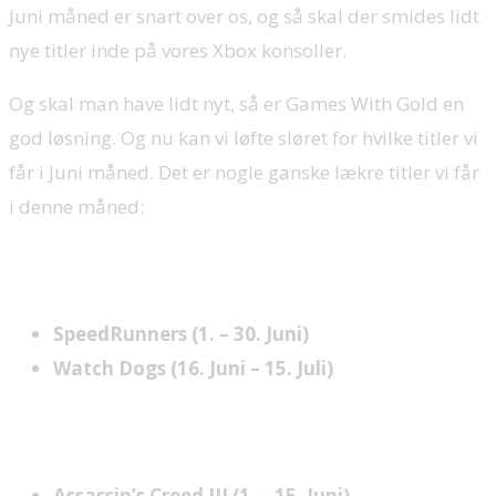
Juni måned er snart over os, og så skal der smides lidt
nye titler inde på vores Xbox konsoller.
Og skal man have lidt nyt, så er Games With Gold en
god løsning. Og nu kan vi løfte sløret for hvilke titler vi
får i Juni måned. Det er nogle ganske lækre titler vi får
i denne måned:
Xbox One:
SpeedRunners (1. – 30. Juni)
Watch Dogs (16. Juni – 15. Juli)
Xbox 360:
Assassin’s Creed III (1. – 15. Juni)