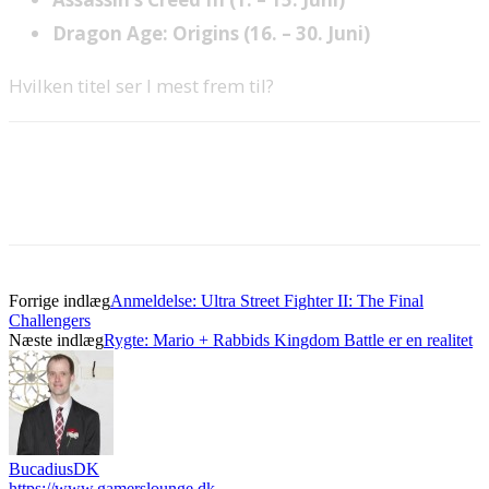
Dragon Age: Origins (16. – 30. Juni)
Hvilken titel ser I mest frem til?
Forrige indlæg
Anmeldelse: Ultra Street Fighter II: The Final
Challengers
Næste indlæg
Rygte: Mario + Rabbids Kingdom Battle er en realitet
BucadiusDK
https://www.gamerslounge.dk