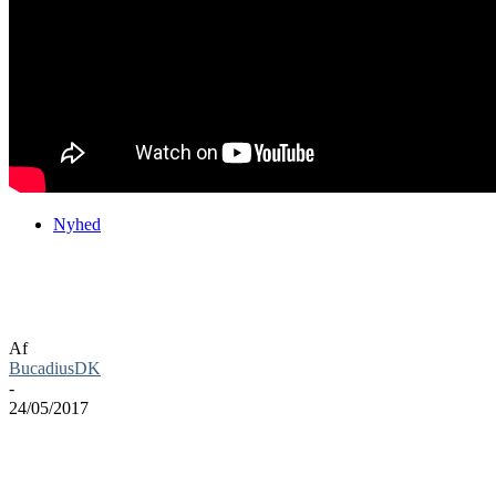
Nyhed
Games With Gold for Juni måned er
offentliggjort
Af
BucadiusDK
-
24/05/2017