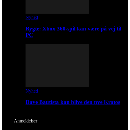
Nyhed
Rygte: Xbox 360-spil kan være på vej til
PC
Nyhed
Dave Bautista kan blive den nye Kratos
Anmeldelser