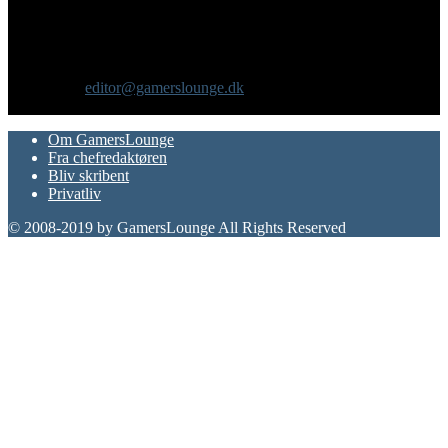
GamersLounge er et livsstilsmagasin for gamere hvor du finder
nyheder, anmeldelser, artikler, interviews og previews af spil, film,
gadgets og andre emner for dig som er interesseret i moderne kultur.
Vi er selv passionerede gamere med et tårnhøjt ambitionsniveau.
Kontakt os:
editor@gamerslounge.dk
FØLG OS
Om GamersLounge
Fra chefredaktøren
Bliv skribent
Privatliv
© 2008-2019 by GamersLounge All Rights Reserved