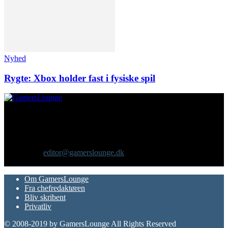
Nyhed
Rygte: Xbox holder fast i fysiske spil
Om os
GamersLounge er et livsstilsmagasin for gamere hvor du finder
nyheder, anmeldelser, artikler, interviews og previews af spil, film,
gadgets og andre emner for dig som er interesseret i moderne kultur.
Vi er selv passionerede gamere med et tårnhøjt ambitionsniveau.
Kontakt os:
editor@gamerslounge.dk
FØLG OS
Om GamersLounge
Fra chefredaktøren
Bliv skribent
Privatliv
© 2008-2019 by GamersLounge All Rights Reserved