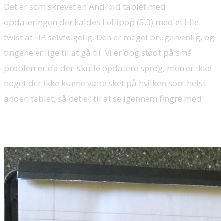
Det er som skrevet en Android tablet med
opdateringen der kaldes Lollipop (5.0) med et lille
twist af HP selvfølgelig. Den er meget brugervenlig, og
tingene er lige til at gå til. Vi er dog stødt på små
problemer da den skulle opdatere sprog, men er ikke
noget der ikke kunne være sket på hvilken som helst
anden tablet, så det er til at se igennem fingre med.
HP Duet Pen og Pro Slate Papir Folio omslag: