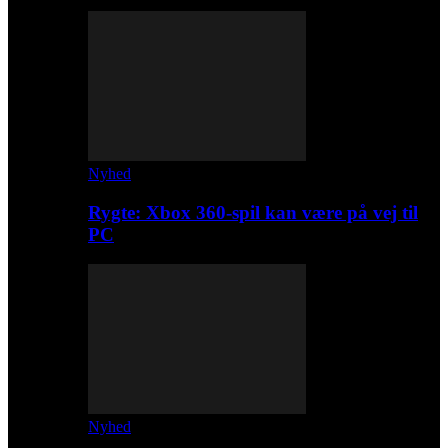
Nyhed
Rygte: Xbox 360-spil kan være på vej til
PC
Nyhed