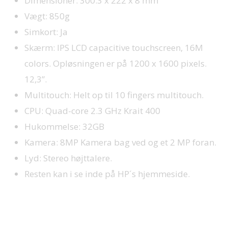
Dimensioner: 300.3 x 222 x 8 mm
Vægt: 850g
Simkort: Ja
Skærm: IPS LCD capacitive touchscreen, 16M
colors. Opløsningen er på 1200 x 1600 pixels.
12,3”.
Multitouch: Helt op til 10 fingers multitouch.
CPU: Quad-core 2.3 GHz Krait 400
Hukommelse: 32GB
Kamera: 8MP Kamera bag ved og et 2 MP foran.
Lyd: Stereo højttalere.
Resten kan i se inde på HP´s hjemmeside.
Design: