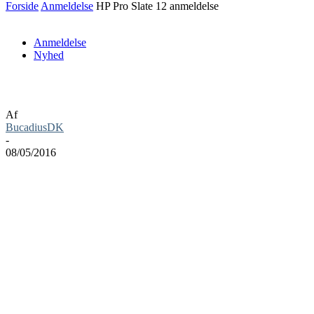
Forside
Anmeldelse
HP Pro Slate 12 anmeldelse
Anmeldelse
Nyhed
HP Pro Slate 12 anmeldelse
Af
BucadiusDK
-
08/05/2016
Sommeren banker på døren, og skal man være både uden for og have
arbejdet gjort er det godt med en tablet, når man sidder ude på
terrassen. Vi ser nu nærmere på det helt store flagskib fra HP, nemlig
deres HP Pro Slate 12.