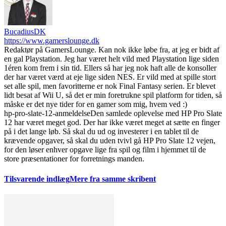
BucadiusDK
https://www.gamerslounge.dk
Redaktør på GamersLounge. Kan nok ikke løbe fra, at jeg er bidt af
en gal Playstation. Jeg har været helt vild med Playstation lige siden
1éren kom frem i sin tid. Ellers så har jeg nok haft alle de konsoller
der har været værd at eje lige siden NES. Er vild med at spille stort
set alle spil, men favoritterne er nok Final Fantasy serien. Er blevet
lidt besat af Wii U, så det er min foretrukne spil platform for tiden, så
måske er det nye tider for en gamer som mig, hvem ved :)
hp-pro-slate-12-anmeldelse
Den samlede oplevelse med HP Pro Slate
12 har været meget god. Der har ikke været meget at sætte en finger
på i det lange løb. Så skal du ud og investerer i en tablet til de
krævende opgaver, så skal du uden tvivl gå HP Pro Slate 12 vejen,
for den løser enhver opgave lige fra spil og film i hjemmet til de
store præsentationer for forretnings manden.
Tilsvarende indlæg
Mere fra samme skribent