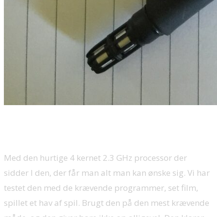
Ydeevne:
Med den hurtige 4 kernet 2.3 GHz processor der
sidder I den, der får man alt man kan ønske sig. Vi har
testet den med de krævende programmer, set film,
spillet et hav af spil. Brugt den på den mest krævende