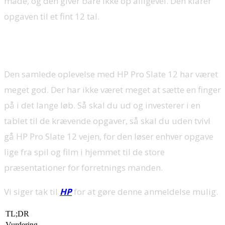
måde, og den giver bare ikke op alligevel. Den klarer
opgaven til et fint 12 tal.
Den samlede dom:
Den samlede oplevelse med HP Pro Slate 12 har været
meget god. Der har ikke været meget at sætte en finger
på i det lange løb. Så skal du ud og investerer i en
tablet til de krævende opgaver, så skal du uden tvivl
gå HP Pro Slate 12 vejen, for den løser enhver opgave
lige fra spil og film i hjemmet til de store
præsentationer for forretnings manden.
Vi siger tak til
HP
for at gøre denne anmeldelse mulig.
TL;DR
Vurdering