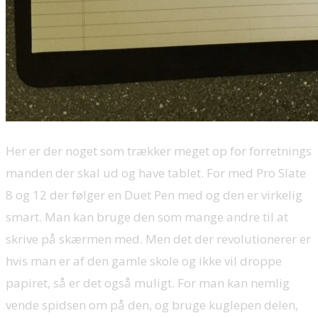
Her er der noget som trækker meget op for forretnings
manden der skal ud og have tablet. For med Pro Slate
8 og 12 der følger en Duet Pen med og den er virkelig
smart. Man kan bruge den som mange andre til at
skrive på skærmen med. Men det der revolutionerer er
hvis man er af den gamle skole og ikke vil droppe
papiret, så er det også muligt. For man kan nemlig
vende spidsen om på den, og bruge kuglepen delen,