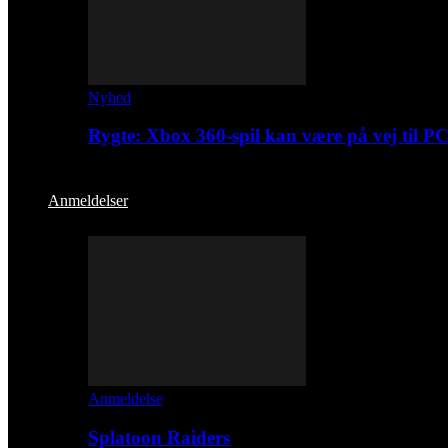
Nyhed
Rygte: Xbox 360-spil kan være på vej til P
Anmeldelser
Anmeldelse
Splatoon Raiders