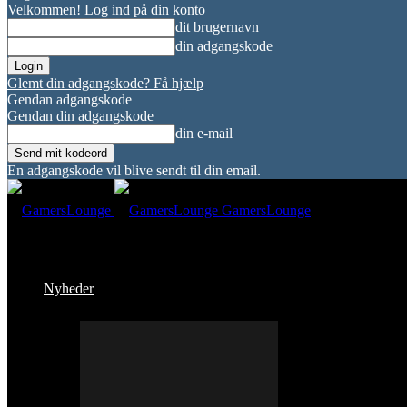
Velkommen! Log ind på din konto
dit brugernavn
din adgangskode
Glemt din adgangskode? Få hjælp
Gendan adgangskode
Gendan din adgangskode
din e-mail
En adgangskode vil blive sendt til din email.
GamersLounge
Nyheder