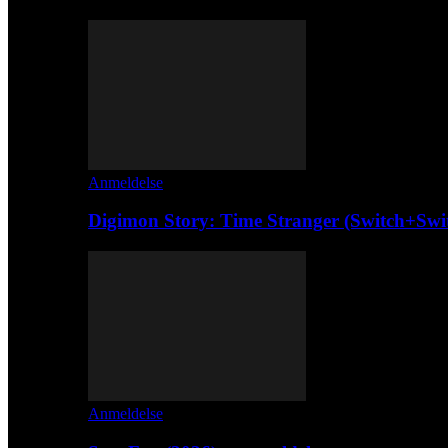
Anmeldelse
Digimon Story: Time Stranger (Switch+Swi
Anmeldelse