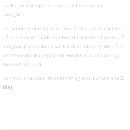
kælk frem i Steep? Det bliver faktisk snart en
mulighed.
Der kommer nemlig snart en DLC hvor du kan kælke
på den fedeste måde. For hvis du ikke tør at kælke på
din gode gamle slæde kælk ned af en bjergside, så er
det Steep du skal lege med. For der kan alt lade sig
gøre set det ud til.
Denne DLC hedder “Winterfest” og den udgives den
3.
Maj
.