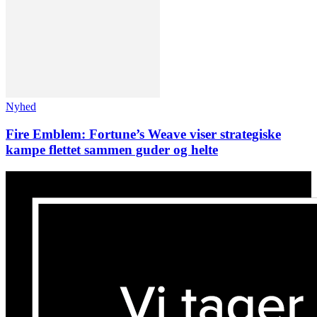
Nyhed
Fire Emblem: Fortune’s Weave viser strategiske
kampe flettet sammen guder og helte