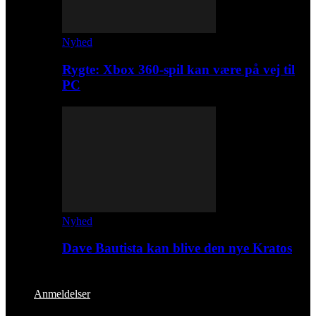
Nyhed
Rygte: Xbox 360-spil kan være på vej til
PC
Nyhed
Dave Bautista kan blive den nye Kratos
Anmeldelser