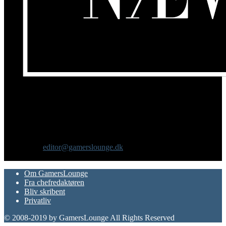
Om os
GamersLounge er et livsstilsmagasin for gamere hvor du finder
nyheder, anmeldelser, artikler, interviews og previews af spil, film,
gadgets og andre emner for dig som er interesseret i moderne kultur.
Vi er selv passionerede gamere med et tårnhøjt ambitionsniveau.
Kontakt os:
editor@gamerslounge.dk
FØLG OS
Om GamersLounge
Fra chefredaktøren
Bliv skribent
Privatliv
© 2008-2019 by GamersLounge All Rights Reserved