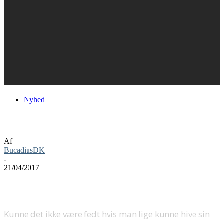
Nyhed
Kælken findes frem i Steep
Af
BucadiusDK
-
21/04/2017
Kunne det ikke være fedt hvis man lige kunne hive sin