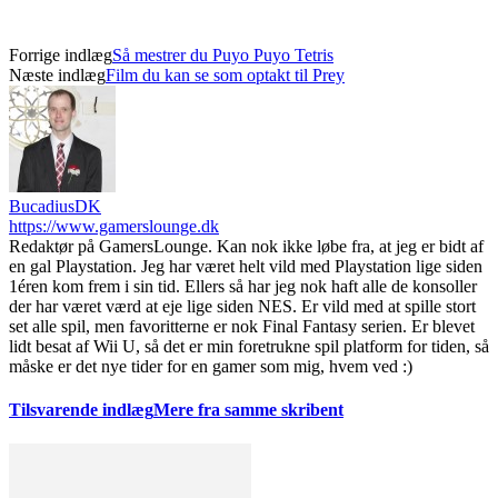
Forrige indlæg
Så mestrer du Puyo Puyo Tetris
Næste indlæg
Film du kan se som optakt til Prey
BucadiusDK
https://www.gamerslounge.dk
Redaktør på GamersLounge. Kan nok ikke løbe fra, at jeg er bidt af
en gal Playstation. Jeg har været helt vild med Playstation lige siden
1éren kom frem i sin tid. Ellers så har jeg nok haft alle de konsoller
der har været værd at eje lige siden NES. Er vild med at spille stort
set alle spil, men favoritterne er nok Final Fantasy serien. Er blevet
lidt besat af Wii U, så det er min foretrukne spil platform for tiden, så
måske er det nye tider for en gamer som mig, hvem ved :)
Tilsvarende indlæg
Mere fra samme skribent