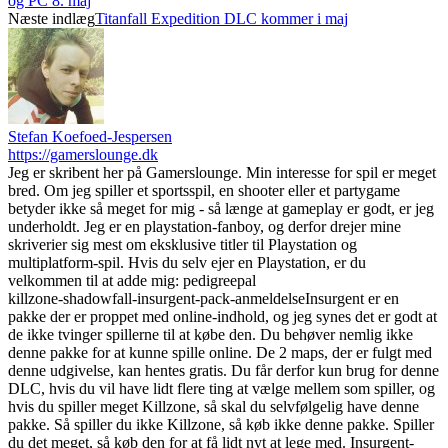
og PC 8. maj
Næste indlæg
Titanfall Expedition DLC kommer i maj
Stefan Koefoed-Jespersen
https://gamerslounge.dk
Jeg er skribent her på Gamerslounge. Min interesse for spil er meget
bred. Om jeg spiller et sportsspil, en shooter eller et partygame
betyder ikke så meget for mig - så længe at gameplay er godt, er jeg
underholdt. Jeg er en playstation-fanboy, og derfor drejer mine
skriverier sig mest om eksklusive titler til Playstation og
multiplatform-spil. Hvis du selv ejer en Playstation, er du
velkommen til at adde mig: pedigreepal
killzone-shadowfall-insurgent-pack-anmeldelse
Insurgent er en
pakke der er proppet med online-indhold, og jeg synes det er godt at
de ikke tvinger spillerne til at købe den. Du behøver nemlig ikke
denne pakke for at kunne spille online. De 2 maps, der er fulgt med
denne udgivelse, kan hentes gratis. Du får derfor kun brug for denne
DLC, hvis du vil have lidt flere ting at vælge mellem som spiller, og
hvis du spiller meget Killzone, så skal du selvfølgelig have denne
pakke. Så spiller du ikke Killzone, så køb ikke denne pakke. Spiller
du det meget, så køb den for at få lidt nyt at lege med. Insurgent-