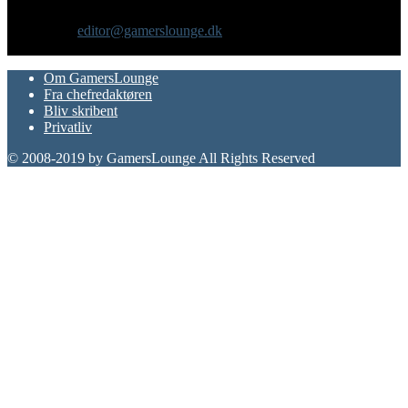
Vi er selv passionerede gamere med et tårnhøjt ambitionsniveau.
Kontakt os:
editor@gamerslounge.dk
FØLG OS
Om GamersLounge
Fra chefredaktøren
Bliv skribent
Privatliv
© 2008-2019 by GamersLounge All Rights Reserved