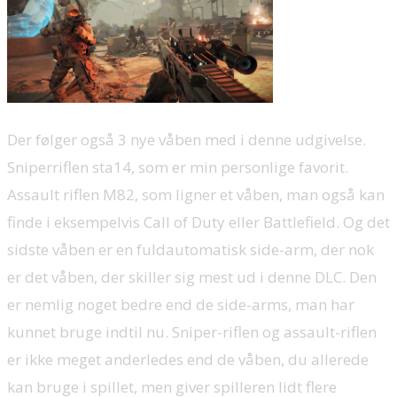
Der følger også 3 nye våben med i denne udgivelse.
Sniperriflen sta14, som er min personlige favorit.
Assault riflen M82, som ligner et våben, man også kan
finde i eksempelvis Call of Duty eller Battlefield. Og det
sidste våben er en fuldautomatisk side-arm, der nok
er det våben, der skiller sig mest ud i denne DLC. Den
er nemlig noget bedre end de side-arms, man har
kunnet bruge indtil nu. Sniper-riflen og assault-riflen
er ikke meget anderledes end de våben, du allerede
kan bruge i spillet, men giver spilleren lidt flere