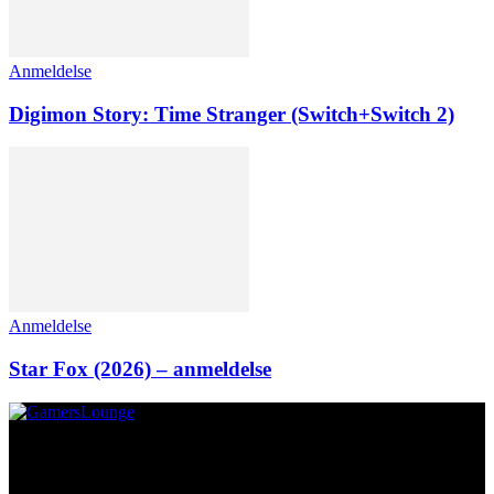
Anmeldelse
Digimon Story: Time Stranger (Switch+Switch 2)
Anmeldelse
Star Fox (2026) – anmeldelse
Om os
GamersLounge er et livsstilsmagasin for gamere hvor du finder
nyheder, anmeldelser, artikler, interviews og previews af spil, film,
gadgets og andre emner for dig som er interesseret i moderne kultur.