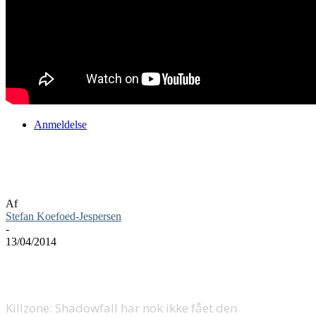
Anmeldelse
Killzone Shadowfall: Insurgent pack
anmeldelse
Af
Stefan Koefoed-Jespersen
-
13/04/2014
Killzone: Shadowfall har nok ikke fået den