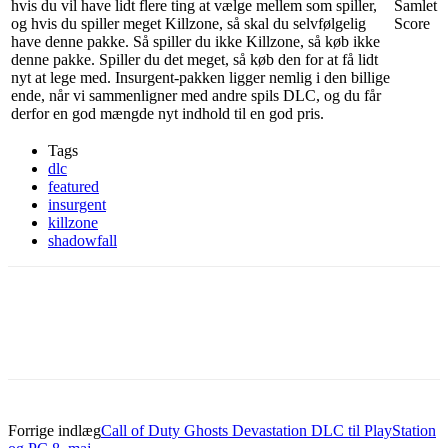
hvis du vil have lidt flere ting at vælge mellem som spiller,
Samlet
og hvis du spiller meget Killzone, så skal du selvfølgelig
Score
have denne pakke. Så spiller du ikke Killzone, så køb ikke
denne pakke. Spiller du det meget, så køb den for at få lidt
nyt at lege med. Insurgent-pakken ligger nemlig i den billige
ende, når vi sammenligner med andre spils DLC, og du får
derfor en god mængde nyt indhold til en god pris.
Tags
dlc
featured
insurgent
killzone
shadowfall
Forrige indlæg
Call of Duty Ghosts Devastation DLC til PlayStation