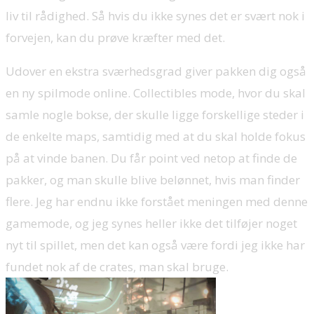
liv til rådighed. Så hvis du ikke synes det er svært nok i
forvejen, kan du prøve kræfter med det.
Udover en ekstra sværhedsgrad giver pakken dig også
en ny spilmode online. Collectibles mode, hvor du skal
samle nogle bokse, der skulle ligge forskellige steder i
de enkelte maps, samtidig med at du skal holde fokus
på at vinde banen. Du får point ved netop at finde de
pakker, og man skulle blive belønnet, hvis man finder
flere. Jeg har endnu ikke forstået meningen med denne
gamemode, og jeg synes heller ikke det tilføjer noget
nyt til spillet, men det kan også være fordi jeg ikke har
fundet nok af de crates, man skal bruge.