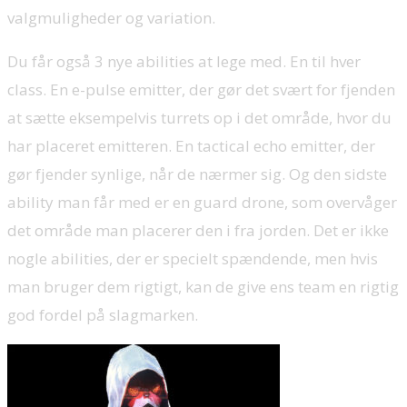
valgmuligheder og variation.
Du får også 3 nye abilities at lege med. En til hver
class. En e-pulse emitter, der gør det svært for fjenden
at sætte eksempelvis turrets op i det område, hvor du
har placeret emitteren. En tactical echo emitter, der
gør fjender synlige, når de nærmer sig. Og den sidste
ability man får med er en guard drone, som overvåger
det område man placerer den i fra jorden. Det er ikke
nogle abilities, der er specielt spændende, men hvis
man bruger dem rigtigt, kan de give ens team en rigtig
god fordel på slagmarken.