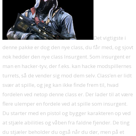
Det vigtigste i
denne pakke er dog den nye class, du får med, og sjovt
nok hedder den nye class Insurgent. Som insurgent er
man en hacker-tyv, der f.eks. kan hacke modspillernes
turrets, så de vender sig mod dem selv. Class’en er lidt
svær at spille, og jeg kan ikke finde frem til, hvad
fordelen ved netop denne class er. Der lader til at være
flere ulemper en fordele ved at spille som insurgent.
Du starter med en pistol og bygger karakteren op ved
at stjæle abilities og våben fra faldne fjender. De ting
du stjæler beholder du også når du dør, men på et