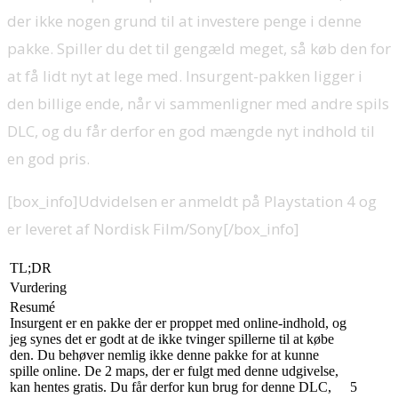
der ikke nogen grund til at investere penge i denne
pakke. Spiller du det til gengæld meget, så køb den for
at få lidt nyt at lege med. Insurgent-pakken ligger i
den billige ende, når vi sammenligner med andre spils
DLC, og du får derfor en god mængde nyt indhold til
en god pris.
[box_info]Udvidelsen er anmeldt på Playstation 4 og
er leveret af Nordisk Film/Sony[/box_info]
TL;DR
Vurdering
Resumé
Insurgent er en pakke der er proppet med online-indhold, og
jeg synes det er godt at de ikke tvinger spillerne til at købe
den. Du behøver nemlig ikke denne pakke for at kunne
spille online. De 2 maps, der er fulgt med denne udgivelse,
kan hentes gratis. Du får derfor kun brug for denne DLC,
5