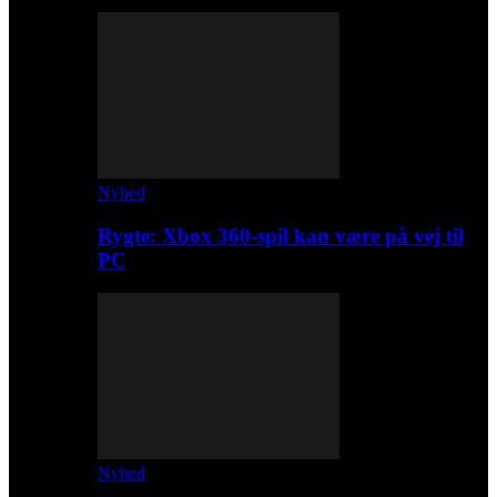
Nyhed
Rygte: Xbox 360-spil kan være på vej til
PC
Nyhed