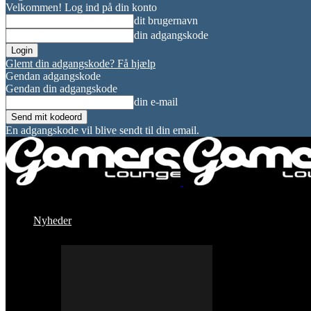
Velkommen! Log ind på din konto
dit brugernavn
din adgangskode
Glemt din adgangskode? Få hjælp
Gendan adgangskode
Gendan din adgangskode
din e-mail
En adgangskode vil blive sendt til din email.
Nyheder