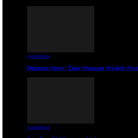
Anmeldelse
Digimon Story: Time Stranger (Switch+Swi
Anmeldelse