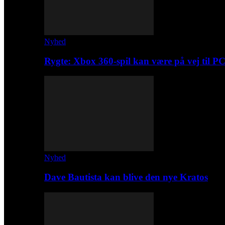
Nyhed
Rygte: Xbox 360-spil kan være på vej til P
Nyhed
Dave Bautista kan blive den nye Kratos