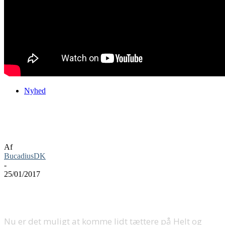
Nyhed
Kom tættere på heltene i Fire Emblem
Heroes
Af
BucadiusDK
-
25/01/2017
Nu er det muligt at komme lidt tættere på Helt og