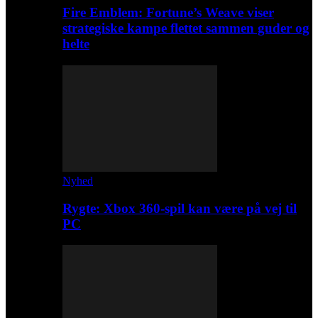
Fire Emblem: Fortune’s Weave viser
strategiske kampe flettet sammen guder og
helte
Nyhed
Rygte: Xbox 360-spil kan være på vej til
PC