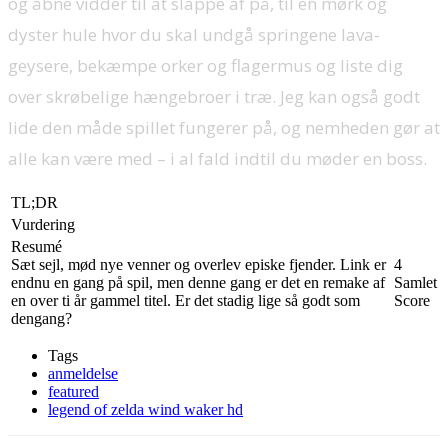
og åbne vidder til at slappe af på, til en mørk og
dyster hule hvor du skal undgå springene lava-
geysere, bekæmpe orker og flagermus og liste dig
over skrøbelige hængebroer i træ. Jeg kan også godt
lide den måde spillet fungerer på, og nemheden gør at
alle kan være med – i al fald indtil du møder en boss.
TL;DR
Vurdering
Resumé
Sæt sejl, mød nye venner og overlev episke fjender. Link er
4
endnu en gang på spil, men denne gang er det en remake af
Samlet
en over ti år gammel titel. Er det stadig lige så godt som
Score
dengang?
Tags
anmeldelse
featured
legend of zelda wind waker hd