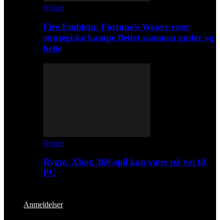
Nyhed
Fire Emblem: Fortune’s Weave viser
strategiske kampe flettet sammen guder og
helte
Nyhed
Rygte: Xbox 360-spil kan være på vej til
PC
Anmeldelser