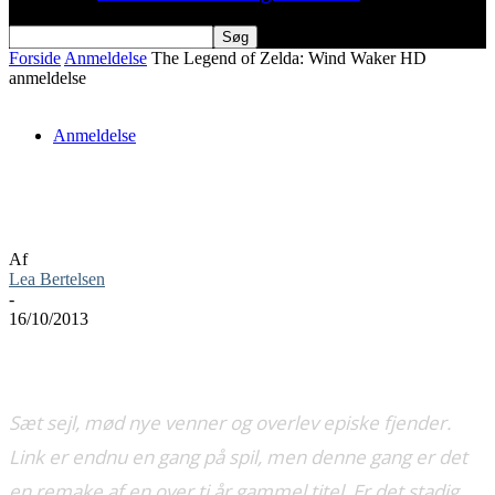
Forside
Anmeldelse
The Legend of Zelda: Wind Waker HD
anmeldelse
Anmeldelse
The Legend of Zelda: Wind Waker HD
anmeldelse
Af
Lea Bertelsen
-
16/10/2013
Sæt sejl, mød nye venner og overlev episke fjender.
Link er endnu en gang på spil, men denne gang er det
en remake af en over ti år gammel titel. Er det stadig