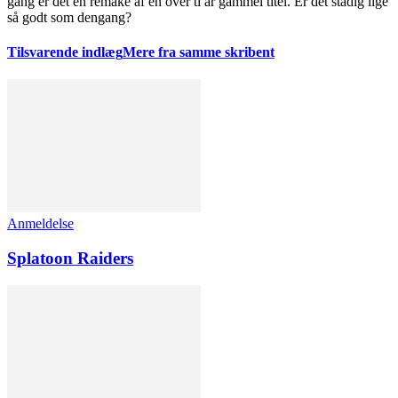
gang er det en remake af en over ti år gammel titel. Er det stadig lige
så godt som dengang?
Tilsvarende indlæg
Mere fra samme skribent
Anmeldelse
Splatoon Raiders