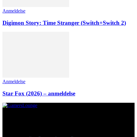
Anmeldelse
Digimon Story: Time Stranger (Switch+Switch 2)
Anmeldelse
Star Fox (2026) – anmeldelse
Om os
GamersLounge er et livsstilsmagasin for gamere hvor du finder
nyheder, anmeldelser, artikler, interviews og previews af spil, film,
gadgets og andre emner for dig som er interesseret i moderne kultur.
Vi er selv passionerede gamere med et tårnhøjt ambitionsniveau.