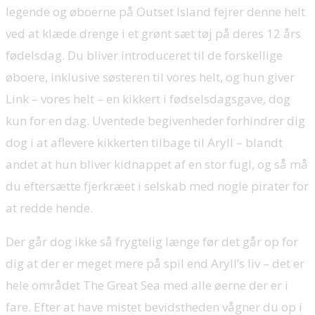
legende og øboerne på Outset Island fejrer denne helt
ved at klæde drenge i et grønt sæt tøj på deres 12 års
fødelsdag. Du bliver introduceret til de forskellige
øboere, inklusive søsteren til vores helt, og hun giver
Link – vores helt – en kikkert i fødselsdagsgave, dog
kun for en dag. Uventede begivenheder forhindrer dig
dog i at aflevere kikkerten tilbage til Aryll – blandt
andet at hun bliver kidnappet af en stor fugl, og så må
du eftersætte fjerkræet i selskab med nogle pirater for
at redde hende.
Der går dog ikke så frygtelig længe før det går op for
dig at der er meget mere på spil end Aryll’s liv – det er
hele området The Great Sea med alle øerne der er i
fare. Efter at have mistet bevidstheden vågner du op i