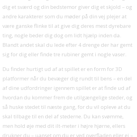
dig et sværd og din bedstemor giver dig et skjold – og
andre karakterer som du møder på din vej plejer at
være ganske flinke til at give dig deres mest dyrebare
ting, nogle beder dig dog om lidt hjælp inden da.
Blandt andet skal du lede efter 4 drenge der har gemt
sig for dig eller finde tre rubiner gemt i nogle vaser.
Du finder hurtigt ud af at spillet er en form for 3D
platformer når du bevæger dig rundt til bens – en del
af dine udfordringer igennem spillet er at finde ud af
hvordan du kommer frem de utilgængelige steder, og
så huske stedet til næste gang, for du vil opleve at du
skal tilbage til en del af stederne. Du kan svømme,
men hold øje med dit ilt-meter i højre hjørne, ellers
drukner du – uanset om du er ved overfladen eller ej –