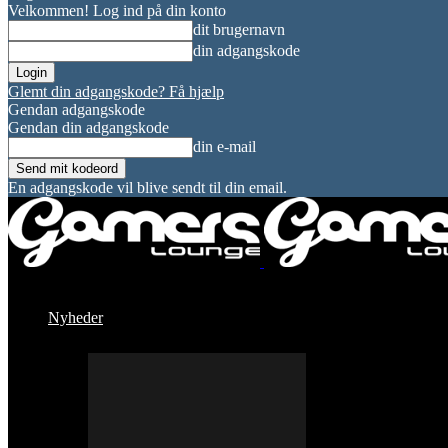
Velkommen! Log ind på din konto
dit brugernavn
din adgangskode
Glemt din adgangskode? Få hjælp
Gendan adgangskode
Gendan din adgangskode
din e-mail
En adgangskode vil blive sendt til din email.
Nyheder