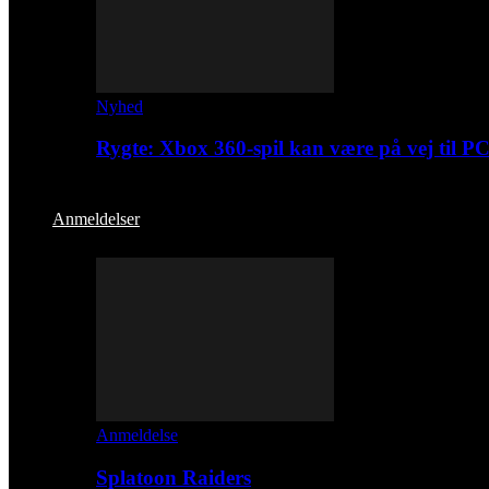
Nyhed
Rygte: Xbox 360-spil kan være på vej til P
Anmeldelser
Anmeldelse
Splatoon Raiders