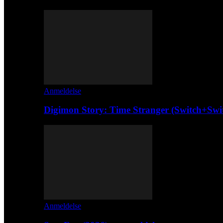
Anmeldelse
Digimon Story: Time Stranger (Switch+Swi
Anmeldelse