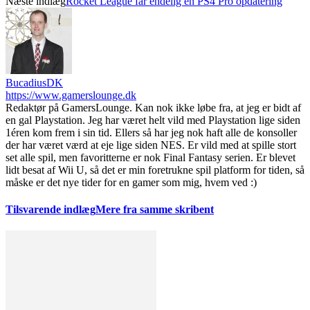
Næste indlæg
Rocket League får endelig en PS4 Pro opdatering
BucadiusDK
https://www.gamerslounge.dk
Redaktør på GamersLounge. Kan nok ikke løbe fra, at jeg er bidt af
en gal Playstation. Jeg har været helt vild med Playstation lige siden
1éren kom frem i sin tid. Ellers så har jeg nok haft alle de konsoller
der har været værd at eje lige siden NES. Er vild med at spille stort
set alle spil, men favoritterne er nok Final Fantasy serien. Er blevet
lidt besat af Wii U, så det er min foretrukne spil platform for tiden, så
måske er det nye tider for en gamer som mig, hvem ved :)
Tilsvarende indlæg
Mere fra samme skribent