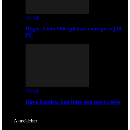
Nyhed
Rygte: Xbox 360-spil kan være på vej til
PC
Nyhed
Dave Bautista kan blive den nye Kratos
Anmeldelser