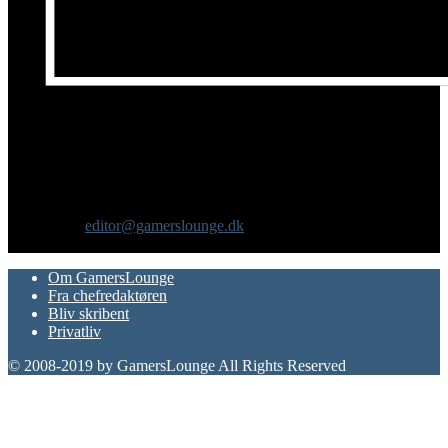
Om os
GamersLounge er et livsstilsmagasin for gamere hvor du finder
nyheder, anmeldelser, artikler, interviews og previews af spil, film,
gadgets og andre emner for dig som er interesseret i moderne kultur.
Vi er selv passionerede gamere med et tårnhøjt ambitionsniveau.
Kontakt os:
editor@gamerslounge.dk
FØLG OS
Om GamersLounge
Fra chefredaktøren
Bliv skribent
Privatliv
© 2008-2019 by GamersLounge All Rights Reserved