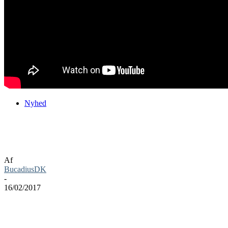
Nyhed
Nvidia trailer til For Honor er nu en
realitet
Af
BucadiusDK
-
16/02/2017