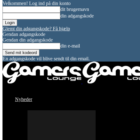
Velkommen! Log ind på din konto
dit brugernavn
din adgangskode
Glemt din adgangskode? Få hjælp
Gendan adgangskode
Gendan din adgangskode
din e-mail
En adgangskode vil blive sendt til din email.
Nyheder