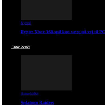
Nyhed
Rygte: Xbox 360-spil kan være på vej til P
Anmeldelser
Anmeldelse
Splatoon Raiders