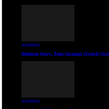
Anmeldelse
Digimon Story: Time Stranger (Switch+Swi
Anmeldelse