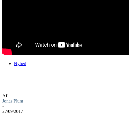
Nyhed
Ny Wolfenstein: The New Colossus
gameplay video fra Bethesda Softworks
Af
Jonas Plum
-
27/09/2017