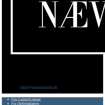
Om os
GamersLounge er et livsstilsmagasin for gamere hvor du finder
nyheder, anmeldelser, artikler, interviews og previews af spil, film,
gadgets og andre emner for dig som er interesseret i moderne kultur.
Vi er selv passionerede gamere med et tårnhøjt ambitionsniveau.
Kontakt os:
editor@gamerslounge.dk
FØLG OS
Om GamersLounge
Fra chefredaktøren