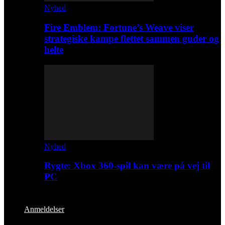
Nyhed
Fire Emblem: Fortune’s Weave viser
strategiske kampe flettet sammen guder og
helte
Nyhed
Rygte: Xbox 360-spil kan være på vej til
PC
Anmeldelser