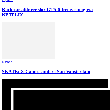
Rockstar afslører stor GTA 6-fremvisning via
NETFLIX
Nyhed
SKATE: X Games lander i San Vansterdam