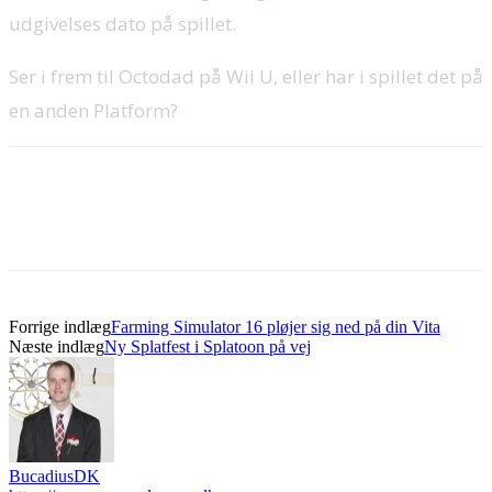
udgivelses dato på spillet.
Ser i frem til Octodad på Wii U, eller har i spillet det på
en anden Platform?
Forrige indlæg
Farming Simulator 16 pløjer sig ned på din Vita
Næste indlæg
Ny Splatfest i Splatoon på vej
BucadiusDK