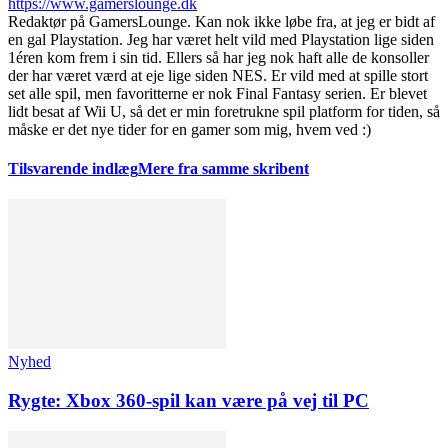
https://www.gamerslounge.dk
Redaktør på GamersLounge. Kan nok ikke løbe fra, at jeg er bidt af
en gal Playstation. Jeg har været helt vild med Playstation lige siden
1éren kom frem i sin tid. Ellers så har jeg nok haft alle de konsoller
der har været værd at eje lige siden NES. Er vild med at spille stort
set alle spil, men favoritterne er nok Final Fantasy serien. Er blevet
lidt besat af Wii U, så det er min foretrukne spil platform for tiden, så
måske er det nye tider for en gamer som mig, hvem ved :)
Tilsvarende indlæg
Mere fra samme skribent
Nyhed
Rygte: Xbox 360-spil kan være på vej til PC