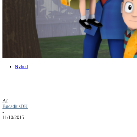
Nyhed
Octodad: Dadliest Catch til Wii U
afventer stadig udgivelses dato
Af
BucadiusDK
-
11/10/2015