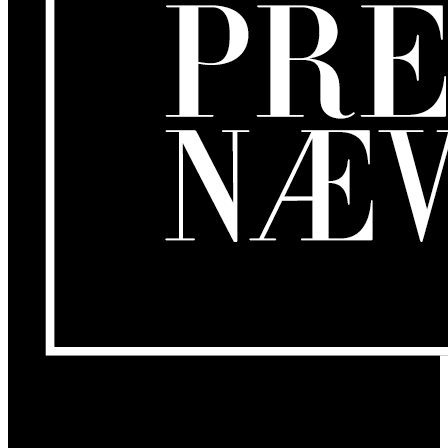
Om os
GamersLounge er et livsstilsmagasin for gamere hvor du finder
nyheder, anmeldelser, artikler, interviews og previews af spil, film,