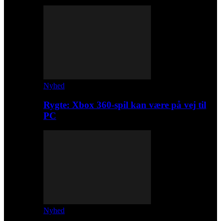
Nyhed
Rygte: Xbox 360-spil kan være på vej til
PC
Nyhed