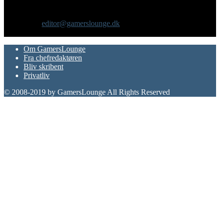
gadgets og andre emner for dig som er interesseret i moderne kultur.
Vi er selv passionerede gamere med et tårnhøjt ambitionsniveau.
Kontakt os:
editor@gamerslounge.dk
FØLG OS
Om GamersLounge
Fra chefredaktøren
Bliv skribent
Privatliv
© 2008-2019 by GamersLounge All Rights Reserved