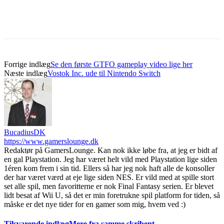
Forrige indlæg
Se den første GTFO gameplay video lige her
Næste indlæg
Vostok Inc. ude til Nintendo Switch
BucadiusDK
https://www.gamerslounge.dk
Redaktør på GamersLounge. Kan nok ikke løbe fra, at jeg er bidt af
en gal Playstation. Jeg har været helt vild med Playstation lige siden
1éren kom frem i sin tid. Ellers så har jeg nok haft alle de konsoller
der har været værd at eje lige siden NES. Er vild med at spille stort
set alle spil, men favoritterne er nok Final Fantasy serien. Er blevet
lidt besat af Wii U, så det er min foretrukne spil platform for tiden, så
måske er det nye tider for en gamer som mig, hvem ved :)
Tilsvarende indlæg
Mere fra samme skribent