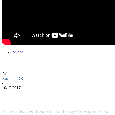
Nyhed
Prøv The Evil Within 2 ganske gratis
Af
BucadiusDK
-
10/12/2017
Hvis du ikke ved hvad du skal bruge Søndagen på, så