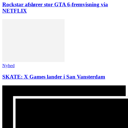
Rockstar afslører stor GTA 6-fremvisning via
NETFLIX
Nyhed
SKATE: X Games lander i San Vansterdam