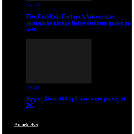
Nyhed
Fire Emblem: Fortune’s Weave viser
strategiske kampe flettet sammen guder og
helte
Nyhed
Rygte: Xbox 360-spil kan være på vej til
PC
Anmeldelser