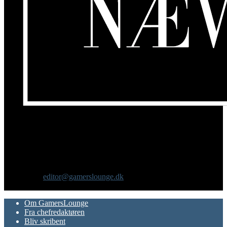
Om os
GamersLounge er et livsstilsmagasin for gamere hvor du finder
nyheder, anmeldelser, artikler, interviews og previews af spil, film,
gadgets og andre emner for dig som er interesseret i moderne kultur.
Vi er selv passionerede gamere med et tårnhøjt ambitionsniveau.
Kontakt os:
editor@gamerslounge.dk
FØLG OS
Om GamersLounge
Fra chefredaktøren
Bliv skribent