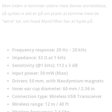
Men inden vi kommer videre med denne anmeldelse,
så syntes vi det er på sin plads at komme med de
”tørre” tal, om hvad ManO’War har at byde på:
Headphones:
Frequency response: 20 Hz – 20 kHz
Impedance: 32 Ω at 1 kHz
Sensitivity (@1 kHz): 112 ± 3 dB
Input power: 30 mW (Max)
Drivers: 50 mm, with Neodymium magnets
Inner ear cup diameter: 60 mm / 2.36 in
Connection type: Wireless USB Transceiver
Wireless range: 12 m / 40 ft
Wireless frequency: 2.4 Ghz