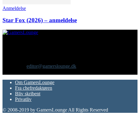
Anmeldelse
Star Fox (2026) – anmeldelse
Om os
GamersLounge er et livsstilsmagasin for gamere hvor du finder
nyheder, anmeldelser, artikler, interviews og previews af spil, film,
gadgets og andre emner for dig som er interesseret i moderne kultur.
Vi er selv passionerede gamere med et tårnhøjt ambitionsniveau.
Kontakt os:
editor@gamerslounge.dk
FØLG OS
Om GamersLounge
Fra chefredaktøren
Bliv skribent
Privatliv
© 2008-2019 by GamersLounge All Rights Reserved