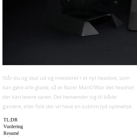
Står du og skal ud og investerer i et nyt headset, som
kan gøre alle glade, så er Razer ManO’War det headset
der kan levere varen. Det henvender sig til både
gamere, eller folk der vil have en sublim lyd oplevelse.
TL;DR
Vurdering
Resumé