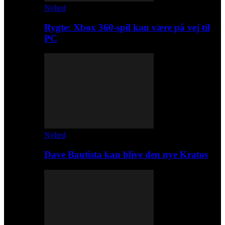
Nyhed
Rygte: Xbox 360-spil kan være på vej til
PC
Nyhed
Dave Bautista kan blive den nye Kratos