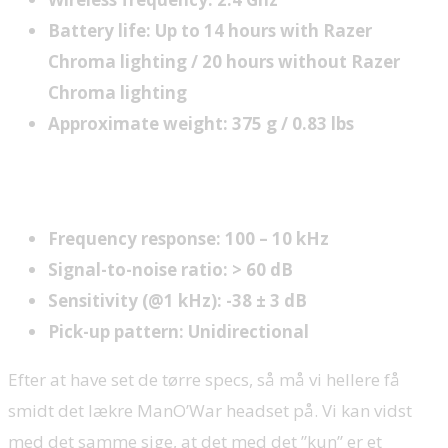
Battery life: Up to 14 hours with Razer
Chroma lighting / 20 hours without Razer
Chroma lighting
Approximate weight: 375 g / 0.83 lbs
Microphone:
Frequency response: 100 – 10 kHz
Signal-to-noise ratio: > 60 dB
Sensitivity (@1 kHz): -38 ± 3 dB
Pick-up pattern: Unidirectional
Efter at have set de tørre specs, så må vi hellere få
smidt det lækre ManO’War headset på. Vi kan vidst
med det samme sige, at det med det ”kun” er et