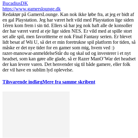
BucadiusDK
https://www.gamerslounge.dk
Redaktør på GamersLounge. Kan nok ikke løbe fra, at jeg er bidt af
en gal Playstation. Jeg har været helt vild med Playstation lige siden
1éren kom frem i sin tid. Ellers så har jeg nok haft alle de konsoller
der har været værd at eje lige siden NES. Er vild med at spille stort
set alle spil, men favoritterne er nok Final Fantasy serien. Er blevet
lidt besat af Wii U, så det er min foretrukne spil platform for tiden, så
måske er det nye tider for en gamer som mig, hvem ved :)
razer-manowar-anmeldelse
Står du og skal ud og investerer i et nyt
headset, som kan gøre alle glade, så er Razer ManO’War det headset
der kan levere varen. Det henvender sig til både gamere, eller folk
der vil have en sublim lyd oplevelse.
Tilsvarende indlæg
Mere fra samme skribent