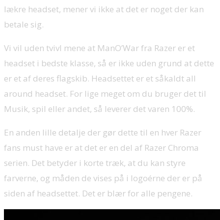
lækre headset, mener vi ikke at det er noget der kan
betale sig.
Vi vil uden tvivl mene at ManO’War fra Razer er et
headset i bedste klasse, så er ikke uden grund at dette
er et af deres flagskib. Headsettet er et såkaldt all
around headset. For lige meget om du bruger det til
Musik, spil eller andet, så leverer det varen 100%.
En anden lille detalje der gør dette til en hver Razer
fans must have er at det er en del af Razer Chroma
serien. Det betyder i korte træk, at du kan styre
farverne, og måden de vises på i logoérne der er på
siden af headsettet. Det er blær for alle pengene.