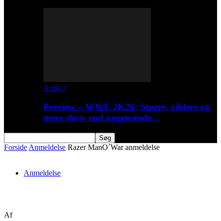
Artikel
Preview – WWE 2K26: Større, vildere og
mere show end nogensinde…
Forside
Anmeldelse
Razer ManO´War anmeldelse
Anmeldelse
Razer ManO´War anmeldelse
Af