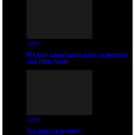
Artikel
007 First Light launch party og interview
med Hilde Sunde
Artikel
Har Xbox en fremtid?