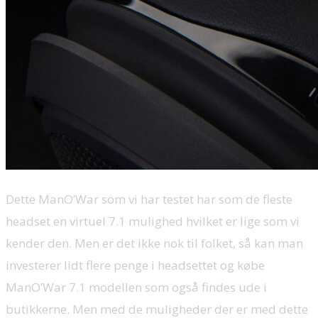
Dette ManO’War som vi har testet har som de fleste
headset en virtuel 7.1 mulighed hvilket er lige som vi
kender den. Men er det ikke nok til folket, så kan man
investerer lidt flere penge i headsettet og købe
ManO’War 7.1 modellen som også findes ude i
butikkerne. Men med de muligheder der er med dette