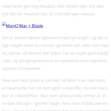
inkarneret gaming headset, den holder ikke. For den
lyd det her headset har, er i sin helt egen klasse.
Det er blevet tæsket igennem hvad lyd angår, og det er
lige meget hvad du smider igennem det, eller hvor højt
du spiller, så leverer det lyden. Der er super god klang
i det, og lyd gengivelsen er en oplevelse man sjældent
oplever i et headset.
Ikke nok med lyden er perfekt, så føler man nærmest,
at headsettet har sin helt egen subwoffer, for den bass
der er i ManO’War, skal man absolut ikke kimse af. Vi
husker tilbage i ”gamle” dage, hvor man måtte lave en
bass vibration i headsettet for det virkede virkeligt. Det