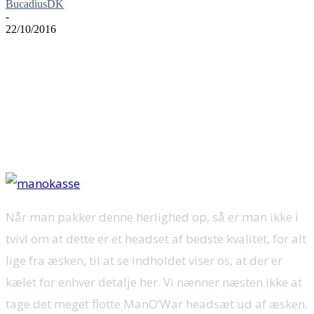
BucadiusDK
-
22/10/2016
Flagskibet fra Razer har lagt til kaj. Byd velkommen til Razer ManO’War
som er Razers bud på et gamer headset til den krævende gamer. Vi vil i
denne anmeldelse se nærmere på dette flagskib.
Når man pakker denne herlighed op, så er man ikke i
tvivl om at dette er et headset af bedste kvalitet, for alt
lige fra æsken, til at se indholdet viser os, at der er
kælet for enhver detalje her. Vi nænner næsten ikke at
tage det meget flotte ManO’War headsæt ud af æsken.