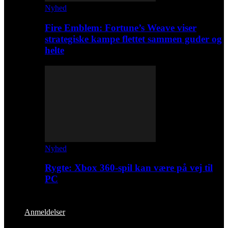
Nyhed
Fire Emblem: Fortune’s Weave viser
strategiske kampe flettet sammen guder og
helte
Nyhed
Rygte: Xbox 360-spil kan være på vej til
PC
Anmeldelser