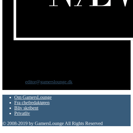
Om os
GamersLounge er et livsstilsmagasin for gamere hvor du finder
nyheder, anmeldelser, artikler, interviews og previews af spil, film,
gadgets og andre emner for dig som er interesseret i moderne kultur.
Vi er selv passionerede gamere med et tårnhøjt ambitionsniveau.
Kontakt os:
editor@gamerslounge.dk
FØLG OS
Om GamersLounge
Fra chefredaktøren
Bliv skribent
Privatliv
© 2008-2019 by GamersLounge All Rights Reserved