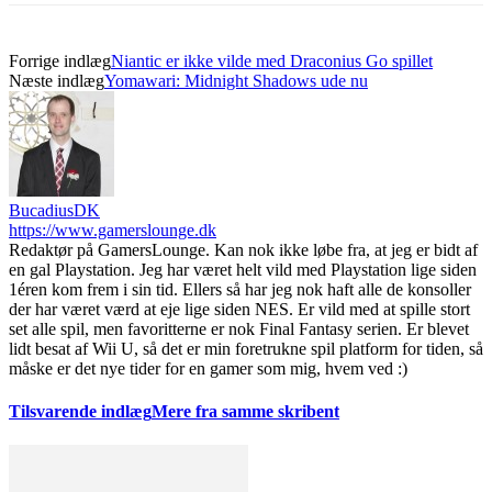
Forrige indlæg
Niantic er ikke vilde med Draconius Go spillet
Næste indlæg
Yomawari: Midnight Shadows ude nu
BucadiusDK
https://www.gamerslounge.dk
Redaktør på GamersLounge. Kan nok ikke løbe fra, at jeg er bidt af
en gal Playstation. Jeg har været helt vild med Playstation lige siden
1éren kom frem i sin tid. Ellers så har jeg nok haft alle de konsoller
der har været værd at eje lige siden NES. Er vild med at spille stort
set alle spil, men favoritterne er nok Final Fantasy serien. Er blevet
lidt besat af Wii U, så det er min foretrukne spil platform for tiden, så
måske er det nye tider for en gamer som mig, hvem ved :)
Tilsvarende indlæg
Mere fra samme skribent