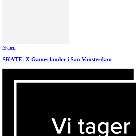
Nyhed
SKATE: X Games lander i San Vansterdam