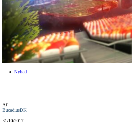
Nyhed
Rocket League på Switch har fået
udgivelses dato
Af
BucadiusDK
-
31/10/2017