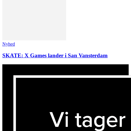
Nyhed
SKATE: X Games lander i San Vansterdam