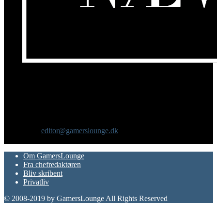
Om os
GamersLounge er et livsstilsmagasin for gamere hvor du finder
nyheder, anmeldelser, artikler, interviews og previews af spil, film,
gadgets og andre emner for dig som er interesseret i moderne kultur.
Vi er selv passionerede gamere med et tårnhøjt ambitionsniveau.
Kontakt os:
editor@gamerslounge.dk
FØLG OS
Om GamersLounge
Fra chefredaktøren
Bliv skribent
Privatliv
© 2008-2019 by GamersLounge All Rights Reserved