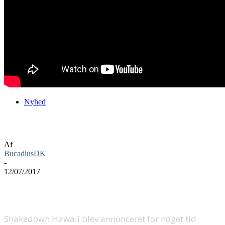
Nyhed
Shakedown Hawaii får ny trailer
Af
BucadiusDK
-
12/07/2017
Shakedown Hawaii blev annonceret for noget tid