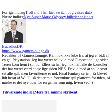
Forrige indlæg
Troll and I har fået Switch udgivelses dato
Næste indlæg
Nye Super Mario Odyssey billeder er landet
BucadiusDK
https://www.gamerslounge.dk
Redaktør på GamersLounge. Kan nok ikke løbe fra, at jeg er bidt af
en gal Playstation. Jeg har været helt vild med Playstation lige siden
1éren kom frem i sin tid. Ellers så har jeg nok haft alle de konsoller
der har været værd at eje lige siden NES. Er vild med at spille stort
set alle spil, men favoritterne er nok Final Fantasy serien. Er blevet
lidt besat af Wii U, så det er min foretrukne spil platform for tiden, så
måske er det nye tider for en gamer som mig, hvem ved :)
Tilsvarende indlæg
Mere fra samme skribent