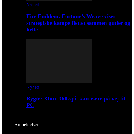
Nyhed
Fire Emblem: Fortune’s Weave viser
strategiske kampe flettet sammen guder og
helte
Nyhed
Rygte: Xbox 360-spil kan være på vej til
PC
Anmeldelser