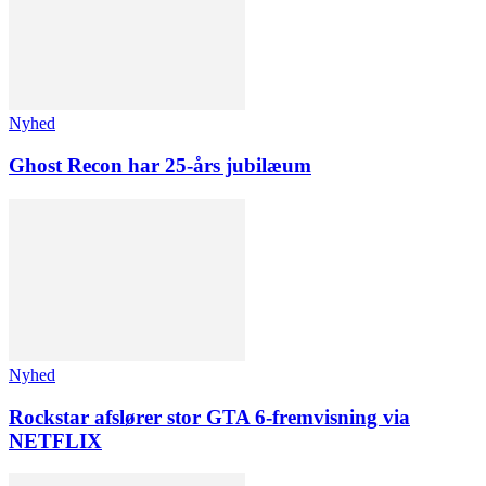
Nyhed
Ghost Recon har 25-års jubilæum
Nyhed
Rockstar afslører stor GTA 6-fremvisning via
NETFLIX