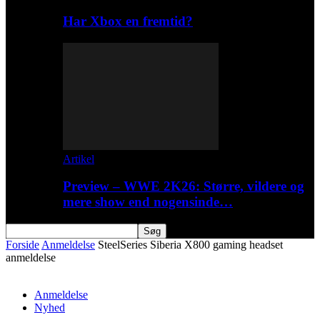
Har Xbox en fremtid?
Artikel
Preview – WWE 2K26: Større, vildere og
mere show end nogensinde…
Forside
Anmeldelse
SteelSeries Siberia X800 gaming headset
anmeldelse
Anmeldelse
Nyhed