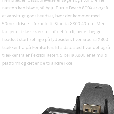
næsten kan bløde, så højt. Turtle Beach 800X er også
et vanvittigt godt headset, hvor det kommer med
50mm drivers i forhold til Siberia X800 40mm. Men
lad jer er ikke skræmme af det fordi, her er begge
headset stort set lige på lydesiden, hvor Siberia X800
trækker fra på komforten. Et sidste sted hvor det også
trækker fra er fleksibiliteten. Siberia X800 er et multi
platform og det er de to andre ikke.