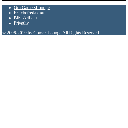
Om GamersLounge
Fra chefredaktøren
Bliv skribent
Privatliv
© 2008-2019 by GamersLounge All Rights Reserved