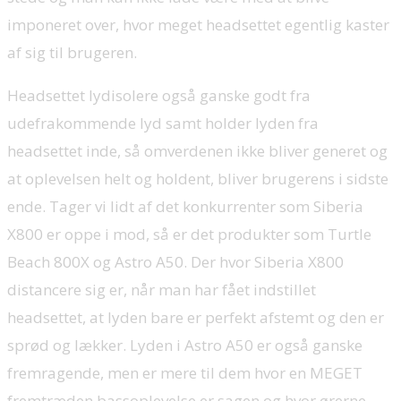
imponeret over, hvor meget headsettet egentlig kaster
af sig til brugeren.
Headsettet lydisolere også ganske godt fra
udefrakommende lyd samt holder lyden fra
headsettet inde, så omverdenen ikke bliver generet og
at oplevelsen helt og holdent, bliver brugerens i sidste
ende. Tager vi lidt af det konkurrenter som Siberia
X800 er oppe i mod, så er det produkter som Turtle
Beach 800X og Astro A50. Der hvor Siberia X800
distancere sig er, når man har fået indstillet
headsettet, at lyden bare er perfekt afstemt og den er
sprød og lækker. Lyden i Astro A50 er også ganske
fremragende, men er mere til dem hvor en MEGET
fremtræden bassoplevelse er sagen og hvor ørerne