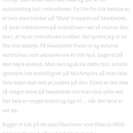
outstanding lyd i mikrofonen. En lille fin lille detalje er,
at hvis man trykker på ‘Mute’ knappen på headsettet,
så lyser indikatoren på mikrofonen rød så man er klar
over, at nu er mikrofonen slukket. Det syntes jeg er en
fiks lille detalje. På headsettet finder vi og volume
kontrollen, som aktiveres via et lille hjul, bagerst på
den højre ørekop. Man kan også via dette hjul, scrolle
igennem lidt indstilligner på MixAmp’en, så man ikke
hele tiden skal ned at justere på den. Ellers er det ikke
så meget mere på headsettet om man skal pille ved.
Det hele er meget enkelt og lige til…..når det først er
sat op.
Kigger vi lidt på de specifikationer som Siberia X800