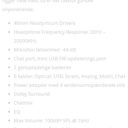
ligger inde med, så er det faktisk ganske
imponerende:
40mm Neodymium Drivers
Headphone Frequency Response: 20Hz –
20000KHz
Mikrofon følsomhed -44 dB
Chat port, mini USB FW opdaterings port
2 genopladelige batterier
6 kabler: Optical, USB, Strøm, Analog, Mobil, Chat
Power adapter med 4 verdensomspændende stik
Dolby Surround
Chatmix
EQ
Max Volume: 100dB* SPL @ 1kHz