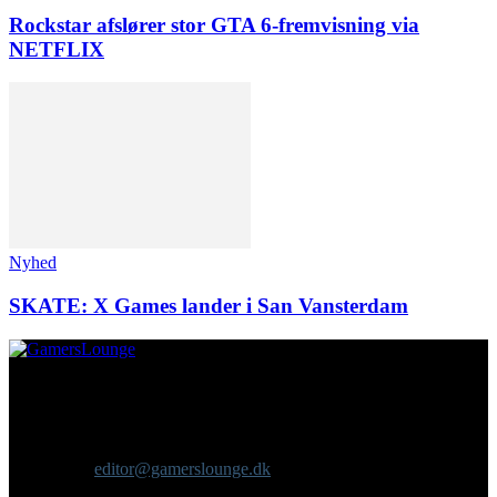
Rockstar afslører stor GTA 6-fremvisning via
NETFLIX
Nyhed
SKATE: X Games lander i San Vansterdam
Om os
GamersLounge er et livsstilsmagasin for gamere hvor du finder
nyheder, anmeldelser, artikler, interviews og previews af spil, film,
gadgets og andre emner for dig som er interesseret i moderne kultur.
Vi er selv passionerede gamere med et tårnhøjt ambitionsniveau.
Kontakt os:
editor@gamerslounge.dk
FØLG OS