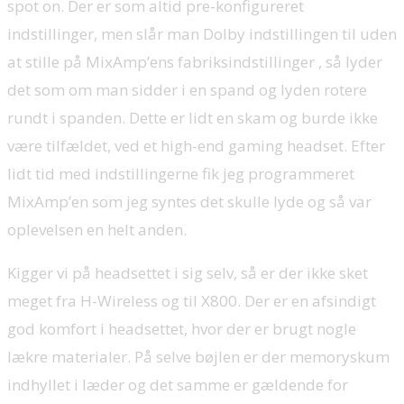
spot on. Der er som altid pre-konfigureret
indstillinger, men slår man Dolby indstillingen til uden
at stille på MixAmp’ens fabriksindstillinger , så lyder
det som om man sidder i en spand og lyden rotere
rundt i spanden. Dette er lidt en skam og burde ikke
være tilfældet, ved et high-end gaming headset. Efter
lidt tid med indstillingerne fik jeg programmeret
MixAmp’en som jeg syntes det skulle lyde og så var
oplevelsen en helt anden.
Kigger vi på headsettet i sig selv, så er der ikke sket
meget fra H-Wireless og til X800. Der er en afsindigt
god komfort i headsettet, hvor der er brugt nogle
lækre materialer. På selve bøjlen er der memoryskum
indhyllet i læder og det samme er gældende for