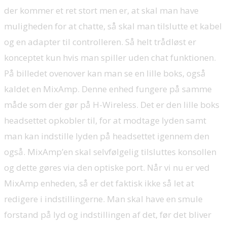
der kommer et ret stort men er, at skal man have
muligheden for at chatte, så skal man tilslutte et kabel
og en adapter til controlleren. Så helt trådløst er
konceptet kun hvis man spiller uden chat funktionen.
På billedet ovenover kan man se en lille boks, også
kaldet en MixAmp. Denne enhed fungere på samme
måde som der gør på H-Wireless. Det er den lille boks
headsettet opkobler til, for at modtage lyden samt
man kan indstille lyden på headsettet igennem den
også. MixAmp’en skal selvfølgelig tilsluttes konsollen
og dette gøres via den optiske port. Når vi nu er ved
MixAmp enheden, så er det faktisk ikke så let at
redigere i indstillingerne. Man skal have en smule
forstand på lyd og indstillingen af det, før det bliver