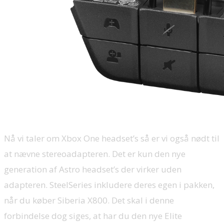
Nå vi taler om Xbox One headset’s så er vi også nødt til
at nævne stereoadapteren. Det er kun den nye
generation af Astro headset’s der virker uden
adapteren. SteelSeries inkludere deres egen i pakken,
når du køber Siberia X800. Det skal i denne
forbindelse dog siges, at har du den nye Elite