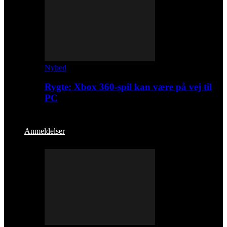
Nyhed
Rygte: Xbox 360-spil kan være på vej til
PC
Anmeldelser