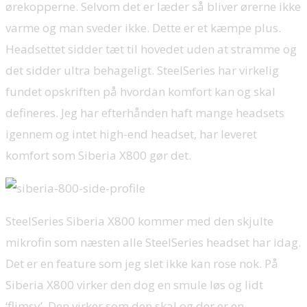
ørekopperne. Selvom det er læder så bliver ørerne ikke
varme og man sveder ikke. Dette er et kæmpe plus.
Headsettet sidder tæt til hovedet uden at stramme og
det sidder ultra behageligt. SteelSeries har virkelig
fundet opskriften på hvordan komfort kan og skal
defineres. Jeg har efterhånden haft mange headsets
igennem og intet high-end headset, har leveret
komfort som Siberia X800 gør det.
SteelSeries Siberia X800 kommer med den skjulte
mikrofin som næsten alle SteelSeries headset har idag.
Det er en feature som jeg slet ikke kan rose nok. På
Siberia X800 virker den dog en smule løs og lidt
‘flimsy’. Den virker som den skal og der er en