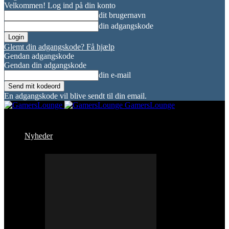
Velkommen! Log ind på din konto
dit brugernavn
din adgangskode
Glemt din adgangskode? Få hjælp
Gendan adgangskode
Gendan din adgangskode
din e-mail
En adgangskode vil blive sendt til din email.
GamersLounge
Nyheder