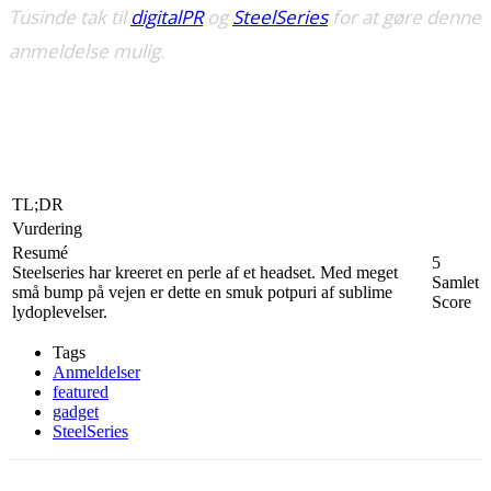
Tusinde tak til
digitalPR
og
SteelSeries
for at gøre denne
anmeldelse mulig.
TL;DR
Vurdering
Resumé
5
Steelseries har kreeret en perle af et headset. Med meget
Samlet
små bump på vejen er dette en smuk potpuri af sublime
Score
lydoplevelser.
Tags
Anmeldelser
featured
gadget
SteelSeries