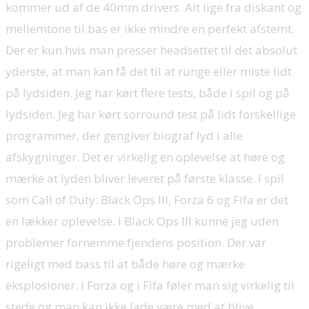
kommer ud af de 40mm drivers. Alt lige fra diskant og
mellemtone til bas er ikke mindre en perfekt afstemt.
Der er kun hvis man presser headsettet til det absolut
yderste, at man kan få det til at runge eller miste lidt
på lydsiden. Jeg har kørt flere tests, både i spil og på
lydsiden. Jeg har kørt sorround test på lidt forskellige
programmer, der gengiver biograf lyd i alle
afskygninger. Det er virkelig en oplevelse at høre og
mærke at lyden bliver leveret på første klasse. I spil
som Call of Duty: Black Ops III, Forza 6 og Fifa er det
en lækker oplevelse. I Black Ops III kunne jeg uden
problemer fornemme fjendens position. Der var
rigeligt med bass til at både høre og mærke
eksplosioner. I Forza og i Fifa føler man sig virkelig til
stede og man kan ikke lade være med at blive