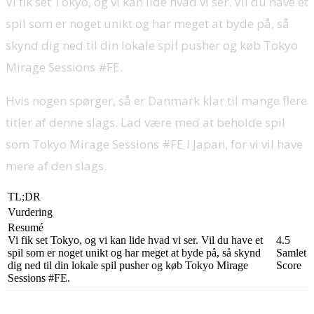
Vi fik set Tokyo, og vi kan lide hvad vi ser. Vil du have et
spil som er noget unikt og har meget at byde på, så
skynd dig ned til din lokale spil pusher og køb Tokyo
Mirage Sessions #FE.
Hvis nogen spørger, så er Danmark klar til mange flere
titler af denne slags. Lad være med at beholde spil
som Tokyo Mirage Sessions #FE i Japan, for vi vil have
mere af den slags.
TL;DR
Vurdering
Resumé
Vi fik set Tokyo, og vi kan lide hvad vi ser. Vil du have et
4.5
spil som er noget unikt og har meget at byde på, så skynd
Samlet
dig ned til din lokale spil pusher og køb Tokyo Mirage
Score
Sessions #FE.