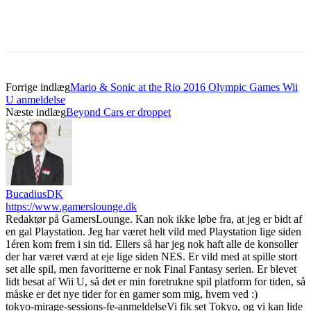
Forrige indlæg
Mario & Sonic at the Rio 2016 Olympic Games Wii
U anmeldelse
Næste indlæg
Beyond Cars er droppet
BucadiusDK
https://www.gamerslounge.dk
Redaktør på GamersLounge. Kan nok ikke løbe fra, at jeg er bidt af
en gal Playstation. Jeg har været helt vild med Playstation lige siden
1éren kom frem i sin tid. Ellers så har jeg nok haft alle de konsoller
der har været værd at eje lige siden NES. Er vild med at spille stort
set alle spil, men favoritterne er nok Final Fantasy serien. Er blevet
lidt besat af Wii U, så det er min foretrukne spil platform for tiden, så
måske er det nye tider for en gamer som mig, hvem ved :)
tokyo-mirage-sessions-fe-anmeldelse
Vi fik set Tokyo, og vi kan lide