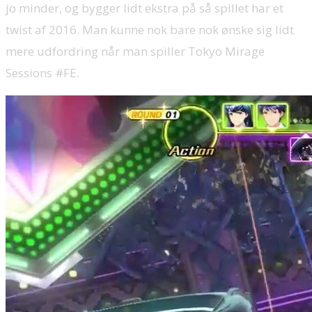
jo minder, og bygger lidt ekstra på så spillet har et
twist af 2016. Man kunne nok bare nok ønske sig lidt
mere udfordring når man spiller Tokyo Mirage
Sessions #FE.