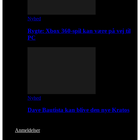
Nyhed
Rygte: Xbox 360-spil kan være på vej til
PC
Nyhed
Dave Bautista kan blive den nye Kratos
Anmeldelser