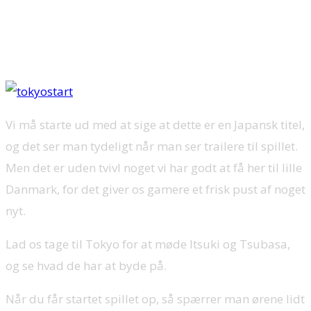
Det er nu tid til, vi skal se nærmere på en af de lidt mere spændende
RPG titler. Vi tager jer med en tur til Tokyo, og ser på hvad Tokyo Mirage
Sessions #FE som udgives på Wii U, har at byde på.
Vi må starte ud med at sige at dette er en Japansk titel,
og det ser man tydeligt når man ser trailere til spillet.
Men det er uden tvivl noget vi har godt at få her til lille
Danmark, for det giver os gamere et frisk pust af noget
nyt.
Lad os tage til Tokyo for at møde Itsuki og Tsubasa,
og se hvad de har at byde på.
Når du får startet spillet op, så spærrer man ørene lidt