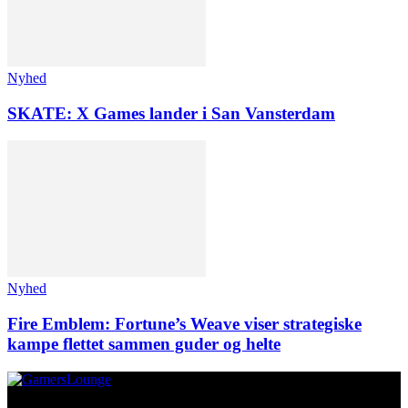
Nyhed
SKATE: X Games lander i San Vansterdam
Nyhed
Fire Emblem: Fortune’s Weave viser strategiske
kampe flettet sammen guder og helte
Om os