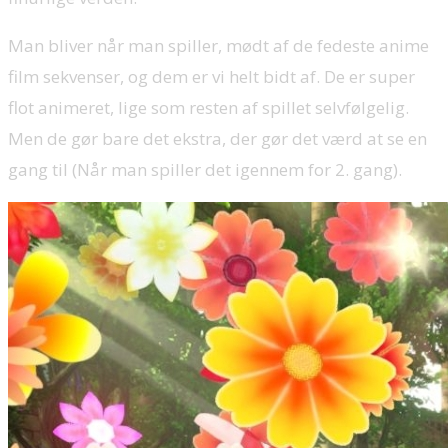
Man bliver når man spiller, mødt af de fedeste anime
film sekvenser, og dem er vi helt bidt af. De er super
flot animeret, lige som resten af spillet selvfølgelig.
Men de gør bare det ekstra, der gør det værd at se en
gang til (Når man spiller det igennem for 2. gang).