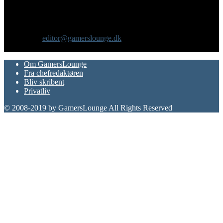
GamersLounge er et livsstilsmagasin for gamere hvor du finder
nyheder, anmeldelser, artikler, interviews og previews af spil, film,
gadgets og andre emner for dig som er interesseret i moderne kultur.
Vi er selv passionerede gamere med et tårnhøjt ambitionsniveau.
Kontakt os:
editor@gamerslounge.dk
FØLG OS
Om GamersLounge
Fra chefredaktøren
Bliv skribent
Privatliv
© 2008-2019 by GamersLounge All Rights Reserved