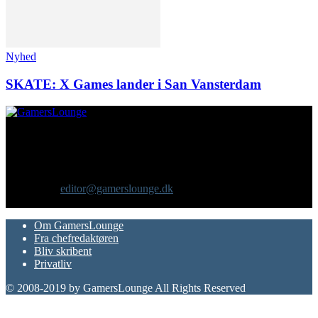
Nyhed
SKATE: X Games lander i San Vansterdam
Om os
GamersLounge er et livsstilsmagasin for gamere hvor du finder
nyheder, anmeldelser, artikler, interviews og previews af spil, film,
gadgets og andre emner for dig som er interesseret i moderne kultur.
Vi er selv passionerede gamere med et tårnhøjt ambitionsniveau.
Kontakt os:
editor@gamerslounge.dk
FØLG OS
Om GamersLounge
Fra chefredaktøren
Bliv skribent
Privatliv
© 2008-2019 by GamersLounge All Rights Reserved