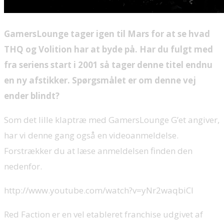
GamersLounge tager igen til Mars for at se hvad
THQ og Volition har at byde på. Har du fulgt med
fra seriens start i 2001 så tager denne titel endnu
en ny afstikker. Spørgsmålet er om denne vej
ender blindt?
Som det lille klaptræ med GamersLounge G’et angiver,
har vi denne gang også en videoanmeldelse.
Forstrækker du at læse anmeldelsen finden den
nedenfor.
http://www.youtube.com/watch?v=yNr2waqbiCI
Red Faction er en vel etableret franchise udgivet af