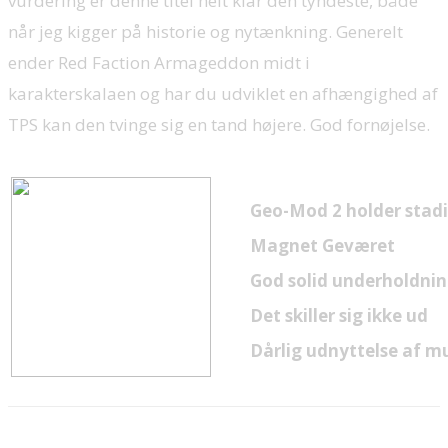
vurdering er denne titel helt klar den tyndeste, både
når jeg kigger på historie og nytænkning. Generelt
ender Red Faction Armageddon midt i
karakterskalaen og har du udviklet en afhængighed af
TPS kan den tvinge sig en tand højere. God fornøjelse.
Geo-Mod 2 holder stad
Magnet Geværet
God solid underholdni
Det skiller sig ikke ud
Dårlig udnyttelse af m