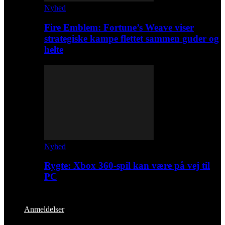
Nyhed
Fire Emblem: Fortune’s Weave viser
strategiske kampe flettet sammen guder og
helte
Nyhed
Rygte: Xbox 360-spil kan være på vej til
PC
Anmeldelser