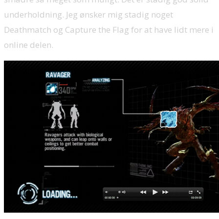
underholdning. Jeg ønsker mig stadig noget
Deathmatch og Capture the Flag for at have lidt mere i
online delen.