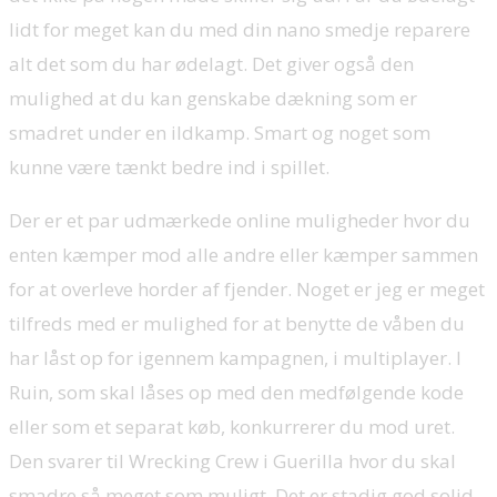
lidt for meget kan du med din nano smedje reparere
alt det som du har ødelagt. Det giver også den
mulighed at du kan genskabe dækning som er
smadret under en ildkamp. Smart og noget som
kunne være tænkt bedre ind i spillet.
Der er et par udmærkede online muligheder hvor du
enten kæmper mod alle andre eller kæmper sammen
for at overleve horder af fjender. Noget er jeg er meget
tilfreds med er mulighed for at benytte de våben du
har låst op for igennem kampagnen, i multiplayer. I
Ruin, som skal låses op med den medfølgende kode
eller som et separat køb, konkurrerer du mod uret.
Den svarer til Wrecking Crew i Guerilla hvor du skal
smadre så meget som muligt. Det er stadig god solid