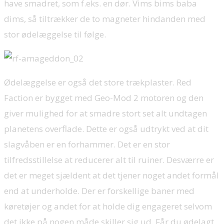
have smadret, som f.eks. en dør. Vims bims baba
dims, så tiltrækker de to magneter hindanden med
stor ødelæggelse til følge.
Ødelæggelse er også det store trækplaster. Red
Faction er bygget med Geo-Mod 2 motoren og den
giver mulighed for at smadre stort set alt undtagen
planetens overflade. Dette er også udtrykt ved at dit
slagvåben er en forhammer. Det er en stor
tilfredsstillelse at reducerer alt til ruiner. Desværre er
det er meget sjældent at det tjener noget andet formål
end at underholde. Der er forskellige baner med
køretøjer og andet for at holde dig engageret selvom
det ikke på nogen måde skiller sig ud. Får du ødelagt