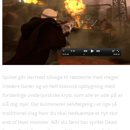
Spillet går dermed tilbage til rødderne med meget
lineære baner og en helt klassisk opbygning med
forskellige underjordiske kryb, som alle er ude på at
slå dig ihjel. Det kulminerer selvfølgelig i et lige så
traditionel slag hvor du skal nedkæmpe et nyt stor
end of level monster. Når du først har spillet Dead