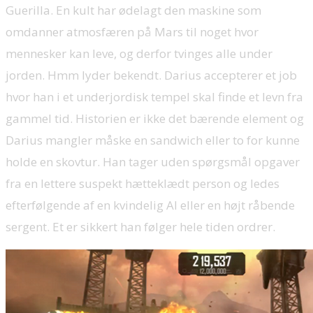
Guerilla. En kult har ødelagt den maskine som
omdanner atmosfæren på Mars til noget hvor
mennesker kan leve, og derfor tvinges alle under
jorden. Hmm lyder bekendt. Darius accepterer et job
hvor han i et underjordisk tempel skal finde et levn fra
gammel tid. Historien er ikke det bærende element og
Darius mangler måske en sandwich eller to for kunne
holde en skovtur. Han tager uden spørgsmål opgaver
fra en lettere suspekt hætteklædt person og ledes
efterfølgende af en kvindelig AI eller en højt råbende
sergent. Et er sikkert han følger hele tiden ordrer.