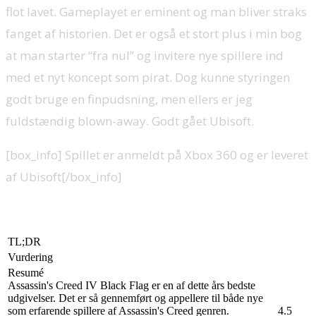
flot lavet. Gameplayet er eminent og man bliver straks
fanget af historien. Det er også et stort plus i min bog
at man starter “fra nul” og invitere nye spillere ind
med et nyt koncept som pirat. Dog kunne styringen
godt bruge en finpudsning, men ellers er jeg
fuldstændig blown-away. Godt gået Ubisoft.
[box_info] Spillet er anmeldt på Xbox 360 og er leveret
af Ubisoft[/box_info]
TL;DR
Vurdering
Resumé
Assassin's Creed IV Black Flag er en af dette års bedste
udgivelser. Det er så gennemført og appellere til både nye
som erfarende spillere af Assassin's Creed genren.
4.5