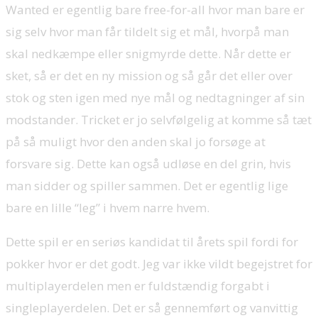
Wanted er egentlig bare free-for-all hvor man bare er
sig selv hvor man får tildelt sig et mål, hvorpå man
skal nedkæmpe eller snigmyrde dette. Når dette er
sket, så er det en ny mission og så går det eller over
stok og sten igen med nye mål og nedtagninger af sin
modstander. Tricket er jo selvfølgelig at komme så tæt
på så muligt hvor den anden skal jo forsøge at
forsvare sig. Dette kan også udløse en del grin, hvis
man sidder og spiller sammen. Det er egentlig lige
bare en lille “leg” i hvem narre hvem.
Dette spil er en seriøs kandidat til årets spil fordi for
pokker hvor er det godt. Jeg var ikke vildt begejstret for
multiplayerdelen men er fuldstændig forgabt i
singleplayerdelen. Det er så gennemført og vanvittig