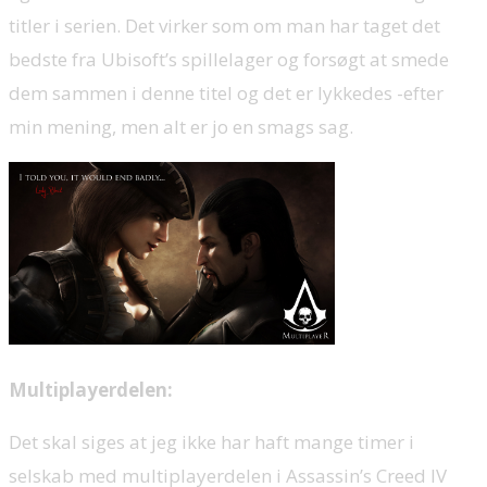
titler i serien. Det virker som om man har taget det
bedste fra Ubisoft’s spillelager og forsøgt at smede
dem sammen i denne titel og det er lykkedes -efter
min mening, men alt er jo en smags sag.
Multiplayerdelen:
Det skal siges at jeg ikke har haft mange timer i
selskab med multiplayerdelen i Assassin’s Creed IV