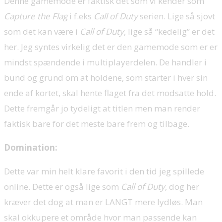
Denne gamemode er faktisk det som vi kender som
Capture the Flag
i f.eks
Call of Duty
serien. Lige så sjovt
som det kan være i
Call of Duty
, lige så “kedelig” er det
her. Jeg syntes virkelig det er den gamemode som er er
mindst spændende i multiplayerdelen. De handler i
bund og grund om at holdene, som starter i hver sin
ende af kortet, skal hente flaget fra det modsatte hold.
Dette fremgår jo tydeligt at titlen men man render
faktisk bare for det meste bare frem og tilbage.
Domination:
Dette var min helt klare favorit i den tid jeg spillede
online. Dette er også lige som
Call of Duty
, dog her
kræver det dog at man er LANGT mere lydløs. Man
skal okkupere et område hvor man passende kan