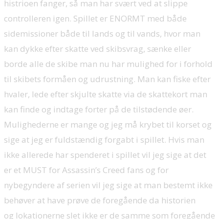
histrioen fanger, så man har svært ved at slippe
controlleren igen. Spillet er ENORMT med både
sidemissioner både til lands og til vands, hvor man
kan dykke efter skatte ved skibsvrag, sænke eller
borde alle de skibe man nu har mulighed for i forhold
til skibets formåen og udrustning. Man kan fiske efter
hvaler, lede efter skjulte skatte via de skattekort man
kan finde og indtage forter på de tilstødende øer.
Mulighederne er mange og jeg må krybet til korset og
sige at jeg er fuldstændig forgabt i spillet. Hvis man
ikke allerede har spenderet i spillet vil jeg sige at det
er et MUST for Assassin’s Creed fans og for
nybegyndere af serien vil jeg sige at man bestemt ikke
behøver at have prøve de foregående da historien
og lokationerne slet ikke er de samme som foregående