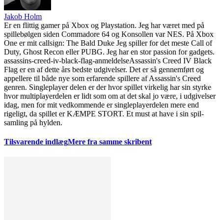
Jakob Holm
Er en flittig gamer på Xbox og Playstation. Jeg har været med på
spillebølgen siden Commadore 64 og Konsollen var NES. På Xbox
One er mit callsign: The Bald Duke Jeg spiller for det meste Call of
Duty, Ghost Recon eller PUBG. Jeg har en stor passion for gadgets.
assassins-creed-iv-black-flag-anmeldelse
Assassin's Creed IV Black
Flag er en af dette års bedste udgivelser. Det er så gennemført og
appellere til både nye som erfarende spillere af Assassin's Creed
genren. Singleplayer delen er der hvor spillet virkelig har sin styrke
hvor multiplayerdelen er lidt som om at det skal jo være, i udgivelser
idag, men for mit vedkommende er singleplayerdelen mere end
rigeligt, da spillet er KÆMPE STORT. Et must at have i sin spil-
samling på hylden.
Tilsvarende indlæg
Mere fra samme skribent