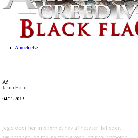
Anmeldelse
Assassin’s Creed IV Black Flag
anmeldelse
Af
Jakob Holm
-
04/11/2013
Jeg sidder her imellem et hav af notater, billeder,
søvnmangel og the, samtidig med jeg skal anmelde