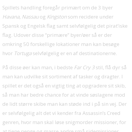
Spillets handling foregår primært om de 3 byer
Havana, Nassau
og
Kingston
som recidere under
Spansk og Engelsk flag samt selvfølgelig det pirat’iske
flag. Udover disse “primære” byer/øer så er der
omkring 50 forskellige lokationer man kan besøge
hvor
Tortuga
selvfølgelig er en af destinationerne.
På disse øer kan man, i bedste
Far Cry 3
stil, flå dyr så
man kan udvilke sit sortiment af tasker og dragter. I
spillet er det også en vigtig ting at opgradere sit skib,
så man har bedre chance for at vinde søslagene mod
de lidt større skibe man kan støde ind i på sin vej. Der
er selvfølgelig alt det vi kender fra Assassin’s Creed
genren, hvor man skal løse snigmorder missioner, for
at tjene penge og masse andre små sidemissioner