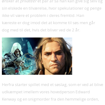
ønsker at
privateer
et par år så han kan give sig selv og
sin elskede en tilværelse, hvor spekulationer og penge
ikke vil være et problem i deres fremtid. Han
kæreste er dog imod det at komme til søs men går
dog med til det, hvis det bliver ved de 2 år.
Herfra starter spillet med et søslag, som er ved at blive
udkæmpet imellem vores hovedperson Edward
Kenway og en snigmorder fra den hemmelige orden,