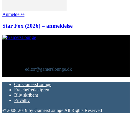
Anmeldelse
Star Fox (2026) – anmeldelse
Om os
GamersLounge er et livsstilsmagasin for gamere hvor du finder
nyheder, anmeldelser, artikler, interviews og previews af spil, film,
gadgets og andre emner for dig som er interesseret i moderne kultur.
Vi er selv passionerede gamere med et tårnhøjt ambitionsniveau.
Kontakt os:
editor@gamerslounge.dk
FØLG OS
Om GamersLounge
Fra chefredaktøren
Bliv skribent
Privatliv
© 2008-2019 by GamersLounge All Rights Reserved