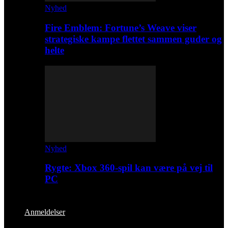
Nyhed
Fire Emblem: Fortune’s Weave viser
strategiske kampe flettet sammen guder og
helte
Nyhed
Rygte: Xbox 360-spil kan være på vej til
PC
Anmeldelser