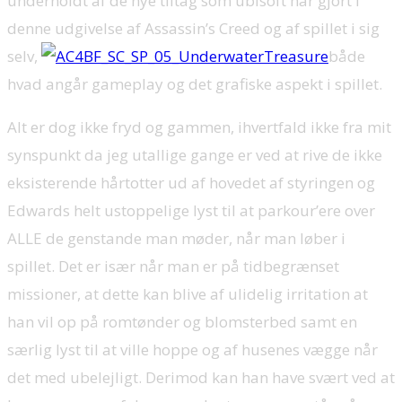
underholdt af de nye tiltag som ubisoft har gjort i
denne udgivelse af Assassin’s Creed og af spillet i sig
selv,
både
hvad angår gameplay og det grafiske aspekt i spillet.
Alt er dog ikke fryd og gammen, ihvertfald ikke fra mit
synspunkt da jeg utallige gange er ved at rive de ikke
eksisterende hårtotter ud af hovedet af styringen og
Edwards helt ustoppelige lyst til at parkour’ere over
ALLE de genstande man møder, når man løber i
spillet. Det er især når man er på tidbegrænset
missioner, at dette kan blive af ulidelig irritation at
han vil op på romtønder og blomsterbed samt en
særlig lyst til at ville hoppe og af husenes vægge når
det med ubelejligt. Derimod kan han have svært ved at