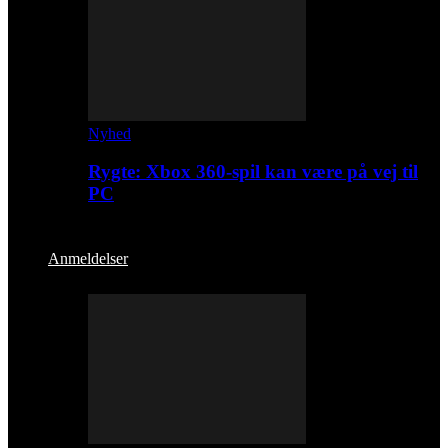
Nyhed
Rygte: Xbox 360-spil kan være på vej til
PC
Anmeldelser