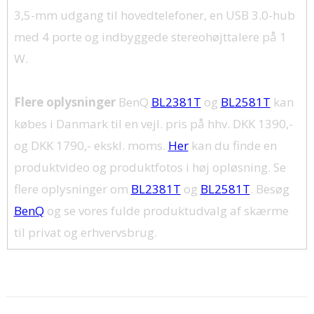
3,5-mm udgang til hovedtelefoner, en USB 3.0-hub
med 4 porte og indbyggede stereohøjttalere på 1
W.
Flere oplysninger
BenQ
BL2381T
og
BL2581T
kan
købes i Danmark til en vejl. pris på hhv. DKK 1390,-
og DKK 1790,- ekskl. moms.
Her
kan du finde en
produktvideo og produktfotos i høj opløsning. Se
flere oplysninger om
BL2381T
og
BL2581T
. Besøg
BenQ
og se vores fulde produktudvalg af skærme
til privat og erhvervsbrug.