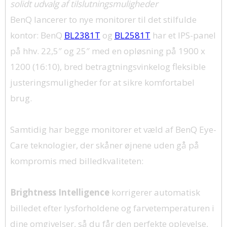
solidt udvalg af tilslutningsmuligheder
BenQ lancerer to nye monitorer til det stilfulde
kontor: BenQ
BL2381T
og
BL2581T
har et IPS-panel
på hhv. 22,5″ og 25″ med en opløsning på 1900 x
1200 (16:10), bred betragtningsvinkelog fleksible
justeringsmuligheder for at sikre komfortabel
brug.
Samtidig har begge monitorer et væld af BenQ Eye-
Care teknologier, der skåner øjnene uden gå på
kompromis med billedkvaliteten:
Brightness Intelligence
korrigerer automatisk
billedet efter lysforholdene og farvetemperaturen i
dine omgivelser, så du får den perfekte oplevelse,