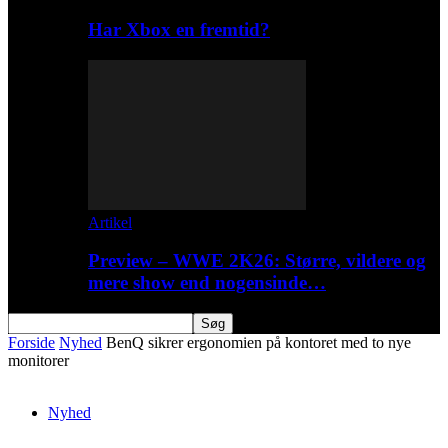
Har Xbox en fremtid?
Artikel
Preview – WWE 2K26: Større, vildere og
mere show end nogensinde…
Forside
Nyhed
BenQ sikrer ergonomien på kontoret med to nye
monitorer
Nyhed