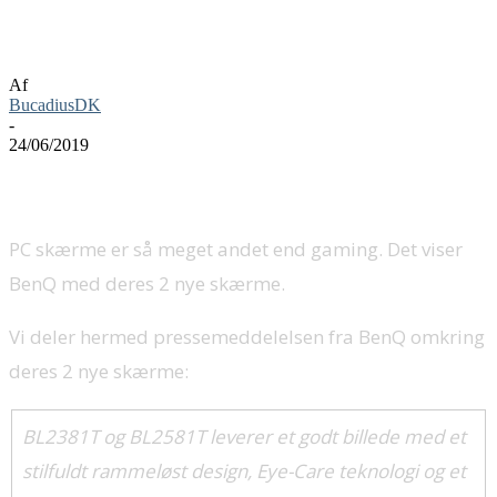
BenQ sikrer ergonomien på kontoret med
to nye monitorer
Af
BucadiusDK
-
24/06/2019
PC skærme er så meget andet end gaming. Det viser
BenQ med deres 2 nye skærme.
Vi deler hermed pressemeddelelsen fra BenQ omkring
deres 2 nye skærme:
BL2381T og BL2581T leverer et godt billede med et
stilfuldt rammeløst design, Eye-Care teknologi og et