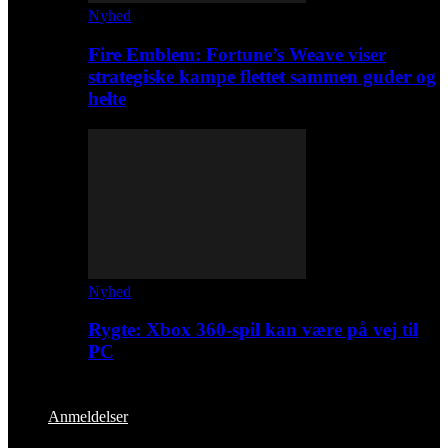
Nyhed
Fire Emblem: Fortune’s Weave viser
strategiske kampe flettet sammen guder og
helte
Nyhed
Rygte: Xbox 360-spil kan være på vej til
PC
Anmeldelser