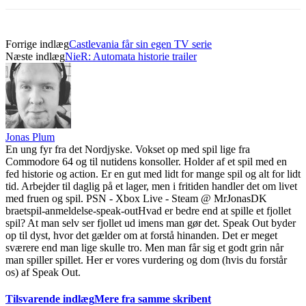
Forrige indlæg
Castlevania får sin egen TV serie
Næste indlæg
NieR: Automata historie trailer
Jonas Plum
En ung fyr fra det Nordjyske. Vokset op med spil lige fra
Commodore 64 og til nutidens konsoller. Holder af et spil med en
fed historie og action. Er en gut med lidt for mange spil og alt for lidt
tid. Arbejder til daglig på et lager, men i fritiden handler det om livet
med fruen og spil. PSN - Xbox Live - Steam @ MrJonasDK
braetspil-anmeldelse-speak-out
Hvad er bedre end at spille et fjollet
spil? At man selv ser fjollet ud imens man gør det. Speak Out byder
op til dyst, hvor det gælder om at forstå hinanden. Det er meget
sværere end man lige skulle tro. Men man får sig et godt grin når
man spiller spillet. Her er vores vurdering og dom (hvis du forstår
os) af Speak Out.
Tilsvarende indlæg
Mere fra samme skribent