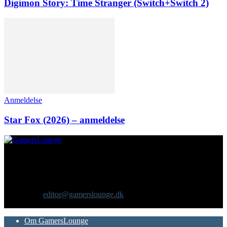
Digimon Story: Time Stranger (Switch+Switch 2)
Anmeldelse
Star Fox (2026) – anmeldelse
Om os
GamersLounge er et livsstilsmagasin for gamere hvor du finder
nyheder, anmeldelser, artikler, interviews og previews af spil, film,
gadgets og andre emner for dig som er interesseret i moderne kultur.
Vi er selv passionerede gamere med et tårnhøjt ambitionsniveau.
Kontakt os:
editor@gamerslounge.dk
FØLG OS
Om GamersLounge