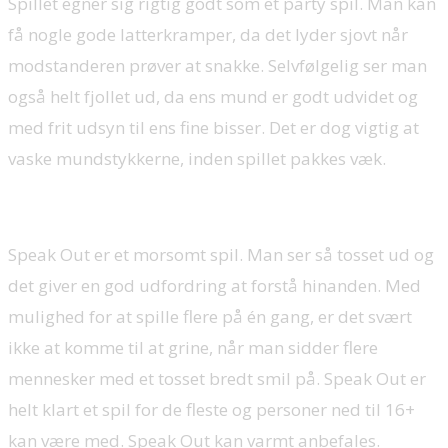
Spillet egner sig rigtig godt som et party spil. Man kan
få nogle gode latterkramper, da det lyder sjovt når
modstanderen prøver at snakke. Selvfølgelig ser man
også helt fjollet ud, da ens mund er godt udvidet og
med frit udsyn til ens fine bisser. Det er dog vigtig at
vaske mundstykkerne, inden spillet pakkes væk.
Speak Out er et morsomt spil. Man ser så tosset ud og
det giver en god udfordring at forstå hinanden. Med
mulighed for at spille flere på én gang, er det svært
ikke at komme til at grine, når man sidder flere
mennesker med et tosset bredt smil på. Speak Out er
helt klart et spil for de fleste og personer ned til 16+
kan være med. Speak Out kan varmt anbefales.