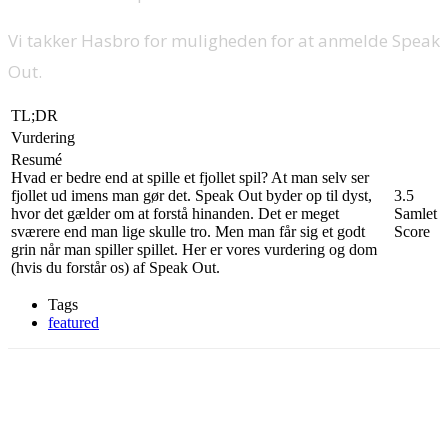
Vi takker Hasbro for muligheden for at anmelde Speak
Out.
TL;DR
Vurdering
Resumé
Hvad er bedre end at spille et fjollet spil? At man selv ser
fjollet ud imens man gør det. Speak Out byder op til dyst,
3.5
hvor det gælder om at forstå hinanden. Det er meget
Samlet
sværere end man lige skulle tro. Men man får sig et godt
Score
grin når man spiller spillet. Her er vores vurdering og dom
(hvis du forstår os) af Speak Out.
Tags
featured