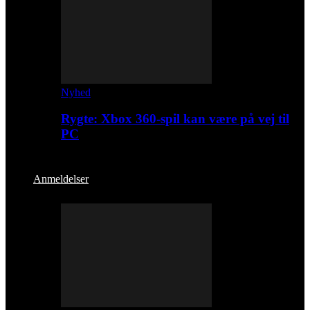
Nyhed
Rygte: Xbox 360-spil kan være på vej til
PC
Anmeldelser