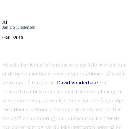
Call of Duty: Black Ops 3 Awakening
bonus playliste
Af
Jan Bo Kristensen
-
03/02/2016
Hvis du har ledt efter en speciel playsliste hvor det kun
er de nye baner der er med i map rotationen, så skulle
den være på trapperne.
David Vonderhaar
fra
Treyarch har bekræftet at spille listen var planlagt til
at komme fredag. Den bliver fremskyndet så hold øje
med Bonus sektionen, hvor den skulle dukke op. Der
var også en opdatering i der dukkede op kort før de
nye baner kom og har du ikke læst patch notes så er