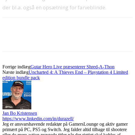
der bl.a. også en opsætning for farveblinde.
Forrige indlæg
Gutar Hero Live præsenterer Shred-A-Thon
Næste indlæg
Uncharted 4: A Thieves End – Playstation 4 Limited
edition bundle pack
Jan Bo Kristensen
https://www.linkedin.com/in/durazell/
Jeg er ansvarshavende redaktør på GamersLounge og aktiv gamer
primært på PC, PS5 og Switch. Jeg falder altid tilbage til shootere
eller de mere action prægede titler når der rigtigt skal kobles af.