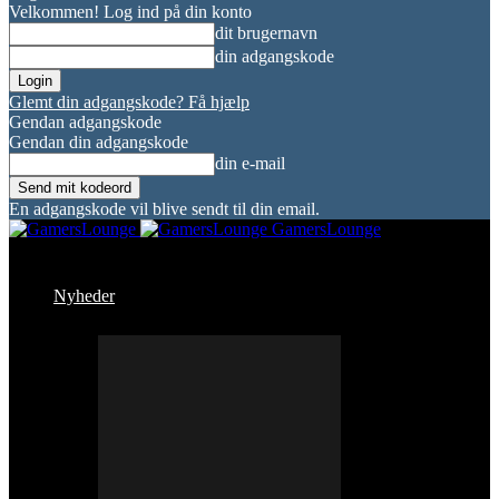
Velkommen! Log ind på din konto
dit brugernavn
din adgangskode
Glemt din adgangskode? Få hjælp
Gendan adgangskode
Gendan din adgangskode
din e-mail
En adgangskode vil blive sendt til din email.
GamersLounge
Nyheder