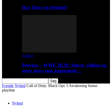
Har Xbox en fremtid?
Artikel
Preview – WWE 2K26: Større, vildere og
mere show end nogensinde…
Forside
Nyhed
Call of Duty: Black Ops 3 Awakening bonus
playliste
Nyhed