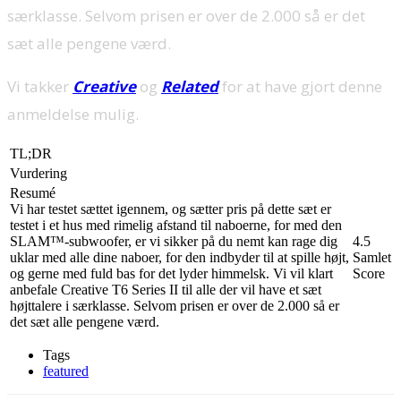
særklasse. Selvom prisen er over de 2.000 så er det
sæt alle pengene værd.
Vi takker
Creative
og
Related
for at have gjort denne
anmeldelse mulig.
TL;DR
Vurdering
Resumé
Vi har testet sættet igennem, og sætter pris på dette sæt er
testet i et hus med rimelig afstand til naboerne, for med den
SLAM™-subwoofer, er vi sikker på du nemt kan rage dig
4.5
uklar med alle dine naboer, for den indbyder til at spille højt,
Samlet
og gerne med fuld bas for det lyder himmelsk. Vi vil klart
Score
anbefale Creative T6 Series II til alle der vil have et sæt
højttalere i særklasse. Selvom prisen er over de 2.000 så er
det sæt alle pengene værd.
Tags
featured