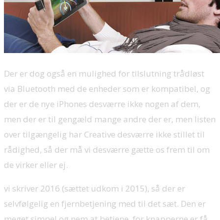
Der er dog også en mulighed for tilslutning trådløst
via Bluetooth med de enheder som er kompatibel, og
der er de nye iPhones desværre ikke nogen af dem,
men der er til gengæld mange andre der er, men listen
over tilgængelig har Creative desværre ikke stillet til
rådighed, så der må vi desværre gætte os frem til om
de virker eller ej.
vi skriver 2016 (sættet udkom i 2015), så der er
selvfølgelig en fjernbetjening med til det sæt. Den er
meget simpel og nem at betjene, for knapperne er få