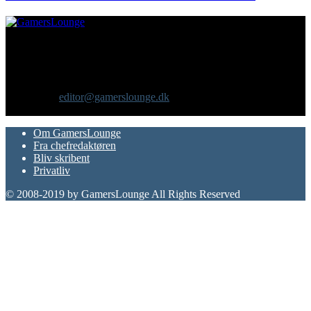
Om os
GamersLounge er et livsstilsmagasin for gamere hvor du finder
nyheder, anmeldelser, artikler, interviews og previews af spil, film,
gadgets og andre emner for dig som er interesseret i moderne kultur.
Vi er selv passionerede gamere med et tårnhøjt ambitionsniveau.
Kontakt os:
editor@gamerslounge.dk
FØLG OS
Om GamersLounge
Fra chefredaktøren
Bliv skribent
Privatliv
© 2008-2019 by GamersLounge All Rights Reserved