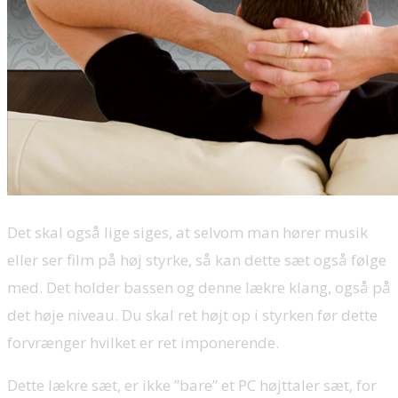
Det skal også lige siges, at selvom man hører musik
eller ser film på høj styrke, så kan dette sæt også følge
med. Det holder bassen og denne lækre klang, også på
det høje niveau. Du skal ret højt op i styrken før dette
forvrænger hvilket er ret imponerende.
Dette lækre sæt, er ikke ”bare” et PC højttaler sæt, for