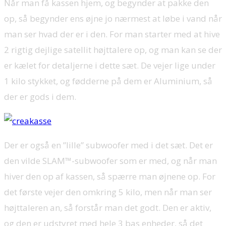
Når man få kassen hjem, og begynder at pakke den
op, så begynder ens øjne jo nærmest at løbe i vand når
man ser hvad der er i den. For man starter med at hive
2 rigtig dejlige satellit højttalere op, og man kan se der
er kælet for detaljerne i dette sæt. De vejer lige under
1 kilo stykket, og fødderne på dem er Aluminium, så
der er gods i dem.
Der er også en ”lille” subwoofer med i det sæt. Det er
den vilde SLAM™-subwoofer som er med, og når man
hiver den op af kassen, så spærre man øjnene op. For
det første vejer den omkring 5 kilo, men når man ser
højttaleren an, så forstår man det godt. Den er aktiv,
og den er udstyret med hele 3 bas enheder, så det