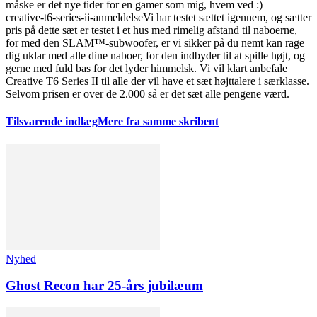
måske er det nye tider for en gamer som mig, hvem ved :)
creative-t6-series-ii-anmeldelse
Vi har testet sættet igennem, og sætter
pris på dette sæt er testet i et hus med rimelig afstand til naboerne,
for med den SLAM™-subwoofer, er vi sikker på du nemt kan rage
dig uklar med alle dine naboer, for den indbyder til at spille højt, og
gerne med fuld bas for det lyder himmelsk. Vi vil klart anbefale
Creative T6 Series II til alle der vil have et sæt højttalere i særklasse.
Selvom prisen er over de 2.000 så er det sæt alle pengene værd.
Tilsvarende indlæg
Mere fra samme skribent
Nyhed
Ghost Recon har 25-års jubilæum