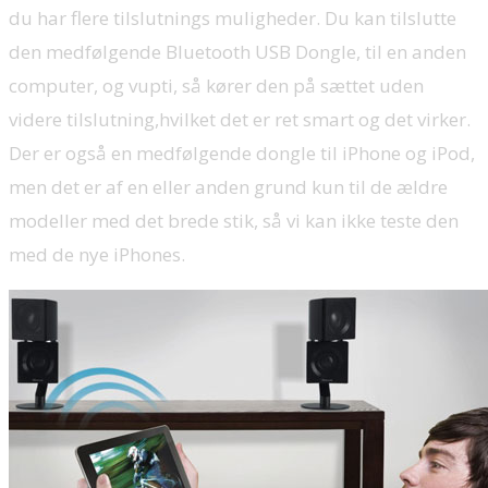
du har flere tilslutnings muligheder. Du kan tilslutte
den medfølgende Bluetooth USB Dongle, til en anden
computer, og vupti, så kører den på sættet uden
videre tilslutning,hvilket det er ret smart og det virker.
Der er også en medfølgende dongle til iPhone og iPod,
men det er af en eller anden grund kun til de ældre
modeller med det brede stik, så vi kan ikke teste den
med de nye iPhones.