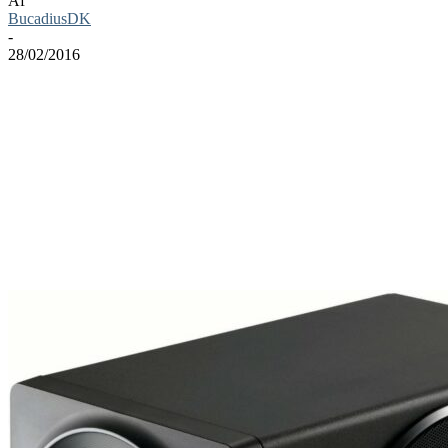
Af
BucadiusDK
-
28/02/2016
Kalenderen siger vi er i 2016, og der sker en masse inden for gadget
fronten på lydsiden. Vi har en masse ultra fede headsets, som gameren,
og gadget nørden altid glad for, men vi må ikke glemme den gode
”gamle” stationære lyd, som man har brugt meget førhen.