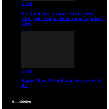
Nyhed
Fire Emblem: Fortune’s Weave viser
strategiske kampe flettet sammen guder og
helte
Nyhed
Rygte: Xbox 360-spil kan være på vej til
PC
Anmeldelser