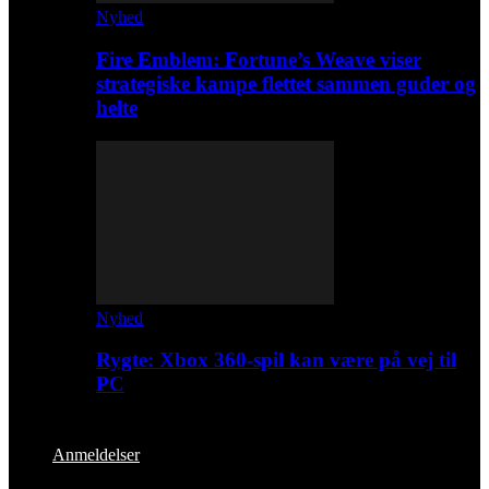
Nyhed
Fire Emblem: Fortune’s Weave viser
strategiske kampe flettet sammen guder og
helte
Nyhed
Rygte: Xbox 360-spil kan være på vej til
PC
Anmeldelser