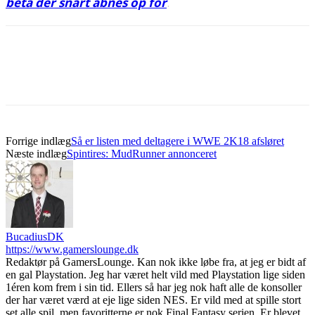
beta der snart åbnes op for
.
Forrige indlæg
Så er listen med deltagere i WWE 2K18 afsløret
Næste indlæg
Spintires: MudRunner annonceret
BucadiusDK
https://www.gamerslounge.dk
Redaktør på GamersLounge. Kan nok ikke løbe fra, at jeg er bidt af
en gal Playstation. Jeg har været helt vild med Playstation lige siden
1éren kom frem i sin tid. Ellers så har jeg nok haft alle de konsoller
der har været værd at eje lige siden NES. Er vild med at spille stort
set alle spil, men favoritterne er nok Final Fantasy serien. Er blevet