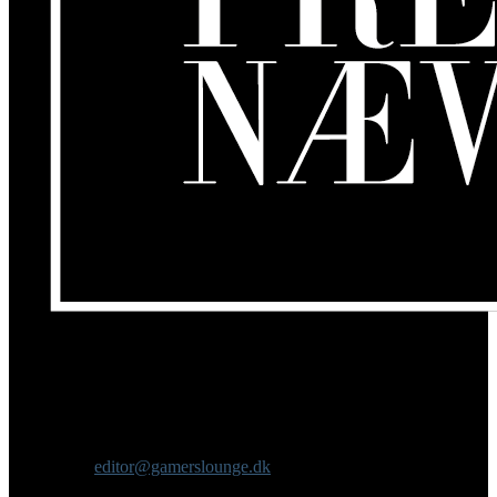
Om os
GamersLounge er et livsstilsmagasin for gamere hvor du finder
nyheder, anmeldelser, artikler, interviews og previews af spil, film,
gadgets og andre emner for dig som er interesseret i moderne kultur.
Vi er selv passionerede gamere med et tårnhøjt ambitionsniveau.
Kontakt os:
editor@gamerslounge.dk
FØLG OS