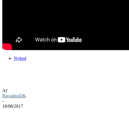
Nyhed
Dissidia Final Fantasy NT har fået
udgivelses dato
Af
BucadiusDK
-
18/08/2017