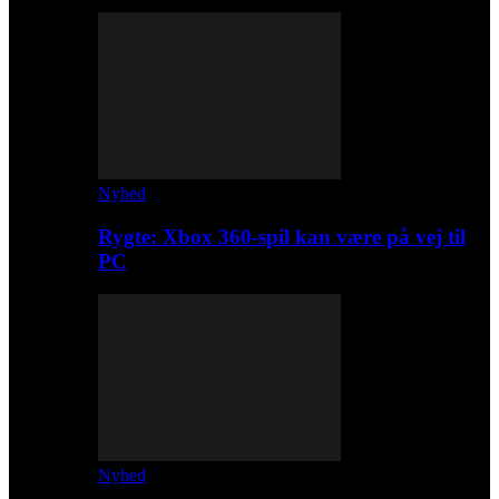
Nyhed
Rygte: Xbox 360-spil kan være på vej til
PC
Nyhed