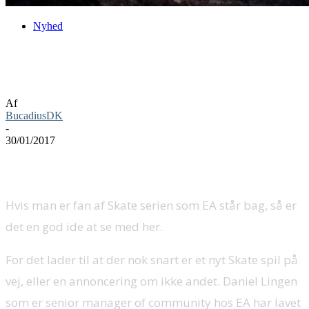
Nyhed
Er der snart en Skate 4 annoncering på
vej?
Af
BucadiusDK
-
30/01/2017
Hvis man er fan af Skate serien som EA står bag, så er
det en god ide at se med her.
For det lader til at der nok snart er et nyt Skate spil på
vej, eller en annoncering om ikke andet. Daniel Lingen
som er senior manager of community hos EA har lavet