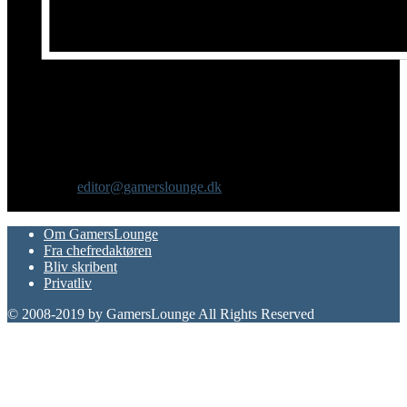
Om os
GamersLounge er et livsstilsmagasin for gamere hvor du finder
nyheder, anmeldelser, artikler, interviews og previews af spil, film,
gadgets og andre emner for dig som er interesseret i moderne kultur.
Vi er selv passionerede gamere med et tårnhøjt ambitionsniveau.
Kontakt os:
editor@gamerslounge.dk
FØLG OS
Om GamersLounge
Fra chefredaktøren
Bliv skribent
Privatliv
© 2008-2019 by GamersLounge All Rights Reserved