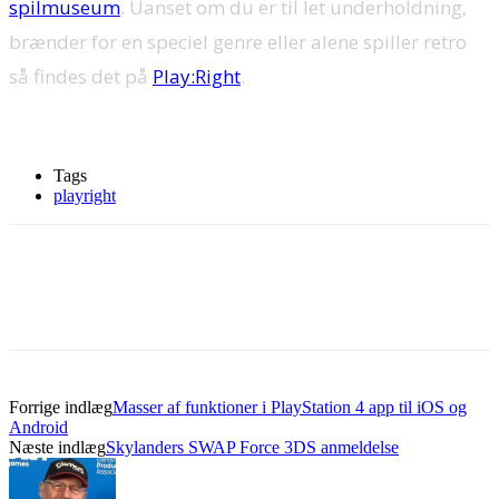
spilmuseum
. Uanset om du er til let underholdning,
brænder for en speciel genre eller alene spiller retro
så findes det på
Play:Right
.
Tags
playright
Forrige indlæg
Masser af funktioner i PlayStation 4 app til iOS og
Android
Næste indlæg
Skylanders SWAP Force 3DS anmeldelse