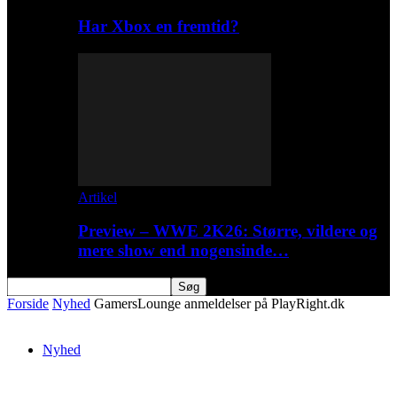
Har Xbox en fremtid?
Artikel
Preview – WWE 2K26: Større, vildere og
mere show end nogensinde…
Forside
Nyhed
GamersLounge anmeldelser på PlayRight.dk
Nyhed
GamersLounge anmeldelser på