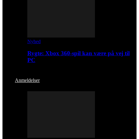
Nyhed
Rygte: Xbox 360-spil kan være på vej til
PC
Anmeldelser