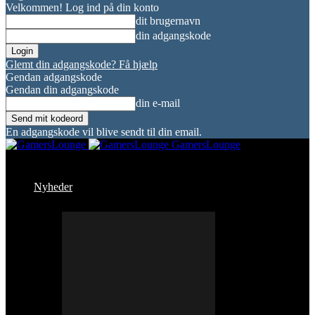
Velkommen! Log ind på din konto
dit brugernavn
din adgangskode
Glemt din adgangskode? Få hjælp
Gendan adgangskode
Gendan din adgangskode
din e-mail
En adgangskode vil blive sendt til din email.
GamersLounge
Nyheder