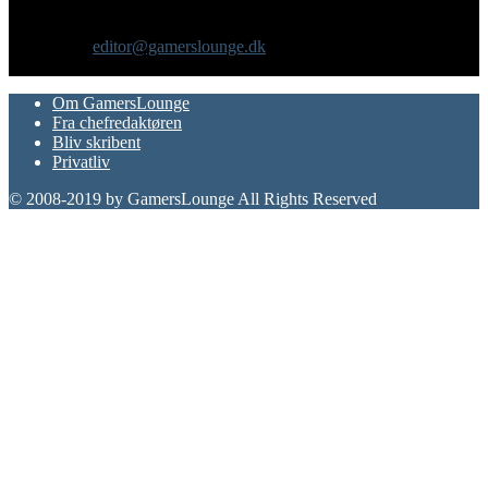
gadgets og andre emner for dig som er interesseret i moderne kultur.
Vi er selv passionerede gamere med et tårnhøjt ambitionsniveau.
Kontakt os:
editor@gamerslounge.dk
FØLG OS
Om GamersLounge
Fra chefredaktøren
Bliv skribent
Privatliv
© 2008-2019 by GamersLounge All Rights Reserved