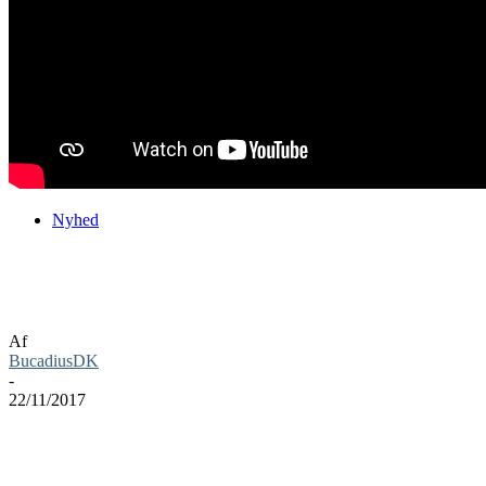
Nyhed
Gear.Club Unlimited får udgivelses
trailer
Af
BucadiusDK
-
22/11/2017