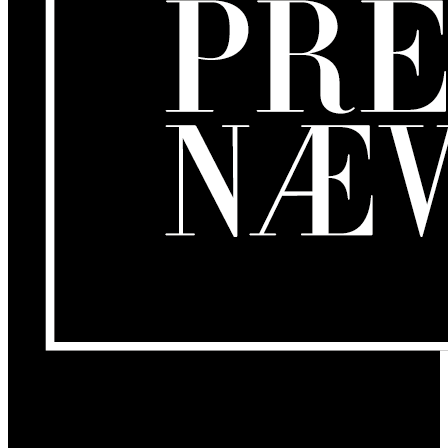
Om os
GamersLounge er et livsstilsmagasin for gamere hvor du finder
nyheder, anmeldelser, artikler, interviews og previews af spil, film,