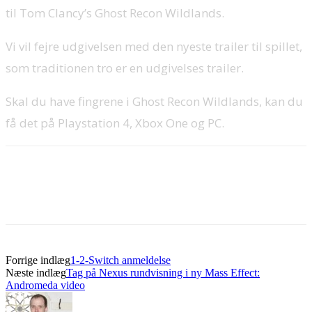
til Tom Clancy’s Ghost Recon Wildlands.
Vi vil fejre udgivelsen med den nyeste trailer til spillet,
som traditionen tro er en udgivelses trailer.
Skal du have fingrene i Ghost Recon Wildlands, kan du
få det på Playstation 4, Xbox One og PC.
Forrige indlæg
1-2-Switch anmeldelse
Næste indlæg
Tag på Nexus rundvisning i ny Mass Effect:
Andromeda video