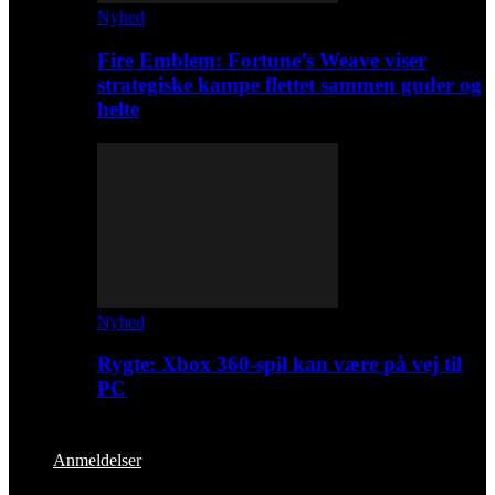
Nyhed
Fire Emblem: Fortune’s Weave viser
strategiske kampe flettet sammen guder og
helte
Nyhed
Rygte: Xbox 360-spil kan være på vej til
PC
Anmeldelser