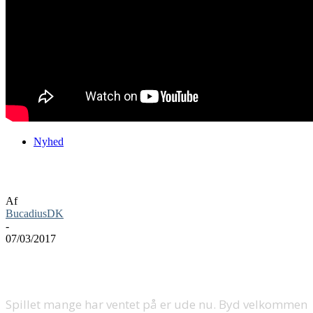
Nyhed
Ghost Recon Wildlands ude nu
Af
BucadiusDK
-
07/03/2017
Spillet mange har ventet på er ude nu. Byd velkommen