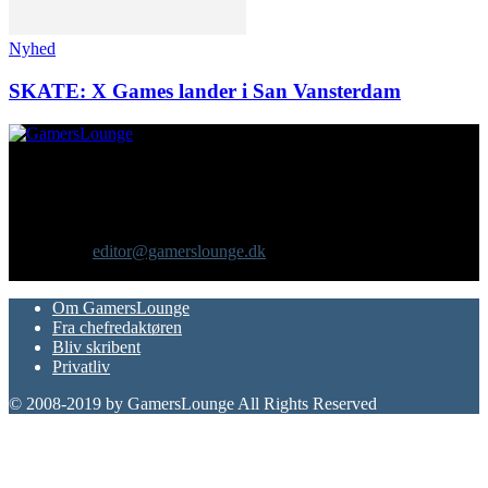
Nyhed
SKATE: X Games lander i San Vansterdam
Om os
GamersLounge er et livsstilsmagasin for gamere hvor du finder
nyheder, anmeldelser, artikler, interviews og previews af spil, film,
gadgets og andre emner for dig som er interesseret i moderne kultur.
Vi er selv passionerede gamere med et tårnhøjt ambitionsniveau.
Kontakt os:
editor@gamerslounge.dk
FØLG OS
Om GamersLounge
Fra chefredaktøren
Bliv skribent
Privatliv
© 2008-2019 by GamersLounge All Rights Reserved