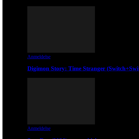
Anmeldelse
Digimon Story: Time Stranger (Switch+Swi
Anmeldelse