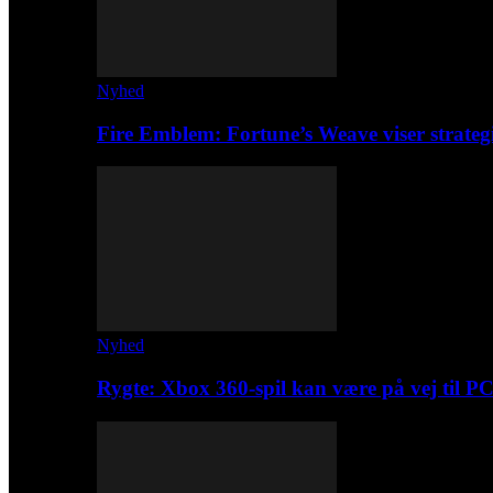
Nyhed
Fire Emblem: Fortune’s Weave viser strateg
Nyhed
Rygte: Xbox 360-spil kan være på vej til P