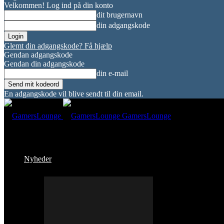
Velkommen! Log ind på din konto
dit brugernavn
din adgangskode
Glemt din adgangskode? Få hjælp
Gendan adgangskode
Gendan din adgangskode
din e-mail
En adgangskode vil blive sendt til din email.
GamersLounge
Nyheder