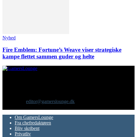
Nyhed
Fire Emblem: Fortune’s Weave viser strategiske
kampe flettet sammen guder og helte
Om os
GamersLounge er et livsstilsmagasin for gamere hvor du finder
nyheder, anmeldelser, artikler, interviews og previews af spil, film,
gadgets og andre emner for dig som er interesseret i moderne kultur.
Vi er selv passionerede gamere med et tårnhøjt ambitionsniveau.
Kontakt os:
editor@gamerslounge.dk
FØLG OS
Om GamersLounge
Fra chefredaktøren
Bliv skribent
Privatliv