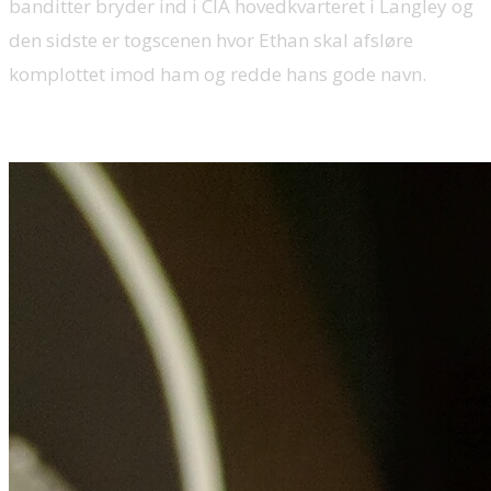
banditter bryder ind i CIA hovedkvarteret i Langley og
den sidste er togscenen hvor Ethan skal afsløre
komplottet imod ham og redde hans gode navn.