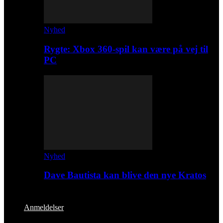
Nyhed
Rygte: Xbox 360-spil kan være på vej til
PC
Nyhed
Dave Bautista kan blive den nye Kratos
Anmeldelser