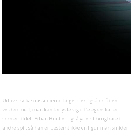
Udover selve missionerne følger der også en åben
verden med, man kan forlyste sig i. De egenskaber
som er tildelt Ethan Hunt er også yderst brugbare i
andre spil. så han er bestemt ikke en figur man smider