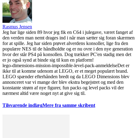
Rasmus Jensen
Jeg har lige siden 89 hvor jeg fik en C64 i julegave, været fanget af
den verden man nemt drages ind i når man sætter sig foran skærmen
for at spille. Jeg har siden prøvet alverdens konsoller, lige fra den
populære NES til de håndholdte og er nu ovre i den nye generation
hvor der står PS4 på konsollen. Dog trækker PC'en stadig men det
er jo også synd at binde sig til kun en platform!
lego-dimensions-mission-impossible-level-pack-anmeldelse
Det er
ikke til at komme udenom at LEGO, er et meget populært brand.
LEGO spænder efterhånden bredt og da LEGO Dimensions blev
annonceret var vi mange der blev ekstra begejstret og med den
konstante strøm af nye figurer, fun packs og level packs vil der
nærmest altid være noget nyt at give sig til.
Tilsvarende indlæg
Mere fra samme skribent