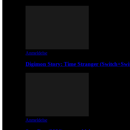
Anmeldelse
Digimon Story: Time Stranger (Switch+Swi
Anmeldelse