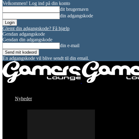
Velkommen! Log ind på din konto
dit brugernavn
din adgangskode
Glemt din adgangskode? Få hjælp
Gendan adgangskode
Gendan din adgangskode
din e-mail
En adgangskode vil blive sendt til din email.
Nyheder