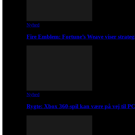
Nyhed
Fire Emblem: Fortune’s Weave viser strateg
Nyhed
Rygte: Xbox 360-spil kan være på vej til P