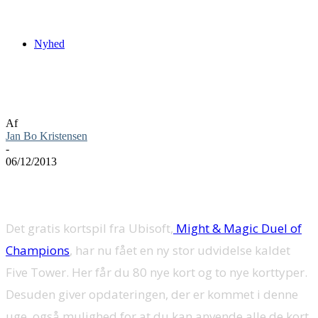
Nyhed
Might & Magic Duel of Champions får
Five Tower udvidelse
Af
Jan Bo Kristensen
-
06/12/2013
Det gratis kortspil fra Ubisoft,
Might & Magic Duel of
Champions
, har nu fået en ny stor udvidelse kaldet
Five Tower. Her får du 80 nye kort og to nye korttyper.
Desuden giver opdateringen, der er kommet i denne
uge, også mulighed for at du kan anvende alle de kort