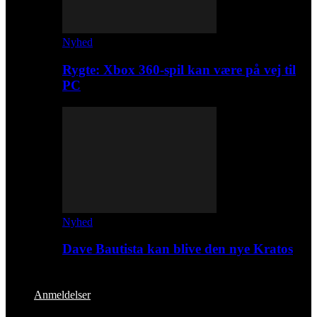
Nyhed
Rygte: Xbox 360-spil kan være på vej til
PC
Nyhed
Dave Bautista kan blive den nye Kratos
Anmeldelser