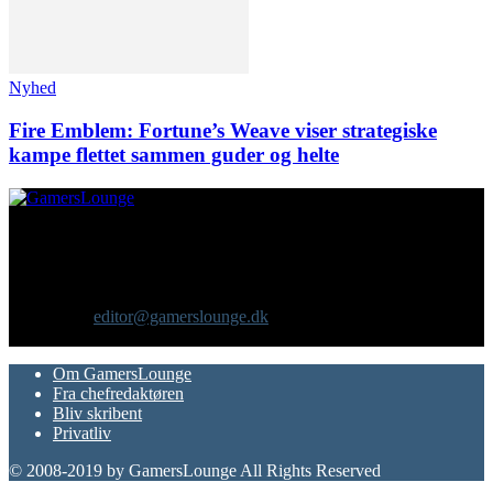
Nyhed
Fire Emblem: Fortune’s Weave viser strategiske
kampe flettet sammen guder og helte
Om os
GamersLounge er et livsstilsmagasin for gamere hvor du finder
nyheder, anmeldelser, artikler, interviews og previews af spil, film,
gadgets og andre emner for dig som er interesseret i moderne kultur.
Vi er selv passionerede gamere med et tårnhøjt ambitionsniveau.
Kontakt os:
editor@gamerslounge.dk
FØLG OS
Om GamersLounge
Fra chefredaktøren
Bliv skribent
Privatliv
© 2008-2019 by GamersLounge All Rights Reserved