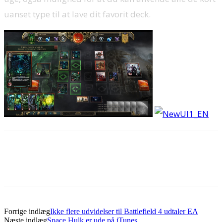
uanset type til at lave dit favorit deck.
Forrige indlæg
Ikke flere udvidelser til Battlefield 4 udtaler EA
Næste indlæg
Space Hulk er ude på iTunes